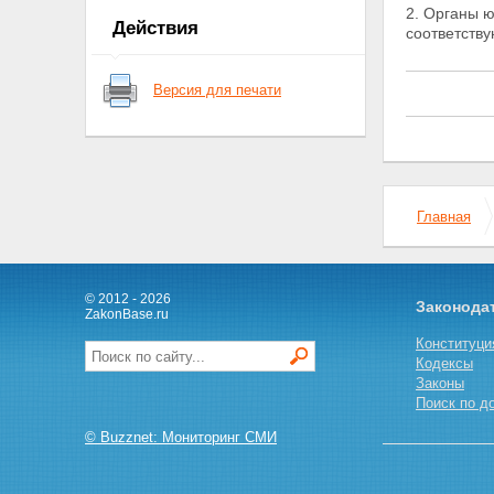
2. Органы 
приставов
Действия
соответств
Глава II. Полномочия органов
юстиции по организации
деятельности службы судебных
Версия для печати
приставов
Статья 7. Полномочия органов
юстиции Российской
Федерации по организации
деятельности службы судебных
приставов
Статья 8. Полномочия главного
Главная
судебного пристава Российской
Федерации
Статья 9. Полномочия главного
судебного пристава субъекта
© 2012 - 2026
Законода
Российской Федерации и
ZakonBase.ru
главного военного судебного
Конституци
пристава
Кодексы
Статья 10. Полномочия
Законы
старшего судебного пристава
Поиск по д
Глава III. Обязанности и права
судебных приставов
© Buzznet: Мониторинг СМИ
Статья 11. Обязанности и права
судебных приставов по
обеспечению установленного