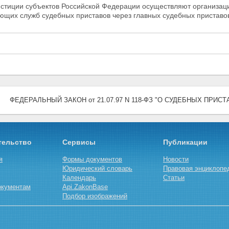
юстиции субъектов Российской Федерации осуществляют организац
ующих служб судебных приставов через главных судебных
приставо
ФЕДЕРАЛЬНЫЙ ЗАКОН от 21.07.97 N 118-ФЗ "О СУДЕБНЫХ ПРИСТ
тельство
Сервисы
Публикации
я
Формы документов
Новости
Юридический словарь
Правовая энциклопе
Календарь
Статьи
окументам
Api.ZakonBase
Подбор изображений