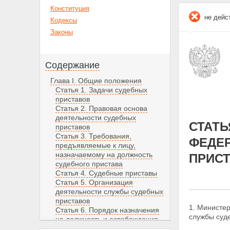
Конституция
не дейс
Кодексы
Законы
Содержание
Глава I. Общие положения
Статья 1. Задачи судебных
приставов
Статья 2. Правовая основа
деятельности судебных
СТАТЬ
приставов
Статья 3. Требования,
ФЕДЕ
предъявляемые к лицу,
назначаемому на должность
ПРИС
судебного пристава
Статья 4. Судебные приставы
Статья 5. Организация
деятельности службы судебных
приставов
1. Министе
Статья 6. Порядок назначения
службы суде
на должность и освобождения
от должности судебных