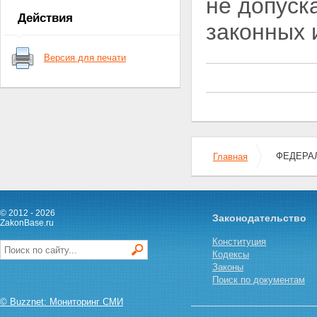
не допуск
приставов
Действия
Глава II. Полномочия органов
законных 
юстиции по организации
деятельности службы судебных
Версия для печати
приставов
Статья 7. Полномочия органов
юстиции Российской
Федерации по организации
деятельности службы судебных
приставов
Статья 8. Полномочия главного
судебного пристава Российской
ФЕДЕРАЛ
Главная
Федерации
Статья 9. Полномочия главного
судебного пристава субъекта
Российской Федерации и
© 2012 - 2026
главного военного судебного
Законодательство
ZakonBase.ru
пристава
Статья 10. Полномочия
Конституция
старшего судебного пристава
Кодексы
Глава III. Обязанности и права
Законы
судебных приставов
Поиск по документам
Статья 11. Обязанности и права
© Buzznet: Мониторинг СМИ
судебных приставов по
обеспечению установленного