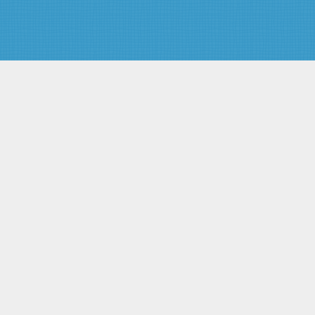
порядка деятельности судов
Статья 12. Обязанности и
права судебных приставов-
исполнителей
Статья 13. Соблюдение прав и
законных интересов граждан и
организаций
Статья 14. Обязательность
требований судебного пристава
Статья 15. Условия и пределы
применения физической силы,
специальных средств и
огнестрельного оружия
Статья 16. Применение
физической силы
Статья 17. Применение
специальных средств
Статья 18. Применение
огнестрельного оружия
Статья 19. Ответственность
судебных приставов, надзор и
контроль за их деятельностью
Глава IV. Гарантии правовой и
социальной защиты судебных