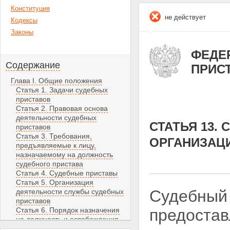
Конституция
не действует
Кодексы
Законы
ФЕДЕР
Содержание
ПРИС
Глава I. Общие положения
Статья 1. Задачи судебных
приставов
Статья 2. Правовая основа
деятельности судебных
СТАТЬЯ 13.
приставов
Статья 3. Требования,
ОРГАНИЗАЦ
предъявляемые к лицу,
назначаемому на должность
судебного пристава
Статья 4. Судебные приставы
Статья 5. Организация
Судебный 
деятельности службы судебных
приставов
Статья 6. Порядок назначения
предостав
на должность и освобождения
от должности судебных