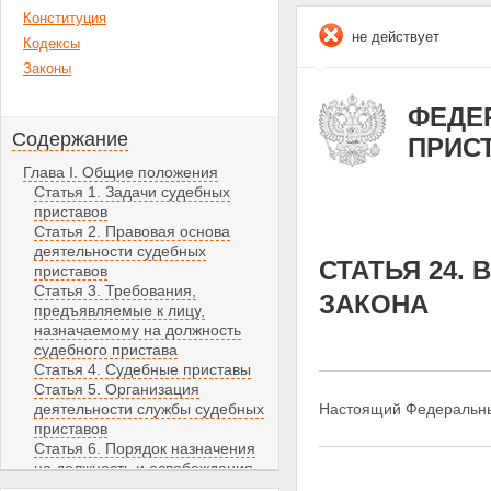
Конституция
не действует
Кодексы
Законы
ФЕДЕР
Содержание
ПРИС
Глава I. Общие положения
Статья 1. Задачи судебных
приставов
Статья 2. Правовая основа
деятельности судебных
СТАТЬЯ 24.
приставов
Статья 3. Требования,
ЗАКОНА
предъявляемые к лицу,
назначаемому на должность
судебного пристава
Статья 4. Судебные приставы
Статья 5. Организация
деятельности службы судебных
Настоящий Федеральный
приставов
Статья 6. Порядок назначения
на должность и освобождения
от должности судебных