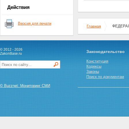
приставов
Действия
Глава II. Полномочия органов
юстиции по организации
деятельности службы судебных
Версия для печати
приставов
ФЕДЕРАЛ
Главная
Статья 7. Полномочия органов
юстиции Российской
Федерации по организации
деятельности службы судебных
© 2012 - 2026
приставов
Законодательство
ZakonBase.ru
Статья 8. Полномочия главного
судебного пристава Российской
Конституция
Федерации
Кодексы
Статья 9. Полномочия главного
Законы
судебного пристава субъекта
Поиск по документам
Российской Федерации и
© Buzznet: Мониторинг СМИ
главного военного судебного
пристава
Статья 10. Полномочия
старшего судебного пристава
Глава III. Обязанности и права
судебных приставов
Статья 11. Обязанности и права
судебных приставов по
обеспечению установленного