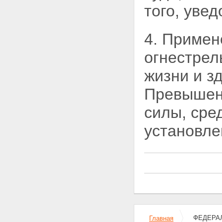
того, уве
4. Примен
огнестрел
жизни и 
Превышен
силы, сре
установле
ФЕДЕРАЛ
Главная