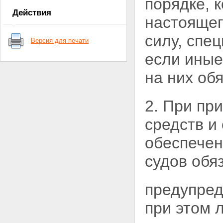
порядке, 
приставов
Действия
Глава II. Полномочия органов
настоящег
юстиции по организации
деятельности службы судебных
силу, спе
Версия для печати
приставов
Статья 7. Полномочия органов
если иные
юстиции Российской
Федерации по организации
на них
обя
деятельности службы судебных
приставов
Статья 8. Полномочия главного
2. При пр
судебного пристава Российской
Федерации
средств и
Статья 9. Полномочия главного
судебного пристава субъекта
обеспечен
Российской Федерации и
главного военного судебного
судов обя
пристава
Статья 10. Полномочия
старшего судебного пристава
предупред
Глава III. Обязанности и права
судебных приставов
при этом 
Статья 11. Обязанности и права
судебных приставов по
обеспечению установленного