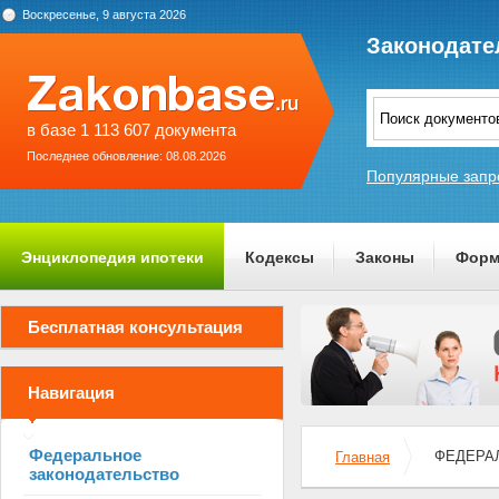
Воскресенье, 9 августа 2026
Законодате
в базе 1 113 607 документа
Последнее обновление: 08.08.2026
Популярные запр
Энциклопедия ипотеки
Кодексы
Законы
Форм
О проекте
Бесплатная консультация
Навигация
Федеральное
ФЕДЕРАЛ
Главная
законодательство