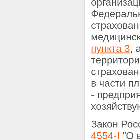
организац
Федеральн
страхован
медицинск
пункта 3
,
территори
страхован
в части п
- предпри
хозяйству
Закон Ро
4554-I
"О 