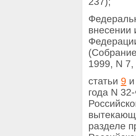
237);
Федераль
внесении 
Федераци
(Собрание
1999, N 7, 
статьи
9
года N 32
Российск
вытекающи
разделе п