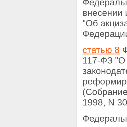
Федераль
внесении 
"Об акциз
Федерации,
статью 8
Ф
117-ФЗ "О
законода
реформиро
(Собрание
1998, N 30,
Федераль