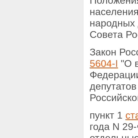
Положения
населения
народных 
Совета Рос
Закон Ро
5604-I
"О 
Федерации
депутатов
Российской
пункт 1
ст
года N 29