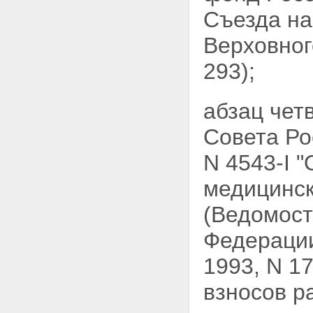
Съезда на
Верховно
293);
абзац чет
Совета Ро
N 4543-I 
медицинск
(Ведомост
Федерации
1993, N 17
взносов р