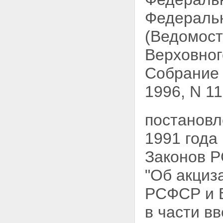
Федеральн
(Ведомост
Верховног
Собрание 
1996, N 11,
постановл
1991 года
Законов Р
"Об акциз
РСФСР и В
в части в