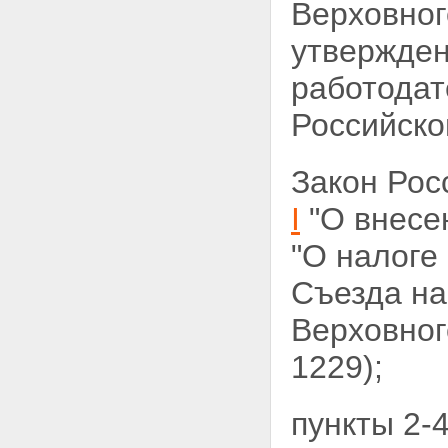
Верховного
утвержден
работода
Российско
Закон Ро
I
"О внесе
"О налоге
Съезда н
Верховног
1229);
пункты 2-