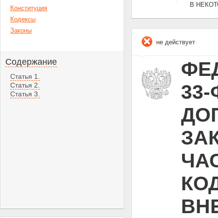
В НЕКО
Конституция
Кодексы
Законы
не действует
Содержание
ФЕД
Статья 1.
33
Статья 2.
Статья 3.
ДО
ЗА
ЧА
КО
ВН