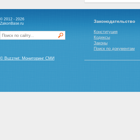
Федерации в области
обращения с отходами
Статья 29. Исковые требования
о прекращении деятельности
© 2012 - 2026
Законодательство
ZakonBase.ru
лиц, осуществляемой с
нарушением законодательства
Конституция
Российской Федерации в
Кодексы
области обращения с отходами
Законы
Глава VIII. ЗАКЛЮЧИТЕЛЬНЫЕ
Поиск по документам
ПОЛОЖЕНИЯ
Статья 30. Вступление
© Buzznet: Мониторинг СМИ
настоящего Федерального
закона в силу
Статья 31. Приведение
нормативных правовых актов в
соответствие с настоящим
Федеральным законом