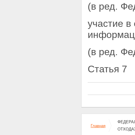
размещение отходов
(в ред. Ф
Статья 24. Экономическое
стимулирование деятельности
в области обращения с
участие в
отходами
Глава VI. КОНТРОЛЬ В ОБЛАСТИ
информаци
ОБРАЩЕНИЯ С ОТХОДАМИ
Статья 25. Государственный
контроль за деятельностью в
(в ред. Ф
области обращения с отходами
Статья 26. Производственный
контроль в области обращения
с отходами
Статья 7
Статья 27. Общественный
контроль в области обращения
с отходами
Глава VII. ОТВЕТСТВЕННОСТЬ
ЗА НАРУШЕНИЕ
ЗАКОНОДАТЕЛЬСТВА
РОССИЙСКОЙ ФЕДЕРАЦИИ В
ОБЛАСТИ ОБРАЩЕНИЯ С
ОТХОДАМИ
Статья 28. Виды
ФЕДЕРАЛЬ
ответственности за нарушение
Главная
ОТХОДА
законодательства Российской