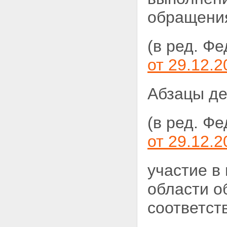
предприятий, зданий, строений,
обращения
сооружений и иных объектов
Статья 11. Требования к
эксплуатации предприятий,
(в ред. Ф
зданий, строений, сооружений
и иных объектов
от 29.12.2
Статья 12. Требования к
объектам размещения отходов
Статья 13. Требования к
Абзацы де
обращению с отходами на
территориях городских и других
поселений
(в ред. Ф
Статья 13.1. Требования к
обращению с ломом и
отходами цветных и (или)
от 29.12.2
черных металлов и их
отчуждению
Статья 14. Требования к
участие в
обращению с опасными
отходами
области о
Статья 15. Требования к
профессиональной подготовке
соответст
лиц, допущенных к обращению
с отходами I - IV класса