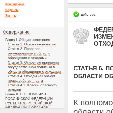
Конституция
Кодексы
действует
Законы
ФЕДЕР
Содержание
ИЗМЕН
Глава I. Общие положения
ОТХО
Статья 1. Основные понятия
Статья 2. Правовое
регулирование в области
обращения с отходами
Статья 3. Основные принципы
государственной политики в
СТАТЬЯ 6. 
области обращения с отходами
ОБЛАСТИ О
Статья 4. Отходы как объект
права собственности
Статья 4.1. Классы опасности
отходов
Глава II. ПОЛНОМОЧИЯ
РОССИЙСКОЙ ФЕДЕРАЦИИ,
К полномо
СУБЪЕКТОВ РОССИЙСКОЙ
ФЕДЕРАЦИИ И ОРГАНОВ
области о
МЕСТНОГО САМОУПРАВЛЕНИЯ