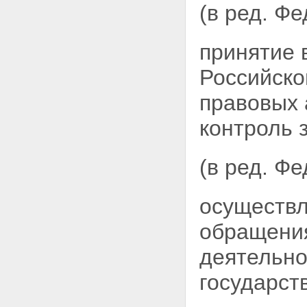
опасности
(в ред. Ф
Статья 16. Требования к
транспортированию отходов I -
IV класса опасности
принятие 
Статья 17. Трансграничное
перемещение отходов
Российско
Глава IV. НОРМИРОВАНИЕ,
ГОСУДАРСТВЕННЫЙ УЧЕТ И
правовых 
ОТЧЕТНОСТЬ В ОБЛАСТИ
ОБРАЩЕНИЯ С ОТХОДАМИ
контроль 
Статья 18. Нормирование в
области обращения с отходами
Статья 19. Учет и отчетность в
(в ред. Ф
области обращения с отходами
Статья 20. Государственный
кадастр отходов
Глава V. ЭКОНОМИЧЕСКОЕ
осуществл
РЕГУЛИРОВАНИЕ В ОБЛАСТИ
ОБРАЩЕНИЯ С ОТХОДАМИ
обращения
Статья 21. Основные принципы
экономического регулирования
деятельно
в области обращения с
отходами
государст
Статья 22 - Утратила силу.
Статья 23. Плата за