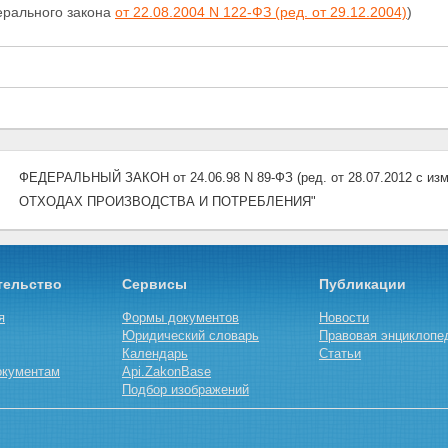
ерального закона
от 22.08.2004 N 122-ФЗ (ред. от 29.12.2004)
)
ФЕДЕРАЛЬНЫЙ ЗАКОН от 24.06.98 N 89-ФЗ (ред. от 28.07.2012 с изм
ОТХОДАХ ПРОИЗВОДСТВА И ПОТРЕБЛЕНИЯ"
тельство
Сервисы
Публикации
я
Формы документов
Новости
Юридический словарь
Правовая энциклопе
Календарь
Статьи
окументам
Api.ZakonBase
Подбор изображений