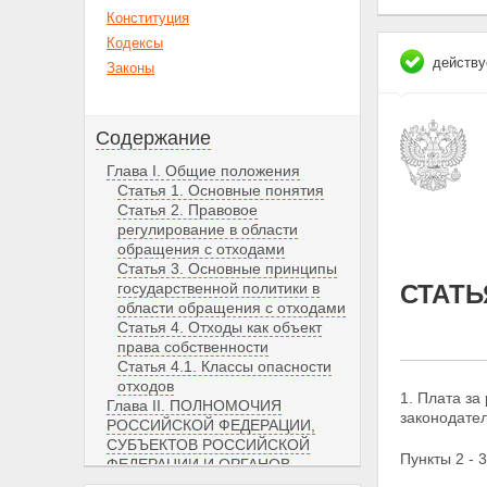
Конституция
Кодексы
действу
Законы
Содержание
Глава I. Общие положения
Статья 1. Основные понятия
Статья 2. Правовое
регулирование в области
обращения с отходами
Статья 3. Основные принципы
государственной политики в
СТАТЬ
области обращения с отходами
Статья 4. Отходы как объект
права собственности
Статья 4.1. Классы опасности
отходов
1. Плата за
Глава II. ПОЛНОМОЧИЯ
законодате
РОССИЙСКОЙ ФЕДЕРАЦИИ,
СУБЪЕКТОВ РОССИЙСКОЙ
Пункты 2 - 3
ФЕДЕРАЦИИ И ОРГАНОВ
МЕСТНОГО САМОУПРАВЛЕНИЯ