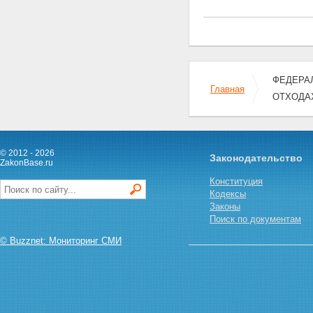
опасности
Статья 16. Требования к
транспортированию отходов I -
IV класса опасности
Статья 17. Трансграничное
перемещение отходов
Глава IV. НОРМИРОВАНИЕ,
ФЕДЕРАЛЬ
ГОСУДАРСТВЕННЫЙ УЧЕТ И
Главная
ОТХОДА
ОТЧЕТНОСТЬ В ОБЛАСТИ
ОБРАЩЕНИЯ С ОТХОДАМИ
Статья 18. Нормирование в
области обращения с отходами
Статья 19. Учет и отчетность в
© 2012 - 2026
Законодательство
ZakonBase.ru
области обращения с отходами
Статья 20. Государственный
Конституция
кадастр отходов
Кодексы
Глава V. ЭКОНОМИЧЕСКОЕ
Законы
РЕГУЛИРОВАНИЕ В ОБЛАСТИ
Поиск по документам
ОБРАЩЕНИЯ С ОТХОДАМИ
Статья 21. Основные принципы
© Buzznet: Мониторинг СМИ
экономического регулирования
в области обращения с
отходами
Статья 22 - Утратила силу.
Статья 23. Плата за