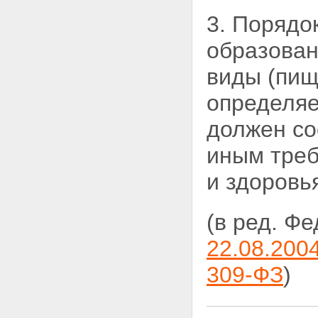
предприятий, зданий, строений,
3. Порядо
сооружений и иных объектов
Статья 11. Требования к
образован
эксплуатации предприятий,
зданий, строений, сооружений
виды (пи
и иных объектов
Статья 12. Требования к
определяе
объектам размещения отходов
Статья 13. Требования к
должен со
обращению с отходами на
территориях городских и других
иным треб
поселений
Статья 13.1. Требования к
и здоровь
обращению с ломом и
отходами цветных и (или)
черных металлов и их
(в ред. Ф
отчуждению
Статья 14. Требования к
22.08.2004
обращению с опасными
отходами
Статья 15. Требования к
309-ФЗ
)
профессиональной подготовке
лиц, допущенных к обращению
с отходами I - IV класса