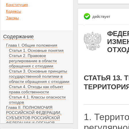
Конституция
Кодексы
действует
Законы
ФЕДЕР
Содержание
ИЗМЕН
Глава I. Общие положения
ОТХО
Статья 1. Основные понятия
Статья 2. Правовое
регулирование в области
обращения с отходами
Статья 3. Основные принципы
государственной политики в
СТАТЬЯ 13.
области обращения с отходами
ТЕРРИТОРИЯ
Статья 4. Отходы как объект
права собственности
Статья 4.1. Классы опасности
отходов
Глава II. ПОЛНОМОЧИЯ
РОССИЙСКОЙ ФЕДЕРАЦИИ,
1. Террит
СУБЪЕКТОВ РОССИЙСКОЙ
ФЕДЕРАЦИИ И ОРГАНОВ
регулярн
МЕСТНОГО САМОУПРАВЛЕНИЯ