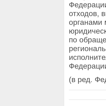
Федерации
предприятий, зданий, строений,
сооружений и иных объектов
отходов, 
Статья 11. Требования к
эксплуатации предприятий,
органами 
зданий, строений, сооружений
и иных объектов
юридичес
Статья 12. Требования к
объектам размещения отходов
по
обраще
Статья 13. Требования к
обращению с отходами на
региональ
территориях городских и других
поселений
исполните
Статья 13.1. Требования к
обращению с ломом и
отходами цветных и (или)
Федераци
черных металлов и их
отчуждению
Статья 14. Требования к
(в ред. Ф
обращению с опасными
отходами
Статья 15. Требования к
профессиональной подготовке
лиц, допущенных к обращению
с отходами I - IV класса