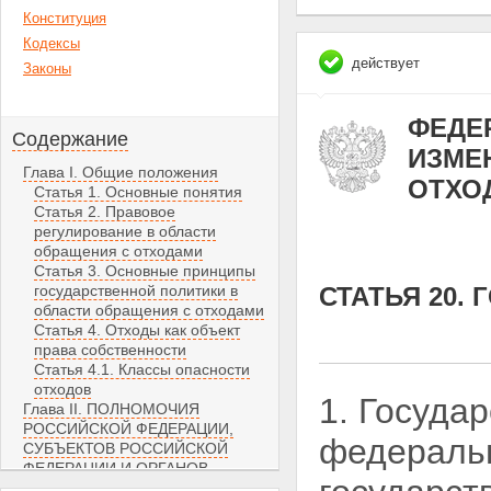
Конституция
Кодексы
действует
Законы
ФЕДЕР
Содержание
ИЗМЕН
Глава I. Общие положения
ОТХО
Статья 1. Основные понятия
Статья 2. Правовое
регулирование в области
обращения с отходами
Статья 3. Основные принципы
государственной политики в
СТАТЬЯ 20.
области обращения с отходами
Статья 4. Отходы как объект
права собственности
Статья 4.1. Классы опасности
отходов
1. Госуда
Глава II. ПОЛНОМОЧИЯ
РОССИЙСКОЙ ФЕДЕРАЦИИ,
федерал
СУБЪЕКТОВ РОССИЙСКОЙ
ФЕДЕРАЦИИ И ОРГАНОВ
МЕСТНОГО САМОУПРАВЛЕНИЯ