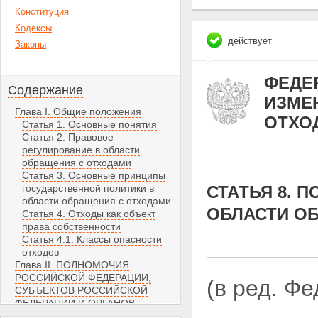
Конституция
Кодексы
действует
Законы
ФЕДЕР
Содержание
ИЗМЕН
Глава I. Общие положения
ОТХО
Статья 1. Основные понятия
Статья 2. Правовое
регулирование в области
обращения с отходами
Статья 3. Основные принципы
государственной политики в
СТАТЬЯ 8. 
области обращения с отходами
ОБЛАСТИ О
Статья 4. Отходы как объект
права собственности
Статья 4.1. Классы опасности
отходов
Глава II. ПОЛНОМОЧИЯ
РОССИЙСКОЙ ФЕДЕРАЦИИ,
(в ред. Ф
СУБЪЕКТОВ РОССИЙСКОЙ
ФЕДЕРАЦИИ И ОРГАНОВ
МЕСТНОГО САМОУПРАВЛЕНИЯ