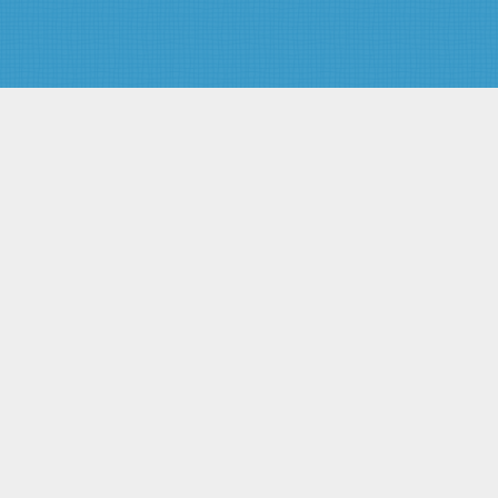
опасности
Статья 16. Требования к
транспортированию отходов I -
IV класса опасности
Статья 17. Трансграничное
перемещение отходов
Глава IV. НОРМИРОВАНИЕ,
ГОСУДАРСТВЕННЫЙ УЧЕТ И
ОТЧЕТНОСТЬ В ОБЛАСТИ
ОБРАЩЕНИЯ С ОТХОДАМИ
Статья 18. Нормирование в
области обращения с отходами
Статья 19. Учет и отчетность в
области обращения с отходами
Статья 20. Государственный
кадастр отходов
Глава V. ЭКОНОМИЧЕСКОЕ
РЕГУЛИРОВАНИЕ В ОБЛАСТИ
ОБРАЩЕНИЯ С ОТХОДАМИ
Статья 21. Основные принципы
экономического регулирования
в области обращения с
отходами
Статья 22 - Утратила силу.
Статья 23. Плата за