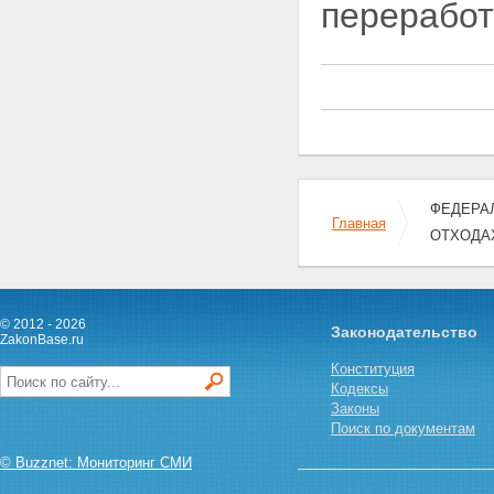
переработ
предприятий, зданий, строений,
сооружений и иных объектов
Статья 11. Требования к
эксплуатации предприятий,
зданий, строений, сооружений
и иных объектов
Статья 12. Требования к
объектам размещения отходов
Статья 13. Требования к
обращению с отходами на
ФЕДЕРАЛЬ
территориях городских и других
Главная
ОТХОДА
поселений
Статья 13.1. Требования к
обращению с ломом и
отходами цветных и (или)
черных металлов и их
© 2012 - 2026
Законодательство
отчуждению
ZakonBase.ru
Статья 14. Требования к
Конституция
обращению с опасными
Кодексы
отходами
Законы
Статья 15. Требования к
Поиск по документам
профессиональной подготовке
лиц, допущенных к обращению
© Buzznet: Мониторинг СМИ
с отходами I - IV класса