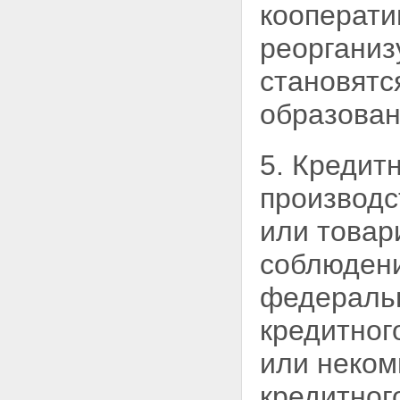
Статья 40. Компенсационный
кооперати
фонд и компенсационные
выплаты
реорганиз
Статья 41. Государственный
контроль (надзор) за
становятс
деятельностью
саморегулируемых
образован
организаций
Глава 8. ЗАКЛЮЧИТЕЛЬНЫЕ
ПОЛОЖЕНИЯ
5. Кредит
Статья 42. Заключительные
положения
производс
Статья 43. О признании
утратившими силу отдельных
или товар
законодательных актов
(положений законодательных
соблюден
актов) Российской Федерации
Статья 44. Порядок вступления
федераль
в силу настоящего
Федерального закона
кредитног
или неком
кредитног