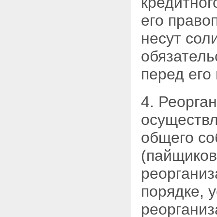
кредитног
кооператива
Статья 28. Бухгалтерский учет,
его право
отчетность кредитного
кооператива
несут сол
Статья 29. Хранение
документов кредитного
обязатель
кооператива
Глава 6. ОСОБЕННОСТИ
перед его
ДЕЯТЕЛЬНОСТИ КРЕДИТНЫХ
КООПЕРАТИВОВ, ЧЛЕНАМИ
КОТОРЫХ ЯВЛЯЮТСЯ
4. Реорга
ФИЗИЧЕСКИЕ ЛИЦА
Статья 30. Особенности
привлечения денежных средств
осуществл
физических лиц - членов
кредитного кооператива
общего со
(пайщиков)
Статья 31. Особенности
(пайщиков
бухгалтерского учета,
финансовой (бухгалтерской)
реорганиз
отчетности кредитных
кооперативов, членами которых
порядке, 
являются физические лица
Статья 32. Особенности
реорганиз
имущественной