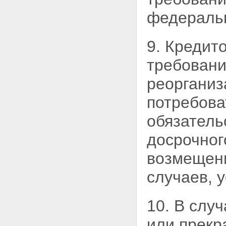
федераль
9. Кредит
требовани
реорганиз
потребова
обязатель
досрочног
возмещени
случаев, 
10. В слу
или прекр