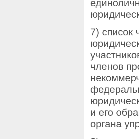
единоличн
юридическ
7) список
юридическ
участнико
членов пр
некоммерч
федеральн
юридическ
и его обр
органа уп