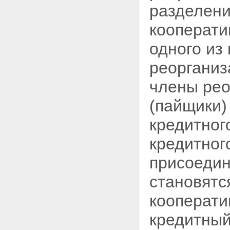
ответственности кредитных
разделени
кооперативов, членами которых
являются физические лица
кооперати
Глава 7. ОБЪЕДИНЕНИЯ
КРЕДИТНЫХ КООПЕРАТИВОВ
одного из
Статья 33. Кредитные
кооперативы второго уровня
реорганиз
Статья 34. Союзы (ассоциации)
кредитных кооперативов
члены рео
Статья 35. Саморегулируемые
организации кредитных
(пайщики)
кооперативов
Статья 36. Функции, права и
кредитног
обязанности саморегулируемой
организации
кредитног
Статья 37. Обеспечение
саморегулируемой
присоедин
организацией доступа к
информации
становятс
Статья 38. Органы
саморегулируемой организации
кооперати
Статья 39. Обеспечение
имущественной
кредитный
ответственности членов
саморегулируемой организации