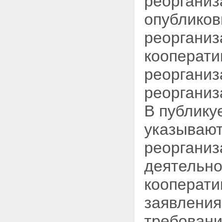
реорганиз
опубликов
реорганиз
кооперати
реорганиз
реорганиз
В публику
указывают
реоргани
деятельно
кооперати
заявления
требовани