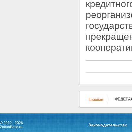
кредитног
реорганиз
государст
прекращен
кооперати
ФЕДЕРАЛ
Главная
© 2012 - 2026
Законодательство
ZakonBase.ru