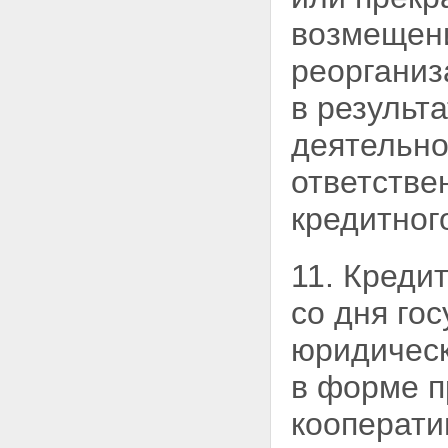
возмещени
реорганиз
в результ
деятельно
ответстве
кредитног
11. Креди
со дня го
юридическ
в форме
п
кооперати