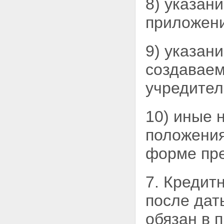
8) указан
приложени
9) указан
создаваем
учредител
10) иные 
положения
форме пре
7. Кредит
после дат
обязан в 