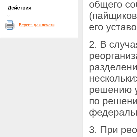
общего со
кредитного кооператива
Действия
Глава 2. СОЗДАНИЕ,
(пайщиков
РЕОРГАНИЗАЦИЯ И
ЛИКВИДАЦИЯ КРЕДИТНОГО
его уставо
Версия для печати
КООПЕРАТИВА
Статья 7. Создание и
государственная регистрация
2. В случ
кредитного кооператива
Статья 8. Устав кредитного
реорганиз
кооператива
Статья 9. Реорганизация
разделени
кредитного кооператива
Статья 10. Ликвидация
нескольки
кредитного кооператива
Глава 3. ЧЛЕНСТВО В
решению у
КРЕДИТНОМ КООПЕРАТИВЕ
Статья 11. Порядок приема в
по решени
члены кредитного кооператива
(пайщики)
Статья 12. Ведение реестра
федераль
членов кредитного кооператива
(пайщиков)
Статья 13. Права и обязанности
3. При ре
члена кредитного кооператива
(пайщика)