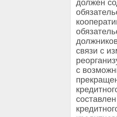
должен со
Статья 21. Правление
кредитного кооператива
обязатель
Статья 22. Единоличный
исполнительный орган
кредитного кооператива
кооперати
Статья 23. Контрольно-
ревизионный орган
обязатель
(наблюдательный совет,
ревизионная комиссия или
должников
ревизор) кредитного
кооператива
связи с и
Статья 24. Комитет по займам
кредитного кооператива
реорганиз
Глава 5. ИМУЩЕСТВО
КРЕДИТНОГО КООПЕРАТИВА
с возможн
Статья 25. Источники
формирования имущества
прекращен
кредитного кооператива
Статья 26. Имущественная
кредитног
ответственность кредитного
кооператива и членов
составлен
кредитного кооператива
(пайщиков)
кредитног
Статья 27. Распределение
доходов кредитного