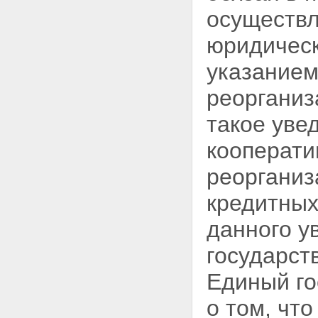
осуществл
юридическ
указанием
реорганиз
такое
уве
кооперати
реорганиз
кредитных
данного у
государст
Единый го
о том, чт