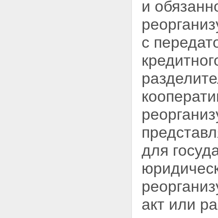
и обязанн
Статья 14. Прекращение
членства в кредитном
реорганиз
кооперативе
Глава 4. УПРАВЛЕНИЕ
с передат
КРЕДИТНЫМ КООПЕРАТИВОМ
Статья 15. Органы кредитного
кредитног
кооператива
Статья 16. Заинтересованные
разделите
лица. Конфликт интересов
Статья 17. Общее собрание
кооперати
членов кредитного кооператива
(пайщиков)
реорганиз
Статья 18. Порядок проведения
общего собрания членов
представл
кредитного кооператива
(пайщиков)
для госуд
Статья 19. Общее собрание
членов кредитного кооператива
юридическ
(пайщиков) в форме собрания
уполномоченных
реорганиз
Статья 20. Общее собрание
членов кредитного кооператива
акт или р
(пайщиков) в форме заочного
голосования