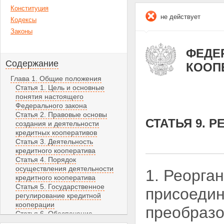
Конституция
не действует
Кодексы
Законы
ФЕДЕР
Содержание
КООП
Глава 1. Общие положения
Статья 1. Цель и основные
понятия настоящего
Федерального закона
Статья 2. Правовые основы
СТАТЬЯ 9. 
создания и деятельности
кредитных кооперативов
Статья 3. Деятельность
кредитного кооператива
Статья 4. Порядок
осуществления деятельности
1. Реорга
кредитного кооператива
Статья 5. Государственное
присоедин
регулирование кредитной
кооперации
преобразо
Статья 6. Обеспечение
финансовой устойчивости