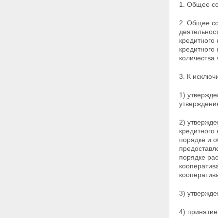
Статья 21. Правление
1. Общее с
кредитного кооператива
Статья 22. Единоличный
2. Общее с
исполнительный орган
деятельност
кредитного кооператива
кредитного 
Статья 23. Контрольно-
кредитного 
ревизионный орган
количества 
(наблюдательный совет,
ревизионная комиссия или
3. К исключ
ревизор) кредитного
кооператива
1) утвержде
Статья 24. Комитет по займам
утверждение
кредитного кооператива
Глава 5. ИМУЩЕСТВО
2) утвержд
КРЕДИТНОГО КООПЕРАТИВА
кредитного
Статья 25. Источники
порядке и о
формирования имущества
предоставле
кредитного кооператива
порядке ра
Статья 26. Имущественная
кооператива
ответственность кредитного
кооператива
кооператива и членов
кредитного кооператива
(пайщиков)
3) утвержде
Статья 27. Распределение
доходов кредитного
4) принятие