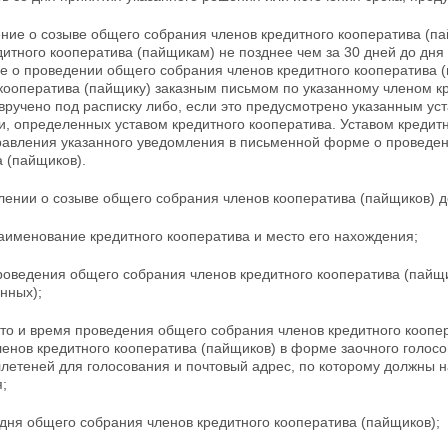
ние о созыве общего собрания членов кредитного кооператива (па
дитного кооператива (пайщикам) не позднее чем
за 30 дней до дня
е о проведении общего собрания членов кредитного кооператива 
 кооператива (пайщику) заказным письмом по указанному членом к
вручено под расписку либо, если это предусмотрено указанным ус
, определенных уставом кредитного кооператива. Уставом кредит
равления указанного уведомления в письменной форме о проведен
 (пайщиков).
лении о созыве общего собрания членов кооператива (пайщиков) 
аименование кредитного кооператива и место его нахождения;
роведения общего собрания членов кредитного кооператива (пайщи
нных);
сто и время проведения общего собрания членов кредитного коопе
ленов кредитного кооператива (пайщиков) в форме
заочного голос
летеней для голосования и почтовый адрес, по которому должны 
;
 дня общего собрания членов кредитного кооператива (пайщиков);