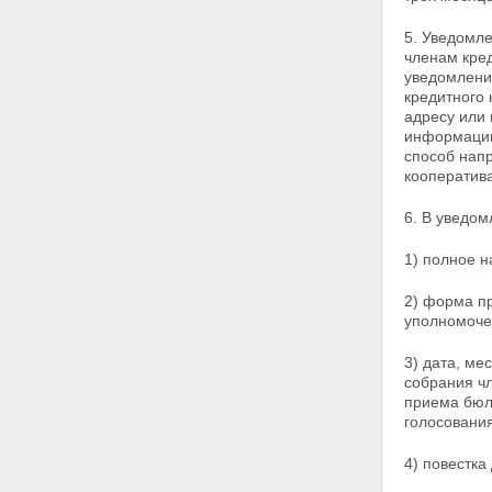
Статья 40. Компенсационный
фонд и компенсационные
5. Уведомле
выплаты
членам кре
Статья 41. Государственный
уведомлени
контроль (надзор) за
кредитного
деятельностью
адресу или 
саморегулируемых
информации
организаций
способ нап
Глава 8. ЗАКЛЮЧИТЕЛЬНЫЕ
кооператива
ПОЛОЖЕНИЯ
Статья 42. Заключительные
6. В уведом
положения
Статья 43. О признании
1) полное н
утратившими силу отдельных
законодательных актов
2) форма п
(положений законодательных
уполномоче
актов) Российской Федерации
Статья 44. Порядок вступления
3) дата, ме
в силу настоящего
собрания ч
Федерального закона
приема бюл
голосования
4) повестка