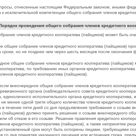
опросы, отнесенные настоящим Федеральным законом, иными феде
 к исключительной компетенции общего собрания членов кредитно
 Порядок проведения общего собрания членов кредитного коо
обрание членов кредитного кооператива (пайщиков) может быть о
е общее собрание членов кредитного кооператива (пайщиков) про
 сроки, но не позднее чем через шесть месяцев после окончания 
едное общее собрание членов кредитного кооператива (пайщиков) 
кооператива, по требованию иных органов кредитного кооператива
членов кредитного кооператива (пайщиков).
 если внеочередное общее собрание членов кредитного кооперати
-ревизионного органа (наблюдательного совета кредитного
коопера
, единоличного исполнительного органа кредитного кооператива, 
не менее одной трети общего количества членов кредитного коопе
 в течение пяти дней со дня предъявления требования о
созыве в
а (пайщиков) должно принять решение о созыве внеочередного общ
или об отказе в его созыве. Решение правления кредитного коопер
енов кредитного кооператива (пайщиков), а также непринятие реш
установленный срок могут быть оспорены лицами, требующими созы
в со дня принятия указанного решения или истечения срока, пред