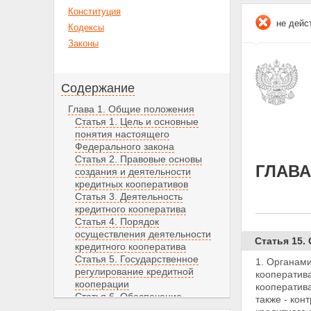
Конституция
не дейс
Кодексы
Законы
Содержание
Глава 1. Общие положения
Статья 1. Цель и основные
понятия настоящего
Федерального закона
Статья 2. Правовые основы
ГЛАВА
создания и деятельности
кредитных кооперативов
Статья 3. Деятельность
кредитного кооператива
Статья 4. Порядок
осуществления деятельности
Статья 15.
кредитного кооператива
Статья 5. Государственное
1. Органами
регулирование кредитной
кооператива
кооперации
кооператива
Статья 6. Обеспечение
также - ко
финансовой устойчивости