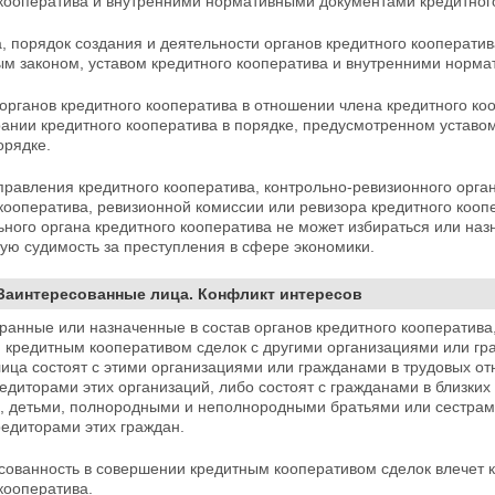
 кооператива и внутренними нормативными документами кредитног
а, порядок создания и деятельности органов кредитного кооперат
м законом, уставом кредитного кооператива и внутренними норма
органов кредитного кооператива в отношении члена кредитного ко
ании кредитного кооператива в порядке,
предусмотренном уставом
орядке.
 правления кредитного кооператива, контрольно-ревизионного орга
кооператива, ревизионной комиссии или ревизора кредитного кооп
ьного органа кредитного кооператива не может избираться или на
ую судимость за преступления в сфере экономики.
 Заинтересованные лица. Конфликт интересов
бранные или назначенные в состав органов кредитного кооператив
 кредитным кооперативом сделок с другими организациями или гра
ица состоят с этими организациями или гражданами в трудовых о
едиторами этих организаций, либо состоят с гражданами в близких
, детьми, полнородными и
неполнородными братьями или сестрам
едиторами этих граждан.
есованность в совершении кредитным кооперативом сделок влечет 
кооператива.