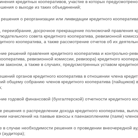
инения кредитных кооперативов, участие в которых
предусмотрено
ешения о выходе из таких объединений;
 решения о реорганизации или ликвидации кредитного кооператива
е, переизбрание, досрочное прекращение полномочий правления кр
людательного совета кредитного кооператива, ревизионной комисси
итного кооператива, а также рассмотрение отчетов об их деятельн
ние решений правления кредитного кооператива и контрольно-рев
кооператива, ревизионной комиссии, ревизора)
кредитного коопер
 законом, а также в случаях, предусмотренных уставом кредитног
ешений органов кредитного кооператива в отношении члена кредит
ний общему собранию членов кредитного кооператива (пайщиков) в
;
ние годовой финансовой (бухгалтерской) отчетности кредитного ко
е решения о распределении дохода кредитного кооператива, выпл
нии начислений на паевые взносы к паенакоплениям (паям)
члено
ие в случае необходимости решения о проведении внеочередной ау
 (аудитора);