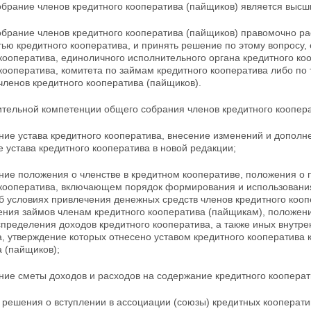
обрание членов кредитного кооператива (пайщиков) является высш
обрание членов кредитного кооператива (пайщиков) правомочно ра
ью кредитного кооператива, и принять решение по этому вопросу,
кооператива, единоличного исполнительного органа кредитного ко
кооператива, комитета по займам кредитного кооператива либо по
членов кредитного кооператива (пайщиков).
ительной компетенции общего собрания членов кредитного коопера
ние устава кредитного кооператива, внесение изменений и дополне
 устава кредитного кооператива в новой редакции;
ение положения о членстве в кредитном кооперативе, положения 
 кооператива, включающем порядок
формирования и использования
б условиях привлечения денежных средств членов кредитного кооп
ния займов членам кредитного кооператива (пайщикам), положени
спределения доходов кредитного
кооператива, а также иных внутр
, утверждение которых отнесено уставом кредитного кооператива 
 (пайщиков);
ние сметы доходов и расходов на содержание кредитного кооперат
 решения о вступлении в ассоциации (союзы) кредитных кооперати