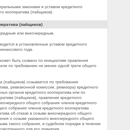
ральными законами и уставом кредитного
го кооператива (пайщиков).
ператива (пайщиков)
чередным или внеочередным.
водится в установленные уставом кредитного
финансового года.
может быть созвано по инициативе правления
 или по требованию не менее одной трети общего
ва (пайщиков) созывается по требованию
тива, ревизионной комиссии, ревизора) кредитного
иных органов кредитного кооператива или по
ратива (пайщиков), правление кредитного
неочередного общего собрания членов кредитного
его собрания членов кредитного кооператива
атива об отказе в созыве внеочередного общего
ения о созыве указанного внеочередного общего
ва такого собрания, в судебном порядке в течение
усмотренного для его принятия.