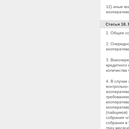
ответственности кредитных
кооперативов, членами которых
12) иные в
являются физические лица
кооператива
Глава 7. ОБЪЕДИНЕНИЯ
КРЕДИТНЫХ КООПЕРАТИВОВ
Статья 18.
Статья 33. Кредитные
кооперативы второго уровня
1. Общее с
Статья 34. Союзы (ассоциации)
кредитных кооперативов
2. Очередно
Статья 35. Саморегулируемые
кооператива
организации кредитных
кооперативов
3. Внеочер
Статья 36. Функции, права и
кредитного 
обязанности саморегулируемой
количества 
организации
Статья 37. Обеспечение
4. В случае
саморегулируемой
контрольно
организацией доступа к
кооператива
информации
требованию 
Статья 38. Органы
кооператива
саморегулируемой организации
кооператив
Статья 39. Обеспечение
(пайщиков) 
имущественной
собрания чл
ответственности членов
собрания в 
саморегулируемой организации
трех месяце