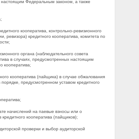
 настоящим Федеральным законом, а также
;
едитного кооператива, контрольно-ревизионного
и, ревизора) кредитного кооператива, комитета по
ости;
изионного органа (наблюдательного совета
атива в случаях, предусмотренных настоящим
о кооператива;
ного кооператива (пайщика) в случае обжалования
 порядке, предусмотренном уставом кредитного
оператива;
ате начислений на паевые взносы или о
в кредитного кооператива (пайщиков);
диторской проверки и выбор аудиторской