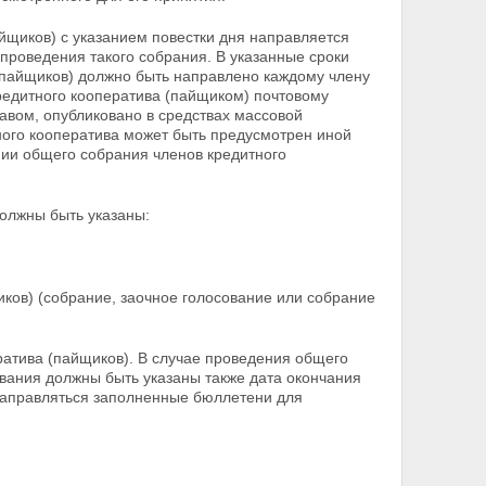
йщиков) с указанием повестки дня направляется
 проведения такого собрания. В указанные сроки
(пайщиков) должно быть направлено каждому члену
редитного кооператива (пайщиком) почтовому
тавом, опубликовано в средствах массовой
ного кооператива может быть
предусмотрен иной
ии общего собрания членов кредитного
должны быть указаны:
ков) (собрание, заочное голосование или собрание
ратива (пайщиков). В случае проведения общего
ования должны быть указаны также дата окончания
направляться заполненные бюллетени для