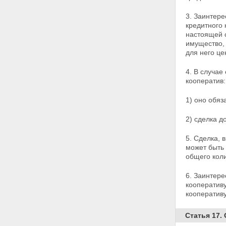
Статья 14. Прекращение
3. Заинтер
членства в кредитном
кредитного 
кооперативе
настоящей 
Глава 4. УПРАВЛЕНИЕ
имущество,
КРЕДИТНЫМ КООПЕРАТИВОМ
для него це
Статья 15. Органы кредитного
кооператива
4. В случае
Статья 16. Заинтересованные
кооператив:
лица. Конфликт интересов
Статья 17. Общее собрание
членов кредитного кооператива
1) оно обяз
(пайщиков)
Статья 18. Порядок проведения
2) сделка д
общего собрания членов
кредитного кооператива
5. Сделка, 
(пайщиков)
может быть
Статья 19. Общее собрание
общего коли
членов кредитного кооператива
(пайщиков) в форме собрания
6. Заинтере
уполномоченных
кооперативу
Статья 20. Общее собрание
кооператив
членов кредитного кооператива
(пайщиков) в форме заочного
Статья 17.
голосования