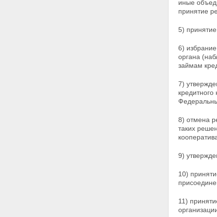
кооператива
иные объед
Статья 28. Бухгалтерский учет,
принятие р
отчетность кредитного
кооператива
5) принятие
Статья 29. Хранение
документов кредитного
6) избрани
кооператива
органа (наб
Глава 6. ОСОБЕННОСТИ
займам кред
ДЕЯТЕЛЬНОСТИ КРЕДИТНЫХ
КООПЕРАТИВОВ, ЧЛЕНАМИ
7) утвержде
КОТОРЫХ ЯВЛЯЮТСЯ
кредитного 
ФИЗИЧЕСКИЕ ЛИЦА
Федеральным
Статья 30. Особенности
привлечения денежных средств
8) отмена р
физических лиц - членов
таких реше
кредитного кооператива
кооператива
(пайщиков)
Статья 31. Особенности
9) утвержде
бухгалтерского учета,
финансовой (бухгалтерской)
10) приняти
отчетности кредитных
присоедине
кооперативов, членами которых
являются физические лица
11) принят
Статья 32. Особенности
организации
имущественной