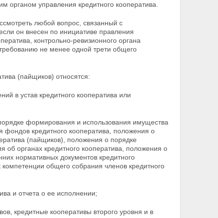
им органом управления кредитного кооператива.
ссмотреть любой вопрос, связанный с
 если он внесен по инициативе правления
оператива, контрольно-ревизионного органа
 требованию не менее одной трети общего
тива (пайщиков) относятся:
ний в устав кредитного кооператива или
о порядке формирования и использования имущества
 фондов кредитного кооператива, положения о
ератива (пайщиков), положения о порядке
я об органах кредитного кооператива, положения о
енних нормативных документов кредитного
к компетенции общего собрания членов кредитного
ива и отчета о ее исполнении;
вов, кредитные кооперативы второго уровня и в