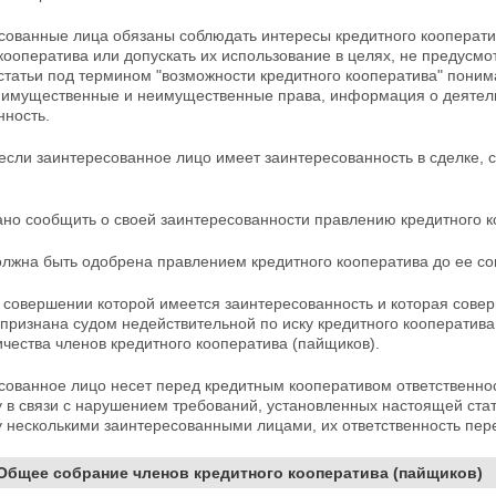
есованные лица обязаны соблюдать интересы кредитного кооперати
кооператива или допускать их использование в целях, не предусмо
статьи под термином "возможности кредитного кооператива" пони
 имущественные и неимущественные права, информация о деятель
нность.
 если заинтересованное лицо имеет заинтересованность в сделке,
ано сообщить о своей заинтересованности правлению кредитного к
олжна быть одобрена правлением кредитного кооператива до ее с
в совершении которой имеется заинтересованность и которая сов
 признана судом недействительной по иску
кредитного кооператива 
чества членов кредитного кооператива (пайщиков).
сованное лицо несет перед кредитным кооперативом ответственно
 в связи с нарушением требований, установленных настоящей ста
у несколькими заинтересованными лицами, их ответственность пер
 Общее собрание членов кредитного кооператива (пайщиков)