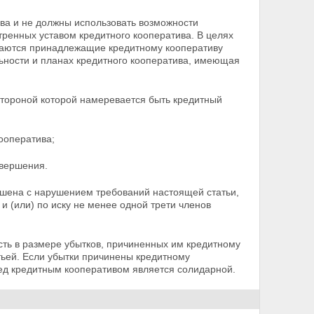
ва и не должны использовать возможности
тренных уставом кредитного кооператива. В целях
маются принадлежащие кредитному кооперативу
ности и планах кредитного кооператива, имеющая
 стороной которой намеревается быть кредитный
ооператива;
овершения.
ершена с нарушением требований настоящей статьи,
и (или) по иску не менее одной трети членов
сть в размере убытков, причиненных им кредитному
тьей. Если убытки причинены кредитному
ед кредитным кооперативом является солидарной.