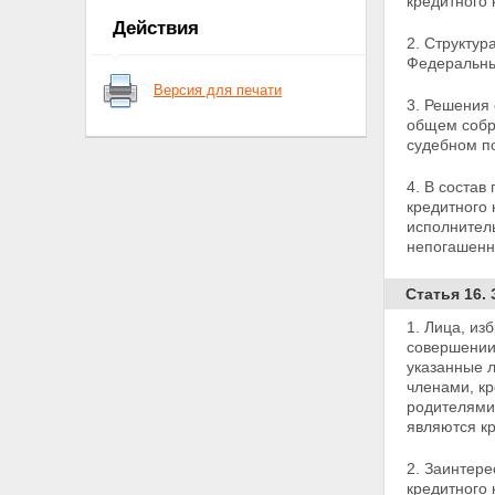
кредитного
кредитного кооператива
Действия
Глава 2. СОЗДАНИЕ,
2. Структур
РЕОРГАНИЗАЦИЯ И
Федеральны
ЛИКВИДАЦИЯ КРЕДИТНОГО
Версия для печати
КООПЕРАТИВА
3. Решения 
Статья 7. Создание и
общем собр
государственная регистрация
судебном п
кредитного кооператива
Статья 8. Устав кредитного
4. В состав
кооператива
кредитного 
Статья 9. Реорганизация
исполнител
кредитного кооператива
непогашенн
Статья 10. Ликвидация
кредитного кооператива
Статья 16.
Глава 3. ЧЛЕНСТВО В
КРЕДИТНОМ КООПЕРАТИВЕ
1. Лица, из
Статья 11. Порядок приема в
совершении
члены кредитного кооператива
указанные л
(пайщики)
членами, кр
Статья 12. Ведение реестра
родителями
членов кредитного кооператива
являются кр
(пайщиков)
Статья 13. Права и обязанности
2. Заинтер
члена кредитного кооператива
кредитного 
(пайщика)