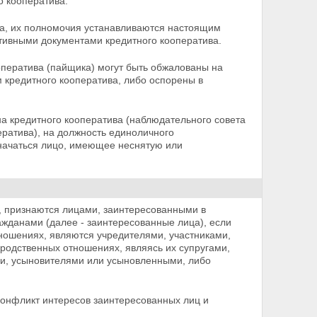
о кооператива.
ива, их полномочия устанавливаются настоящим
тивными документами кредитного кооператива.
оператива (пайщика) могут быть обжалованы на
 кредитного кооператива, либо оспорены в
на кредитного кооператива (наблюдательного совета
ератива), на должность единоличного
значаться лицо, имеющее неснятую или
а, признаются лицами, заинтересованными в
жданами (далее - заинтересованные лица), если
тношениях, являются учредителями, участниками,
 родственных отношениях, являясь их супругами,
и, усыновителями или усыновленными, либо
конфликт интересов заинтересованных лиц и