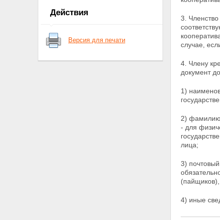
кредитного кооператива
Действия
Глава 2. СОЗДАНИЕ,
3. Членство
РЕОРГАНИЗАЦИЯ И
соответству
ЛИКВИДАЦИЯ КРЕДИТНОГО
кооператива
Версия для печати
КООПЕРАТИВА
случае, есл
Статья 7. Создание и
государственная регистрация
4. Члену кр
кредитного кооператива
документ д
Статья 8. Устав кредитного
кооператива
1) наимено
Статья 9. Реорганизация
государстве
кредитного кооператива
Статья 10. Ликвидация
2) фамилию,
кредитного кооператива
- для физи
Глава 3. ЧЛЕНСТВО В
государств
КРЕДИТНОМ КООПЕРАТИВЕ
лица;
Статья 11. Порядок приема в
члены кредитного кооператива
3) почтовый
(пайщики)
обязательно
Статья 12. Ведение реестра
(пайщиков),
членов кредитного кооператива
(пайщиков)
4) иные св
Статья 13. Права и обязанности
члена кредитного кооператива
(пайщика)