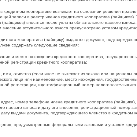
 в кредитном кооперативе возникает на основании решения правле
ющей записи в реестр членов кредитного кооператива
(пайщиков). 
 (пайщиков) вносится после уплаты обязательного паевого взноса,
и внесение вступительного взноса предусмотрено уставом кредитно
едитного кооператива (пайщику) выдается документ, подтверждающ
олжен содержать следующие сведения:
вание и место нахождения кредитного кооператива, государственн
нной регистрации кредитного кооператива;
 имя, отчество (если иное не вытекает из закона или национально
ческого лица или наименование, место
нахождения, государственны
енной регистрации, идентификационный номер налогоплательщика -
 адрес, номер телефона члена кредитного кооператива (пайщика), 
го паевого взноса и дату его внесения, регистрационный номер за
 дату выдачи документа, подтверждающего членство в кредитном к
едения, предусмотренные федеральными законами и уставом креди