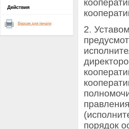
кооперати
кредитного кооператива
Действия
Глава 2. СОЗДАНИЕ,
кооперати
РЕОРГАНИЗАЦИЯ И
ЛИКВИДАЦИЯ КРЕДИТНОГО
Версия для печати
КООПЕРАТИВА
2. Уставо
Статья 7. Создание и
государственная регистрация
предусмот
кредитного кооператива
Статья 8. Устав кредитного
исполните
кооператива
Статья 9. Реорганизация
директоро
кредитного кооператива
Статья 10. Ликвидация
кооперати
кредитного кооператива
Глава 3. ЧЛЕНСТВО В
кооперати
КРЕДИТНОМ КООПЕРАТИВЕ
Статья 11. Порядок приема в
полномочи
члены кредитного кооператива
(пайщики)
правлени
Статья 12. Ведение реестра
членов кредитного кооператива
(исполнит
(пайщиков)
Статья 13. Права и обязанности
порядок о
члена кредитного кооператива
(пайщика)