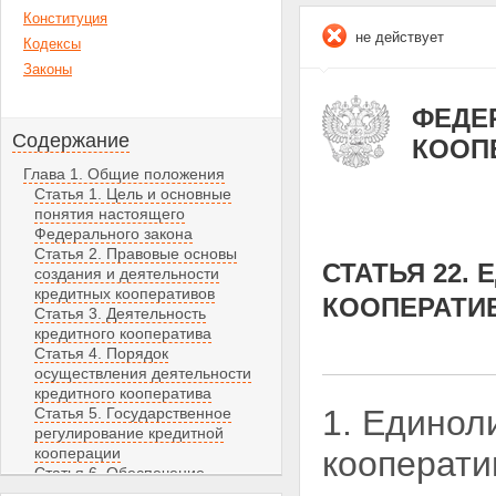
Конституция
не действует
Кодексы
Законы
ФЕДЕР
Содержание
КООП
Глава 1. Общие положения
Статья 1. Цель и основные
понятия настоящего
Федерального закона
Статья 2. Правовые основы
СТАТЬЯ 22.
создания и деятельности
кредитных кооперативов
КООПЕРАТИ
Статья 3. Деятельность
кредитного кооператива
Статья 4. Порядок
осуществления деятельности
кредитного кооператива
1. Единол
Статья 5. Государственное
регулирование кредитной
кооперации
кооперати
Статья 6. Обеспечение
финансовой устойчивости