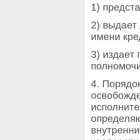
Статья 21. Правление
1) предст
кредитного кооператива
Статья 22. Единоличный
исполнительный орган
2) выдает
кредитного кооператива
Статья 23. Контрольно-
имени кре
ревизионный орган
(наблюдательный совет,
ревизионная комиссия или
ревизор) кредитного
3) издает
кооператива
Статья 24. Комитет по займам
полномочи
кредитного кооператива
Глава 5. ИМУЩЕСТВО
КРЕДИТНОГО КООПЕРАТИВА
4. Порядо
Статья 25. Источники
формирования имущества
освобожде
кредитного кооператива
Статья 26. Имущественная
исполните
ответственность кредитного
кооператива и членов
определяю
кредитного кооператива
(пайщиков)
внутренни
Статья 27. Распределение
доходов кредитного