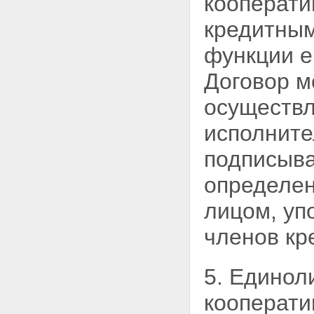
кооперати
кооператива
Статья 28. Бухгалтерский учет,
кредитным
отчетность кредитного
кооператива
функции е
Статья 29. Хранение
документов кредитного
Договор м
кооператива
Глава 6. ОСОБЕННОСТИ
осуществ
ДЕЯТЕЛЬНОСТИ КРЕДИТНЫХ
КООПЕРАТИВОВ, ЧЛЕНАМИ
исполните
КОТОРЫХ ЯВЛЯЮТСЯ
ФИЗИЧЕСКИЕ ЛИЦА
подписыва
Статья 30. Особенности
привлечения денежных средств
определен
физических лиц - членов
кредитного кооператива
(пайщиков)
лицом, у
Статья 31. Особенности
бухгалтерского учета,
членов
кр
финансовой (бухгалтерской)
отчетности кредитных
кооперативов, членами которых
5. Единол
являются физические лица
Статья 32. Особенности
кооперати
имущественной