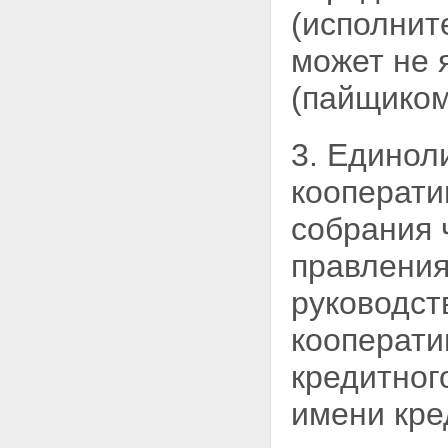
(исполнит
Статья 14. Прекращение
членства в кредитном
может не 
кооперативе
Глава 4. УПРАВЛЕНИЕ
(пайщиком
КРЕДИТНЫМ КООПЕРАТИВОМ
Статья 15. Органы кредитного
кооператива
Статья 16. Заинтересованные
3. Единол
лица. Конфликт интересов
Статья 17. Общее собрание
кооперати
членов кредитного кооператива
(пайщиков)
собрания 
Статья 18. Порядок проведения
общего собрания членов
правления
кредитного кооператива
(пайщиков)
руководст
Статья 19. Общее собрание
членов кредитного кооператива
кооперати
(пайщиков) в форме собрания
уполномоченных
кредитног
Статья 20. Общее собрание
членов кредитного кооператива
имени кре
(пайщиков) в форме заочного
голосования