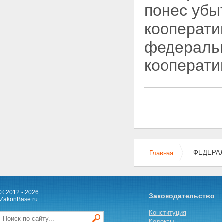
ответственности кредитных
понес убы
кооперативов, членами которых
являются физические лица
кооперати
Глава 7. ОБЪЕДИНЕНИЯ
КРЕДИТНЫХ КООПЕРАТИВОВ
федеральн
Статья 33. Кредитные
кооперативы второго уровня
кооперати
Статья 34. Союзы (ассоциации)
кредитных кооперативов
Статья 35. Саморегулируемые
организации кредитных
кооперативов
Статья 36. Функции, права и
обязанности саморегулируемой
организации
Статья 37. Обеспечение
саморегулируемой
ФЕДЕРАЛ
Главная
организацией доступа к
информации
Статья 38. Органы
саморегулируемой организации
Статья 39. Обеспечение
© 2012 - 2026
Законодательство
имущественной
ZakonBase.ru
ответственности членов
Конституция
саморегулируемой организации
Кодексы