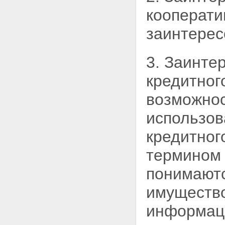
Статья 14. Прекращение
кооперати
членства в кредитном
кооперативе
заинтерес
Глава 4. УПРАВЛЕНИЕ
КРЕДИТНЫМ КООПЕРАТИВОМ
Статья 15. Органы кредитного
3. Заинте
кооператива
Статья 16. Заинтересованные
кредитног
лица. Конфликт интересов
Статья 17. Общее собрание
возможнос
членов кредитного кооператива
(пайщиков)
использов
Статья 18. Порядок проведения
общего собрания членов
кредитног
кредитного кооператива
(пайщиков)
термином 
Статья 19. Общее собрание
членов кредитного кооператива
понимаютс
(пайщиков) в форме собрания
уполномоченных
имущество
Статья 20. Общее собрание
членов кредитного кооператива
информаци
(пайщиков) в форме заочного
голосования