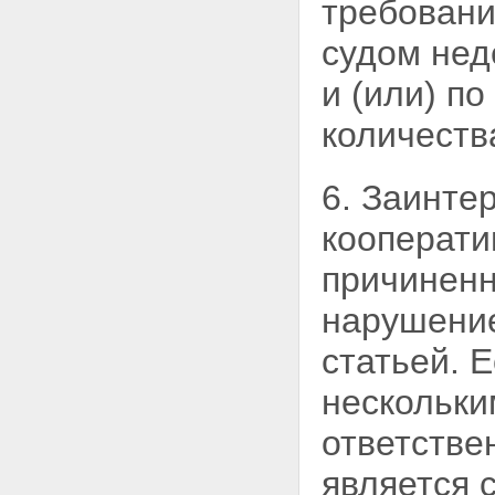
требовани
кооператива
Статья 28. Бухгалтерский учет,
судом нед
отчетность кредитного
кооператива
Статья 29. Хранение
и (или) п
документов кредитного
кооператива
количеств
Глава 6. ОСОБЕННОСТИ
ДЕЯТЕЛЬНОСТИ КРЕДИТНЫХ
КООПЕРАТИВОВ, ЧЛЕНАМИ
6. Заинте
КОТОРЫХ ЯВЛЯЮТСЯ
ФИЗИЧЕСКИЕ ЛИЦА
кооперати
Статья 30. Особенности
привлечения денежных средств
причиненн
физических лиц - членов
кредитного кооператива
нарушение
(пайщиков)
Статья 31. Особенности
статьей. 
бухгалтерского учета,
финансовой (бухгалтерской)
нескольки
отчетности кредитных
кооперативов, членами которых
ответстве
являются физические лица
Статья 32. Особенности
является 
имущественной