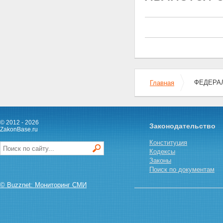
ответственности кредитных
кооперативов, членами которых
являются физические лица
Глава 7. ОБЪЕДИНЕНИЯ
КРЕДИТНЫХ КООПЕРАТИВОВ
Статья 33. Кредитные
кооперативы второго уровня
Статья 34. Союзы (ассоциации)
кредитных кооперативов
ФЕДЕРАЛ
Статья 35. Саморегулируемые
Главная
организации кредитных
кооперативов
Статья 36. Функции, права и
обязанности саморегулируемой
© 2012 - 2026
Законодательство
организации
ZakonBase.ru
Статья 37. Обеспечение
Конституция
саморегулируемой
Кодексы
организацией доступа к
Законы
информации
Поиск по документам
Статья 38. Органы
саморегулируемой организации
© Buzznet: Мониторинг СМИ
Статья 39. Обеспечение
имущественной
ответственности членов
саморегулируемой организации