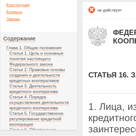
Конституция
не действует
Кодексы
Законы
ФЕДЕР
Содержание
КООП
Глава 1. Общие положения
Статья 1. Цель и основные
понятия настоящего
Федерального закона
Статья 2. Правовые основы
СТАТЬЯ 16.
создания и деятельности
кредитных кооперативов
Статья 3. Деятельность
кредитного кооператива
Статья 4. Порядок
осуществления деятельности
1. Лица, 
кредитного кооператива
Статья 5. Государственное
кредитног
регулирование кредитной
кооперации
заинтере
Статья 6. Обеспечение
финансовой устойчивости