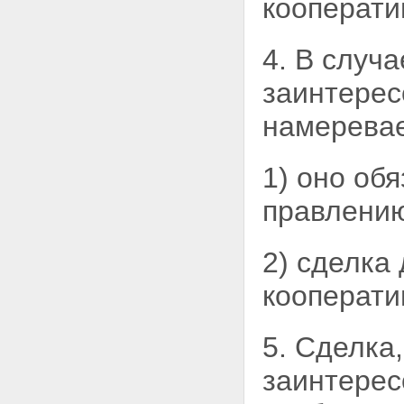
кооперати
Статья 21. Правление
кредитного кооператива
Статья 22. Единоличный
исполнительный орган
4. В случ
кредитного кооператива
Статья 23. Контрольно-
заинтерес
ревизионный орган
(наблюдательный совет,
намеревае
ревизионная комиссия или
ревизор) кредитного
кооператива
1) оно об
Статья 24. Комитет по займам
кредитного кооператива
правлению
Глава 5. ИМУЩЕСТВО
КРЕДИТНОГО КООПЕРАТИВА
Статья 25. Источники
2) сделка
формирования имущества
кредитного кооператива
кооперати
Статья 26. Имущественная
ответственность кредитного
кооператива и членов
5. Сделка
кредитного кооператива
(пайщиков)
заинтерес
Статья 27. Распределение
доходов кредитного