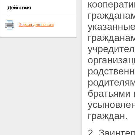
кооперати
кредитного кооператива
Действия
Глава 2. СОЗДАНИЕ,
гражданам
РЕОРГАНИЗАЦИЯ И
ЛИКВИДАЦИЯ КРЕДИТНОГО
указанные
Версия для печати
КООПЕРАТИВА
Статья 7. Создание и
гражданам
государственная регистрация
кредитного кооператива
учредител
Статья 8. Устав кредитного
кооператива
организац
Статья 9. Реорганизация
кредитного кооператива
родственн
Статья 10. Ликвидация
кредитного кооператива
родителям
Глава 3. ЧЛЕНСТВО В
КРЕДИТНОМ КООПЕРАТИВЕ
братьями 
Статья 11. Порядок приема в
члены кредитного кооператива
усыновлен
(пайщики)
Статья 12. Ведение реестра
граждан.
членов кредитного кооператива
(пайщиков)
Статья 13. Права и обязанности
члена кредитного кооператива
2. Заинте
(пайщика)