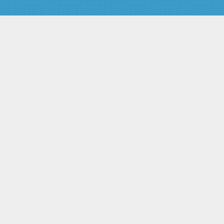
Статья 40. Компенсационный
фонд и компенсационные
выплаты
Статья 41. Государственный
контроль (надзор) за
деятельностью
саморегулируемых
организаций
Глава 8. ЗАКЛЮЧИТЕЛЬНЫЕ
ПОЛОЖЕНИЯ
Статья 42. Заключительные
положения
Статья 43. О признании
утратившими силу отдельных
законодательных актов
(положений законодательных
актов) Российской Федерации
Статья 44. Порядок вступления
в силу настоящего
Федерального закона