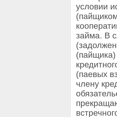
условии и
(пайщиком
кооперати
займа. В 
(задолжен
(пайщика)
кредитног
(паевых в
члену кре
обязатель
прекращаю
встречног