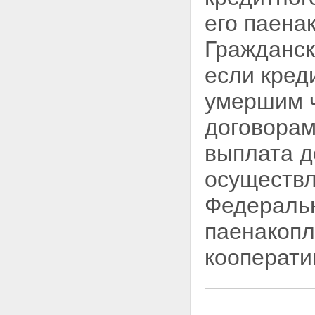
его паена
Гражданс
если кред
умершим ч
договорам
выплата д
осуществл
Федеральн
паенакопл
кооперати