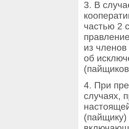
кооператива
3. В случ
Статья 28. Бухгалтерский учет,
отчетность кредитного
кооперати
кооператива
Статья 29. Хранение
частью 2 
документов кредитного
кооператива
правление
Глава 6. ОСОБЕННОСТИ
ДЕЯТЕЛЬНОСТИ КРЕДИТНЫХ
из членов
КООПЕРАТИВОВ, ЧЛЕНАМИ
КОТОРЫХ ЯВЛЯЮТСЯ
об исключ
ФИЗИЧЕСКИЕ ЛИЦА
Статья 30. Особенности
(пайщиков
привлечения денежных средств
физических лиц - членов
кредитного кооператива
4. При пр
(пайщиков)
Статья 31. Особенности
случаях, 
бухгалтерского учета,
финансовой (бухгалтерской)
настоящей
отчетности кредитных
кооперативов, членами которых
(пайщику)
являются физические лица
Статья 32. Особенности
включающа
имущественной