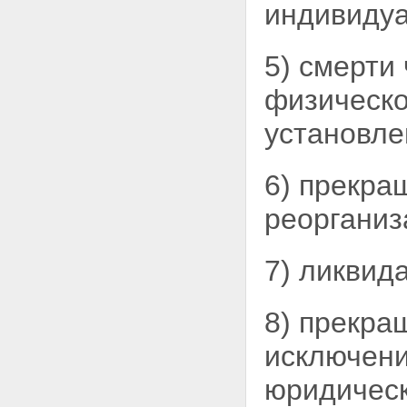
индивидуа
Статья 14. Прекращение
членства в кредитном
кооперативе
5) смерти
Глава 4. УПРАВЛЕНИЕ
КРЕДИТНЫМ КООПЕРАТИВОМ
физическо
Статья 15. Органы кредитного
кооператива
установле
Статья 16. Заинтересованные
лица. Конфликт интересов
Статья 17. Общее собрание
6) прекра
членов кредитного кооператива
(пайщиков)
реорганиз
Статья 18. Порядок проведения
общего собрания членов
кредитного кооператива
(пайщиков)
7) ликвид
Статья 19. Общее собрание
членов кредитного кооператива
(пайщиков) в форме собрания
8) прекра
уполномоченных
Статья 20. Общее собрание
исключени
членов кредитного кооператива
(пайщиков) в форме заочного
юридическ
голосования