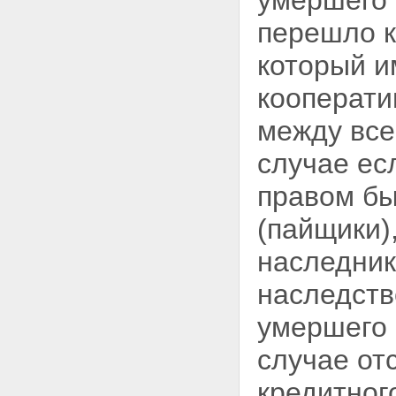
умершего 
перешло к
который и
кооперати
между все
случае ес
правом бы
(пайщики)
наследник
наследств
умершего 
случае от
кредитног