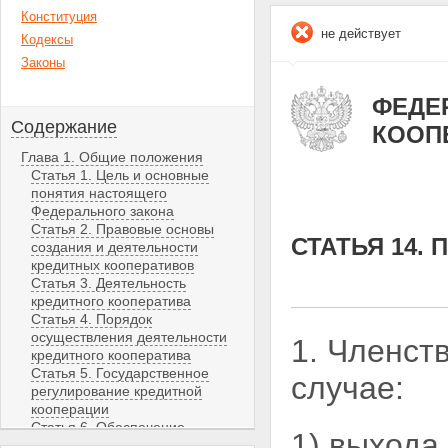
Конституция
не действует
Кодексы
Законы
ФЕДЕР
Содержание
КООП
Глава 1. Общие положения
Статья 1. Цель и основные
понятия настоящего
Федерального закона
Статья 2. Правовые основы
СТАТЬЯ 14.
создания и деятельности
кредитных кооперативов
Статья 3. Деятельность
кредитного кооператива
Статья 4. Порядок
осуществления деятельности
1. Членст
кредитного кооператива
Статья 5. Государственное
случае:
регулирование кредитной
кооперации
Статья 6. Обеспечение
1) выхода
финансовой устойчивости