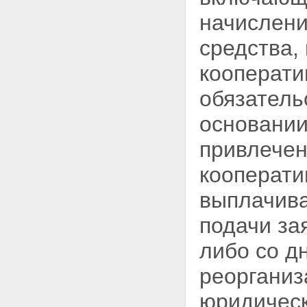
ответственности кредитных
кооперативов, членами которых
начислени
являются физические лица
Глава 7. ОБЪЕДИНЕНИЯ
средства,
КРЕДИТНЫХ КООПЕРАТИВОВ
Статья 33. Кредитные
кооперати
кооперативы второго уровня
Статья 34. Союзы (ассоциации)
обязатель
кредитных кооперативов
Статья 35. Саморегулируемые
основании
организации кредитных
кооперативов
привлечен
Статья 36. Функции, права и
обязанности саморегулируемой
кооперати
организации
Статья 37. Обеспечение
выплачива
саморегулируемой
организацией доступа к
подачи за
информации
Статья 38. Органы
либо со д
саморегулируемой организации
Статья 39. Обеспечение
реорганиз
имущественной
ответственности членов
юридическ
саморегулируемой организации