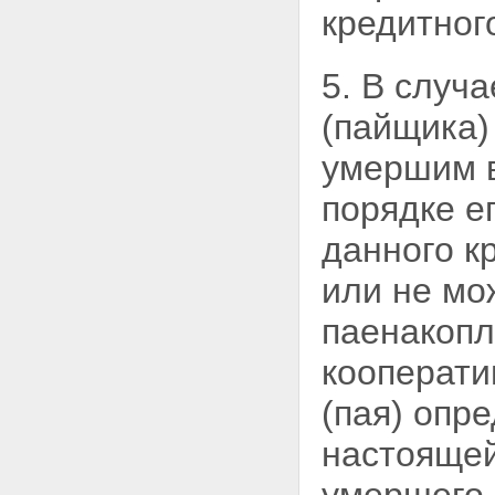
кредитног
5. В случ
(пайщика)
умершим 
порядке е
данного к
или не мо
паенакопл
кооперат
(пая) опр
настоящей