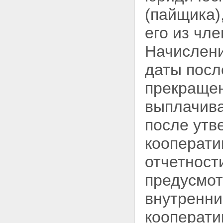
Статья 40. Компенсационный
(пайщика)
фонд и компенсационные
выплаты
его
из чле
Статья 41. Государственный
контроль (надзор) за
Начислени
деятельностью
саморегулируемых
даты посл
организаций
Глава 8. ЗАКЛЮЧИТЕЛЬНЫЕ
прекращен
ПОЛОЖЕНИЯ
Статья 42. Заключительные
выплачива
положения
Статья 43. О признании
утратившими силу отдельных
после утв
законодательных актов
(положений законодательных
кооперати
актов) Российской Федерации
Статья 44. Порядок вступления
отчетност
в силу настоящего
Федерального закона
предусмот
внутренни
кооперати