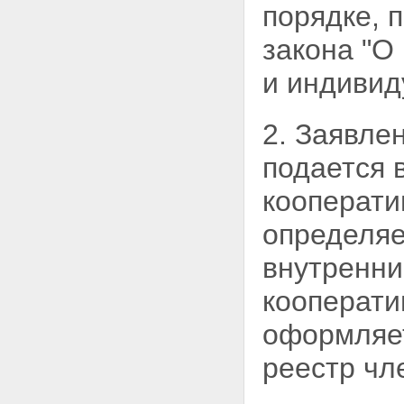
Статья 21. Правление
порядке, 
кредитного кооператива
Статья 22. Единоличный
закона "О
исполнительный орган
кредитного кооператива
и индивид
Статья 23. Контрольно-
ревизионный орган
(наблюдательный совет,
2. Заявле
ревизионная комиссия или
ревизор) кредитного
подается 
кооператива
Статья 24. Комитет по займам
кооперати
кредитного кооператива
Глава 5. ИМУЩЕСТВО
определяе
КРЕДИТНОГО КООПЕРАТИВА
Статья 25. Источники
внутренни
формирования имущества
кредитного кооператива
кооперати
Статья 26. Имущественная
ответственность кредитного
кооператива и членов
оформляет
кредитного кооператива
(пайщиков)
реестр чл
Статья 27. Распределение
доходов кредитного