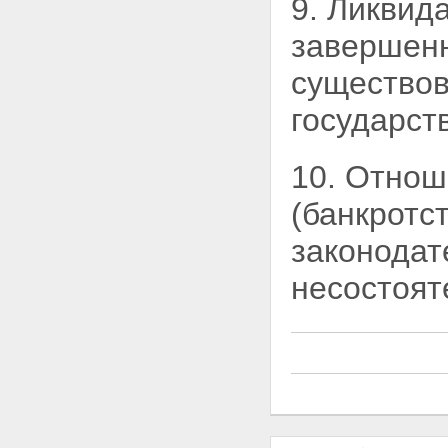
9. Ликвид
Статья 40. Компенсационный
фонд и компенсационные
завершенн
выплаты
Статья 41. Государственный
существов
контроль (надзор) за
деятельностью
государст
саморегулируемых
организаций
Глава 8. ЗАКЛЮЧИТЕЛЬНЫЕ
10. Отнош
ПОЛОЖЕНИЯ
Статья 42. Заключительные
(банкротс
положения
Статья 43. О признании
утратившими силу отдельных
законодат
законодательных актов
(положений законодательных
несостоят
актов) Российской Федерации
Статья 44. Порядок вступления
в силу настоящего
Федерального закона