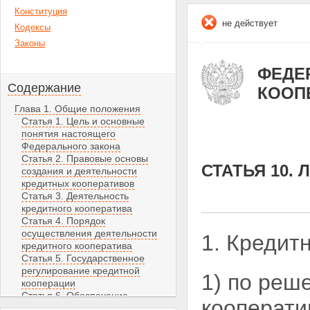
Конституция
не действует
Кодексы
Законы
ФЕДЕР
Содержание
КООП
Глава 1. Общие положения
Статья 1. Цель и основные
понятия настоящего
Федерального закона
Статья 2. Правовые основы
СТАТЬЯ 10.
создания и деятельности
кредитных кооперативов
Статья 3. Деятельность
кредитного кооператива
Статья 4. Порядок
осуществления деятельности
1. Кредит
кредитного кооператива
Статья 5. Государственное
регулирование кредитной
1) по реш
кооперации
Статья 6. Обеспечение
кооперати
финансовой устойчивости