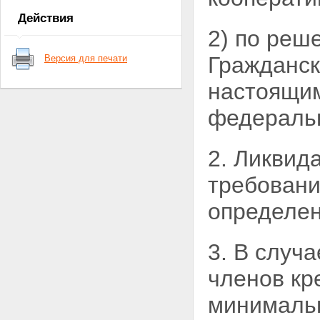
кредитного кооператива
Действия
Глава 2. СОЗДАНИЕ,
2) по реш
РЕОРГАНИЗАЦИЯ И
ЛИКВИДАЦИЯ КРЕДИТНОГО
Гражданс
Версия для печати
КООПЕРАТИВА
Статья 7. Создание и
настоящи
государственная регистрация
кредитного кооператива
федераль
Статья 8. Устав кредитного
кооператива
Статья 9. Реорганизация
2. Ликвид
кредитного кооператива
Статья 10. Ликвидация
кредитного кооператива
требовани
Глава 3. ЧЛЕНСТВО В
КРЕДИТНОМ КООПЕРАТИВЕ
определе
Статья 11. Порядок приема в
члены кредитного кооператива
(пайщики)
3. В случ
Статья 12. Ведение реестра
членов кредитного кооператива
членов кр
(пайщиков)
Статья 13. Права и обязанности
минимальн
члена кредитного кооператива
(пайщика)