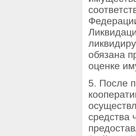
Статья 21. Правление
кредитного кооператива
соответст
Статья 22. Единоличный
исполнительный орган
Федерации
кредитного кооператива
Статья 23. Контрольно-
Ликвидаци
ревизионный орган
(наблюдательный совет,
ликвидиру
ревизионная комиссия или
ревизор) кредитного
обязана п
кооператива
Статья 24. Комитет по займам
оценке им
кредитного кооператива
Глава 5. ИМУЩЕСТВО
КРЕДИТНОГО КООПЕРАТИВА
5. После 
Статья 25. Источники
формирования имущества
кооперати
кредитного кооператива
Статья 26. Имущественная
осуществл
ответственность кредитного
кооператива и членов
средства 
кредитного кооператива
(пайщиков)
предостав
Статья 27. Распределение
доходов кредитного