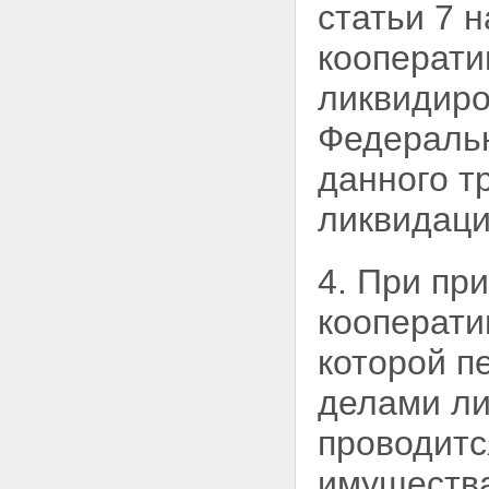
статьи 7 
Статья 14. Прекращение
членства в кредитном
кооперати
кооперативе
Глава 4. УПРАВЛЕНИЕ
ликвидиро
КРЕДИТНЫМ КООПЕРАТИВОМ
Статья 15. Органы кредитного
Федеральн
кооператива
Статья 16. Заинтересованные
данного т
лица. Конфликт интересов
Статья 17. Общее собрание
ликвидаци
членов кредитного кооператива
(пайщиков)
Статья 18. Порядок проведения
4. При пр
общего собрания членов
кредитного кооператива
кооперати
(пайщиков)
Статья 19. Общее собрание
которой п
членов кредитного кооператива
(пайщиков) в форме собрания
уполномоченных
делами ли
Статья 20. Общее собрание
членов кредитного кооператива
проводитс
(пайщиков) в форме заочного
голосования
имущества