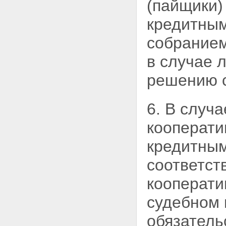
(пайщики)
кооператива
Статья 28. Бухгалтерский учет,
кредитным
отчетность кредитного
кооператива
Статья 29. Хранение
собранием
документов кредитного
кооператива
в случае 
Глава 6. ОСОБЕННОСТИ
ДЕЯТЕЛЬНОСТИ КРЕДИТНЫХ
решению с
КООПЕРАТИВОВ, ЧЛЕНАМИ
КОТОРЫХ ЯВЛЯЮТСЯ
ФИЗИЧЕСКИЕ ЛИЦА
6. В случ
Статья 30. Особенности
привлечения денежных средств
кооперати
физических лиц - членов
кредитного кооператива
кредитным
(пайщиков)
Статья 31. Особенности
соответст
бухгалтерского учета,
финансовой (бухгалтерской)
кооперати
отчетности кредитных
кооперативов, членами которых
судебном 
являются физические лица
Статья 32. Особенности
обязатель
имущественной