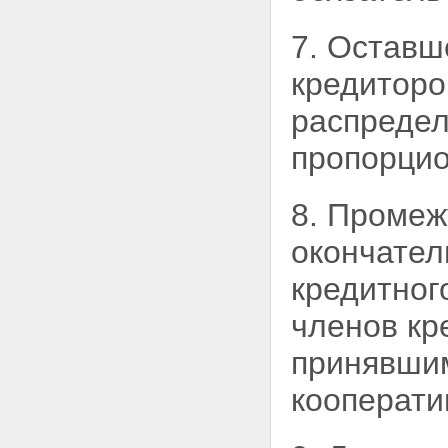
ответственности кредитных
кооперативов, членами которых
7. Оставш
являются физические лица
Глава 7. ОБЪЕДИНЕНИЯ
кредиторо
КРЕДИТНЫХ КООПЕРАТИВОВ
Статья 33. Кредитные
распредел
кооперативы второго уровня
Статья 34. Союзы (ассоциации)
пропорцио
кредитных кооперативов
Статья 35. Саморегулируемые
организации кредитных
кооперативов
8. Промеж
Статья 36. Функции, права и
обязанности саморегулируемой
окончател
организации
Статья 37. Обеспечение
кредитног
саморегулируемой
организацией доступа к
членов кр
информации
Статья 38. Органы
принявшим
саморегулируемой организации
Статья 39. Обеспечение
кооперати
имущественной
ответственности членов
саморегулируемой организации