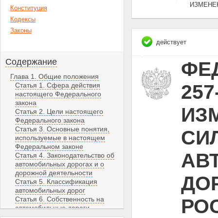
ИЗМЕНЕ
Конституция
Кодексы
Законы
действует
Содержание
ФЕД
Глава 1. Общие положения
257
Статья 1. Сфера действия
настоящего Федерального
закона
ИЗ
Статья 2. Цели настоящего
Федерального закона
Статья 3. Основные понятия,
СИЛ
используемые в настоящем
Федеральном законе
АВ
Статья 4. Законодательство об
автомобильных дорогах и о
дорожной деятельности
ДО
Статья 5. Классификация
автомобильных дорог
Статья 6. Собственность на
РО
автомобильные дороги
Статья 7. Автомобильные