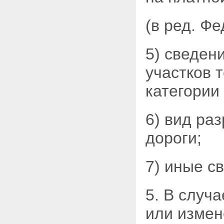
железнодорожными путями
Статья 22. Обеспечение
автомобильных дорог
(в ред. Ф
объектами дорожного сервиса
Статья 23. Мобилизационная
подготовка автомобильных
5) сведен
дорог
Глава 4. Особенности
участков
т
использования земельных
участков, предназначенных для
категории
размещения автомобильных
дорог
Статья 24. Предоставление
6) вид ра
земельных участков,
находящихся в
дороги;
государственной или
муниципальной собственности,
для размещения
7) иные с
автомобильных дорог
Статья 25. Полоса отвода
автомобильной дороги
5. В случ
Статья 26. Придорожные
полосы автомобильных дорог
Глава 5. Использование
или
измен
автомобильных дорог