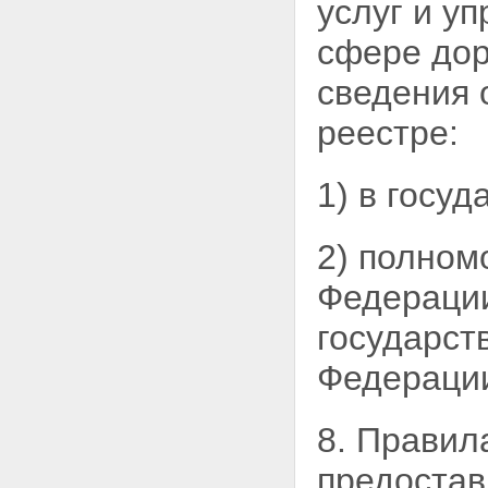
услуг и у
осуществлению дорожной
деятельности в отношении
сфере дор
автомобильных дорог
регионального или
сведения 
межмуниципального значения
Статья 34. Финансовое
реестре:
обеспечение расходных
обязательств муниципальных
образований по
1) в госу
осуществлению дорожной
деятельности в отношении
автомобильных дорог местного
значения
2) полном
Статья 35. Финансирование
затрат, связанных с
Федерац
осуществлением дорожной
деятельности в отношении
государст
частных автомобильных дорог
Глава 7. Использование платных
Федерации
автомобильных дорог и
автомобильных дорог,
содержащих платные участки
8. Правил
Статья 36. Решение об
использовании автомобильной
предостав
дороги на платной основе