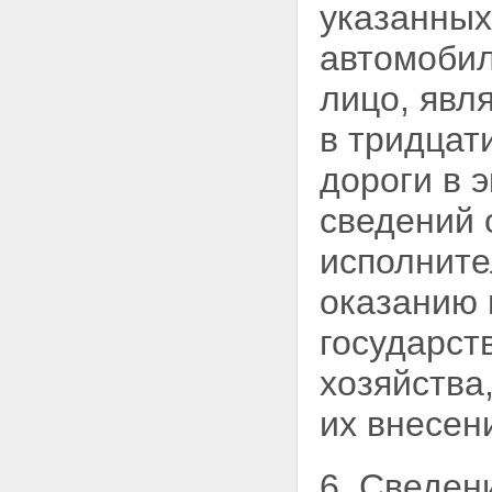
Статья 27. Общие требования к
указанных
использованию автомобильных
дорог
автомобил
Статья 28. Права
пользователей
лицо, явл
автомобильными дорогами
Статья 29. Обязанности
в тридцат
пользователей
автомобильными дорогами и
дороги в
э
иных лиц, осуществляющих
использование автомобильных
сведений 
дорог
Статья 30. Временные
исполните
ограничение или прекращение
движения транспортных
оказанию 
средств по автомобильным
дорогам
государст
Статья 31. Движение по
автомобильным дорогам
хозяйства
транспортных средств,
осуществляющих перевозки
их внесен
опасных, тяжеловесных и (или)
крупногабаритных грузов
Статья 31.1. Движение
6. Сведен
транспортных средств,