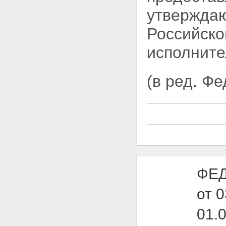
Статья 37. Обеспечение
утвержда
альтернативного бесплатного
проезда транспортных средств
Российск
Статья 38. Строительство,
реконструкция и использование
исполните
платных автомобильных дорог
и автомобильных дорог,
содержащих платные участки,
(в ред. Ф
на основании концессионных
соглашений
Статья 39. Особенности
предоставления земельных
участков, используемых для
размещения платной
автомобильной дороги общего
пользования федерального
либо регионального или
межмуниципального значения
или автомобильной дороги
ФЕД
федерального либо
регионального или
от 
межмуниципального значения,
содержащей платные участки,
01.
на основании концессионных
соглашений, и порядок