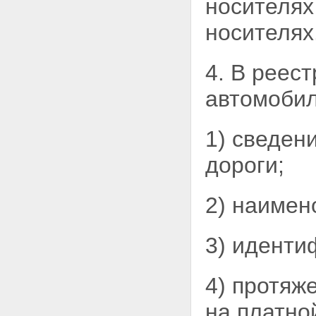
носителях
дорожной деятельности
Статья 16. Проектирование,
носителях
строительство, реконструкция,
капитальный ремонт
автомобильных дорог
Статья 17. Содержание
4. В реес
автомобильных дорог
Статья 18. Ремонт
автомоби
автомобильных дорог
Статья 19. Прокладка,
переустройство, перенос
1) сведен
инженерных коммуникаций, их
эксплуатация в границах полос
дороги;
отвода и придорожных полос
автомобильных дорог
Статья 20. Строительство,
2) наимен
реконструкция, капитальный
ремонт пересечения
автомобильной дороги с
3) иденти
другими автомобильными
дорогами и примыкания
автомобильной дороги к другой
4) протяж
автомобильной дороге
Статья 21. Пересечение
на платно
автомобильных дорог