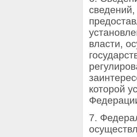
имеющих разрешенную
сведений,
максимальную массу свыше 12
тонн, по автомобильным
предостав
дорогам общего пользования
федерального значения
установле
Глава 6. Финансирование
дорожной деятельности
Статья 32. Финансовое
власти, о
обеспечение расходных
обязательств Российской
государст
Федерации по осуществлению
дорожной деятельности в
регулиров
отношении автомобильных
дорог федерального значения
заинтерес
Статья 32.1. Участие органов
государственной власти
которой у
субъектов Российской
Федерации в осуществлении
Федераци
дорожной деятельности в
отношении автомобильных
дорог федерального значения
7. Федера
Статья 33. Финансовое
обеспечение расходных
осуществл
обязательств субъектов
Российской Федерации по