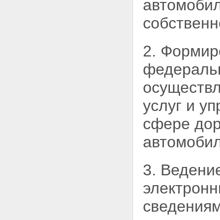
автомобил
осуществления дорожной
деятельности
собственн
Статья 12. Полномочия органов
государственной власти
субъектов Российской
2. Формир
Федерации в области
использования автомобильных
федерал
дорог и осуществления
дорожной деятельности
осуществл
Статья 13. Полномочия органов
местного самоуправления в
услуг и у
области использования
автомобильных дорог и
сфере дор
осуществления дорожной
деятельности
автомобил
Статья 13.1. Государственный
надзор, муниципальный
контроль за обеспечением
3. Ведени
сохранности автомобильных
дорог
электронн
Глава 3. Дорожная деятельность
Статья 14. Планирование
сведениям
дорожной деятельности
Статья 15. Осуществление