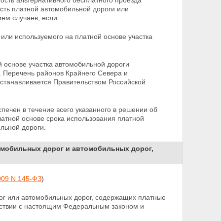
ость альтернативного бесплатного проезда
ость платной автомобильной дороги или
ем случаев, если:
или используемого на платной основе участка
й основе участка автомобильной дороги
х. Перечень
районов Крайнего Севера и
устанавливается Правительством Российской
печен в течение всего указанного в решении об
латной основе срока использования платной
льной дороги.
томобильных дорог и автомобильных дорог,
009 N 145-ФЗ
)
рог или автомобильных дорог, содержащих платные
тствии с настоящим Федеральным законом и