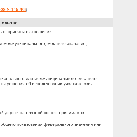
009 N 145-ФЗ
)
й основе
ыть приняты в отношении:
и межмуниципального, местного значения;
егионального или межмуниципального, местного
яты
решения об использовании участков таких
ой дороги на платной основе принимается:
 общего пользования федерального значения или