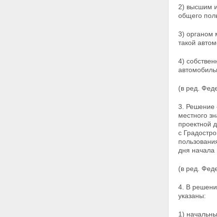
2) высшим 
осуществления дорожной
общего пол
деятельности
Статья 12. Полномочия органов
3) органом
государственной власти
такой автом
субъектов Российской
Федерации в области
использования автомобильных
4) собствен
дорог и осуществления
автомобиль
дорожной деятельности
Статья 13. Полномочия органов
(в ред. Фед
местного самоуправления в
области использования
3. Решение
автомобильных дорог и
местного зн
осуществления дорожной
проектной д
деятельности
с Градостр
Статья 13.1. Государственный
пользования
надзор, муниципальный
дня начала 
контроль за обеспечением
сохранности автомобильных
(в ред. Фед
дорог
Глава 3. Дорожная деятельность
4. В решени
Статья 14. Планирование
указаны:
дорожной деятельности
Статья 15. Осуществление
1) начальны