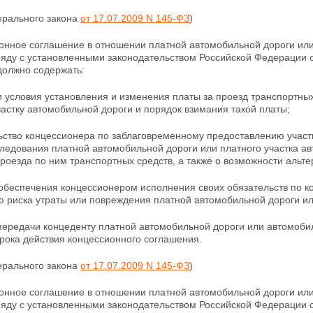
ерального закона
от 17.07.2009 N 145-ФЗ
)
ионное соглашение в отношении платной автомобильной дороги ил
аряду с установленными законодательством Российской Федерации
должно содержать:
и условия установления и изменения платы за проезд транспортны
астку автомобильной дороги и порядок взимания такой платы;
льство концессионера по заблаговременному предоставлению учас
следования платной автомобильной дороги или платного участка ав
роезда по ним транспортных средств, а также о возможности альте
 обеспечения концессионером исполнения своих обязательств по к
ю риска утраты или повреждения платной
автомобильной дороги ил
передачи концеденту платной автомобильной дороги или автомоби
рока действия концессионного соглашения.
ерального закона
от 17.07.2009 N 145-ФЗ
)
ионное соглашение в отношении платной автомобильной дороги ил
аряду с установленными законодательством Российской Федерации 