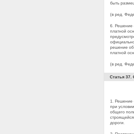
железнодорожными путями
быть разме
Статья 22. Обеспечение
автомобильных дорог
(в ред. Фед
объектами дорожного сервиса
Статья 23. Мобилизационная
6. Решение 
подготовка автомобильных
платной осн
дорог
предусмотр
Глава 4. Особенности
официально
использования земельных
решение об
участков, предназначенных для
платной ос
размещения автомобильных
дорог
(в ред. Фед
Статья 24. Предоставление
земельных участков,
находящихся в
Статья 37.
государственной или
муниципальной собственности,
для размещения
автомобильных дорог
1. Решение 
Статья 25. Полоса отвода
при услови
автомобильной дороги
общего поль
Статья 26. Придорожные
строящейся
полосы автомобильных дорог
дороги.
Глава 5. Использование
автомобильных дорог