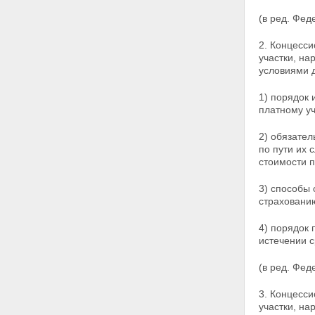
имеющих разрешенную
максимальную массу свыше 12
(в ред. Фед
тонн, по автомобильным
дорогам общего пользования
2. Концесс
федерального значения
участки, н
Глава 6. Финансирование
условиями 
дорожной деятельности
Статья 32. Финансовое
1) порядок 
обеспечение расходных
платному уч
обязательств Российской
Федерации по осуществлению
2) обязате
дорожной деятельности в
по пути их 
отношении автомобильных
стоимости п
дорог федерального значения
Статья 32.1. Участие органов
3) способы
государственной власти
страховани
субъектов Российской
Федерации в осуществлении
4) порядок 
дорожной деятельности в
истечении с
отношении автомобильных
дорог федерального значения
(в ред. Фед
Статья 33. Финансовое
обеспечение расходных
3. Концесс
обязательств субъектов
участки, н
Российской Федерации по