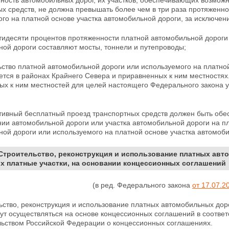
ность автомобильных дорог, их участков, обеспечивающих возможн
х средств, не должна превышать более чем в три раза протяженн
го на платной основе участка автомобильной дороги, за исключени
тидесяти процентов протяженности платной автомобильной дороги 
ной дороги составляют мосты, тоннели и путепроводы;
ьство платной автомобильной дороги или используемого на платно
ется в районах Крайнего Севера и приравненных к ним местностя
ых к ним местностей для целей настоящего Федерального закона 
тивный бесплатный проезд транспортных средств должен быть обес
ии автомобильной дороги или участка автомобильной дороги на п
ой дороги или используемого на платной основе участка автомоби
 Строительство, реконструкция и использование платных ав
 платные участки, на основании концессионных соглашений
(в ред. Федерального закона
от 17.07.2
ьство, реконструкция и использование платных автомобильных до
гут осуществляться на основе концессионных
соглашений в соотве
льством Российской Федерации о концессионных соглашениях.