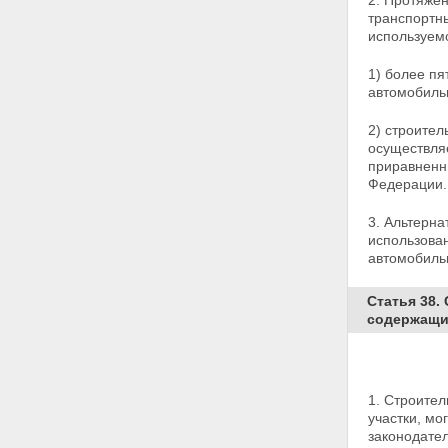
2. Протяжен
Статья 27. Общие требования к
транспортны
использованию автомобильных
используемо
дорог
Статья 28. Права
1) более пя
пользователей
автомобиль
автомобильными дорогами
Статья 29. Обязанности
2) строител
пользователей
осуществля
автомобильными дорогами и
приравненн
иных лиц, осуществляющих
Федерации.
использование автомобильных
дорог
Статья 30. Временные
3. Альтерна
ограничение или прекращение
использован
движения транспортных
автомобильн
средств по автомобильным
дорогам
Статья 38.
Статья 31. Движение по
содержащих
автомобильным дорогам
транспортных средств,
осуществляющих перевозки
опасных, тяжеловесных и (или)
1. Строител
крупногабаритных грузов
участки, мо
Статья 31.1. Движение
законодате
транспортных средств,