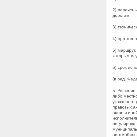
дорожной деятельности
Статья 16. Проектирование,
2) перечен
строительство, реконструкция,
дорогам;
капитальный ремонт
автомобильных дорог
3) техничес
Статья 17. Содержание
автомобильных дорог
4) протяжен
Статья 18. Ремонт
автомобильных дорог
Статья 19. Прокладка,
5) маршрут,
переустройство, перенос
которым ос
инженерных коммуникаций, их
эксплуатация в границах полос
6) срок исп
отвода и придорожных полос
автомобильных дорог
(в ред. Фед
Статья 20. Строительство,
реконструкция, капитальный
5. Решение
ремонт пересечения
либо
местно
автомобильной дороги с
указанного
другими автомобильными
правовых а
дорогами и примыкания
актов и ин
автомобильной дороги к другой
исполнител
автомобильной дороге
регулирова
Статья 21. Пересечение
муниципаль
автомобильных дорог
автомобильн