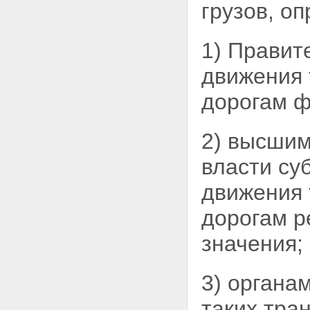
грузов, о
Статья 63. Вступление в силу
настоящего Федерального
закона
1) Правит
движения
дорогам ф
2) высшим
власти су
движения 
дорогам р
значения;
3) органа
таких тра