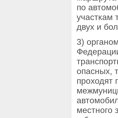
определения арендной платы
по автомо
за указанные земельные
участки
участкам 
Статья 40. Использование
платной автомобильной дороги
двух и бо
или платного участка
автомобильной дороги
Статья 41. Право льготного
3) органо
проезда или проезда без
взимания платы по платным
Федерац
автомобильным дорогам и
платным участкам
транспорт
автомобильных дорог
Статья 42. Прекращение и
опасных, 
приостановление
использования платной
проходят 
автомобильной дороги,
платного участка
межмуници
автомобильной дороги
Глава 8. Особенности
автомобил
осуществления дорожной
деятельности в субъектах
местного 
Российской Федерации - городах
федерального значения Москве
и Санкт-Петербурге