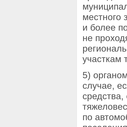
муниципал
деятельности в Российской
Федерации
местного 
Глава 10. Ответственность за
нарушение законодательства
и более п
Российской Федерации об
автомобильных дорогах и о
не проход
дорожной деятельности
Статья 46. Ответственность за
нарушение законодательства
региональ
Российской Федерации об
автомобильных дорогах и о
участкам 
дорожной деятельности
Глава 11. Заключительные
положения
5) органо
Статья 47. О внесении
изменений в Федеральный
случае, е
закон "О безопасности
дорожного движения"
средства,
Статья 48. О внесении
изменения в Федеральный
тяжеловес
закон "О государственной
регистрации прав на
по автомо
недвижимое имущество и
сделок с ним"