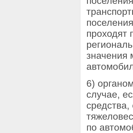
поселения
Статья 49. О внесении
изменений в Федеральный
транспорт
закон "О государственном
контроле за осуществлением
поселения
международных
автомобильных перевозок и об
проходят 
ответственности за нарушение
порядка их выполнения"
региональ
Статья 50. О внесении
изменений в Бюджетный кодекс
значения 
Российской Федерации
Статья 51. О внесении
автомобил
изменений в Федеральный
закон "Об общих принципах
организации законодательных
(представительных) и
6) органо
исполнительных органов
государственной власти
случае, е
субъектов Российской
Федерации"
средства,
Статья 52. О внесении
изменения в часть вторую
тяжеловес
Налогового кодекса Российской
Федерации
по автомо
Статья 53. О внесении