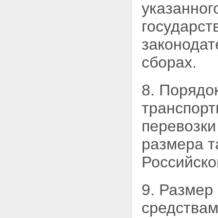
на поставки товаров,
указанног
выполнение работ, оказание
услуг для государственных и
государст
муниципальных нужд"
Статья 59. О внесении
законодат
изменения в Федеральный
закон "О внесении изменений в
сборах.
Федеральный закон "О
размещении заказов на
поставки товаров, выполнение
8. Порядо
работ, оказание услуг для
государственных и
транспор
муниципальных нужд" и
отдельные законодательные
перевозки
акты Российской Федерации"
Статья 60. О признании
размера т
утратившими силу и об
исключении отдельных
Российско
положений законодательных
актов Российской Федерации
Статья 61. Действие
9. Размер
настоящего Федерального
закона во времени
средствам
Статья 62. Переходные
положения