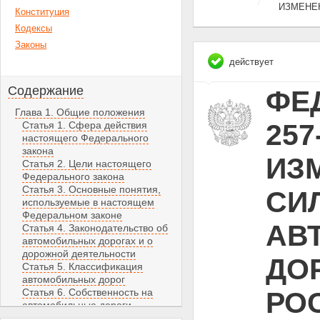
ИЗМЕНЕ
Конституция
Кодексы
Законы
действует
Содержание
ФЕД
Глава 1. Общие положения
257
Статья 1. Сфера действия
настоящего Федерального
закона
ИЗ
Статья 2. Цели настоящего
Федерального закона
Статья 3. Основные понятия,
СИЛ
используемые в настоящем
Федеральном законе
АВ
Статья 4. Законодательство об
автомобильных дорогах и о
дорожной деятельности
ДО
Статья 5. Классификация
автомобильных дорог
Статья 6. Собственность на
РО
автомобильные дороги
Статья 7. Автомобильные