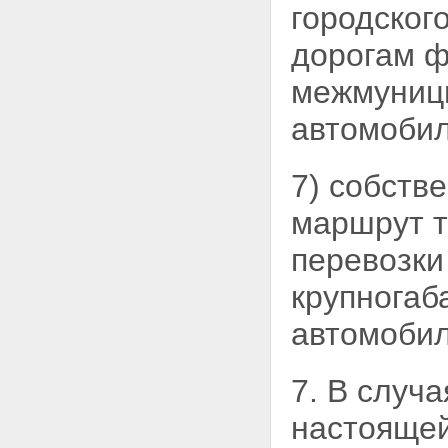
изменений в Земельный кодекс
городског
Российской Федерации
Статья 54. О внесении
дорогам ф
изменений в Федеральный
закон "О введении в действие
межмуниц
Земельного кодекса Российской
Федерации"
автомобил
Статья 55. О внесении
изменений в Кодекс Российской
Федерации об
7) собств
административных
правонарушениях
маршрут т
Статья 56. О внесении
изменений в Федеральный
перевозки
закон "Об общих принципах
организации местного
крупногаб
самоуправления в Российской
Федерации"
автомобил
Статья 57. О внесении
изменений в
Градостроительный кодекс
Российской Федерации
7. В случа
Статья 58. О внесении
изменений в Федеральный
настоящей
закон "О размещении заказов