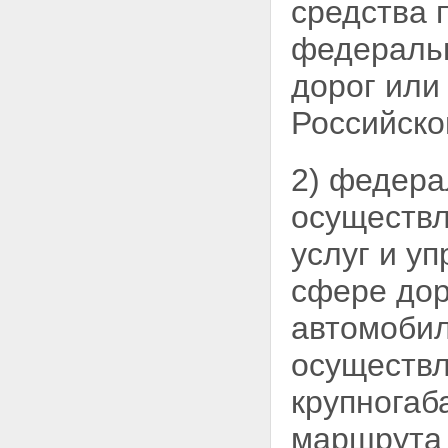
средства 
Статья 37. Обеспечение
альтернативного бесплатного
федеральн
проезда транспортных средств
Статья 38. Строительство,
дорог или
реконструкция и использование
платных автомобильных дорог
Российско
и автомобильных дорог,
содержащих платные участки,
на основании концессионных
2) федера
соглашений
Статья 39. Особенности
осуществл
предоставления земельных
участков, используемых для
услуг и у
размещения платной
автомобильной дороги общего
пользования федерального
сфере дор
либо регионального или
межмуниципального значения
автомобил
или автомобильной дороги
федерального либо
осуществл
регионального или
межмуниципального значения,
крупногаб
содержащей платные участки,
на основании концессионных
маршрута
соглашений, и порядок