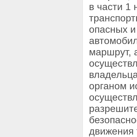
железнодорожными путями
в части 1
Статья 22. Обеспечение
автомобильных дорог
транспорт
объектами дорожного сервиса
Статья 23. Мобилизационная
опасных и
подготовка автомобильных
дорог
автомобил
Глава 4. Особенности
использования земельных
маршрут, 
участков, предназначенных для
размещения автомобильных
осуществ
дорог
Статья 24. Предоставление
владельца
земельных участков,
находящихся в
органом и
государственной или
муниципальной собственности,
осуществл
для размещения
автомобильных дорог
Статья 25. Полоса отвода
разрешите
автомобильной дороги
Статья 26. Придорожные
безопасно
полосы автомобильных дорог
Глава 5. Использование
движения 
автомобильных дорог