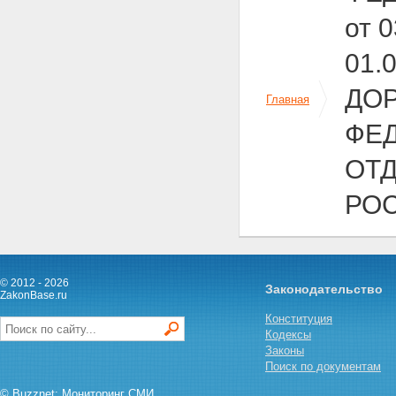
от 
01.
ДО
Главная
ФЕД
ОТ
РО
© 2012 - 2026
Законодательство
ZakonBase.ru
Конституция
Кодексы
Законы
Поиск по документам
© Buzznet: Мониторинг СМИ