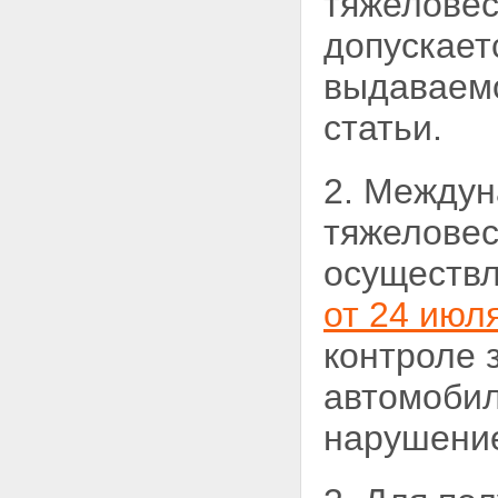
тяжеловес
осуществления дорожной
допускает
деятельности
Статья 12. Полномочия органов
выдаваемо
государственной власти
субъектов Российской
статьи.
Федерации в области
использования автомобильных
дорог и осуществления
дорожной деятельности
2. Междун
Статья 13. Полномочия органов
местного самоуправления в
тяжеловес
области использования
автомобильных дорог и
осуществл
осуществления дорожной
деятельности
от 24 июл
Статья 13.1. Государственный
надзор, муниципальный
контроле 
контроль за обеспечением
сохранности автомобильных
автомобил
дорог
Глава 3. Дорожная деятельность
нарушение
Статья 14. Планирование
дорожной деятельности
Статья 15. Осуществление