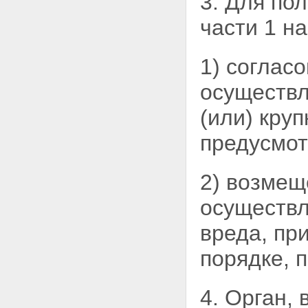
3. Для по
дорожной деятельности
Статья 16. Проектирование,
части 1 н
строительство, реконструкция,
капитальный ремонт
автомобильных дорог
1) соглас
Статья 17. Содержание
автомобильных дорог
осуществл
Статья 18. Ремонт
автомобильных дорог
(или) круп
Статья 19. Прокладка,
переустройство, перенос
предусмот
инженерных коммуникаций, их
эксплуатация в границах полос
отвода и придорожных полос
автомобильных дорог
2) возмещ
Статья 20. Строительство,
реконструкция, капитальный
осуществл
ремонт пересечения
автомобильной дороги с
вреда, пр
другими автомобильными
дорогами и примыкания
порядке, 
автомобильной дороги к другой
автомобильной дороге
Статья 21. Пересечение
4. Орган,
автомобильных дорог