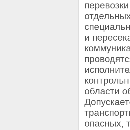
Статья 27. Общие требования к
перевозки
использованию автомобильных
дорог
отдельных
Статья 28. Права
пользователей
специальн
автомобильными дорогами
Статья 29. Обязанности
и пересек
пользователей
автомобильными дорогами и
коммуника
иных лиц, осуществляющих
использование автомобильных
проводятс
дорог
Статья 30. Временные
исполните
ограничение или прекращение
движения транспортных
контроль
средств по автомобильным
дорогам
области о
Статья 31. Движение по
автомобильным дорогам
Допускает
транспортных средств,
осуществляющих перевозки
транспорт
опасных, тяжеловесных и (или)
крупногабаритных грузов
опасных, 
Статья 31.1. Движение
транспортных средств,