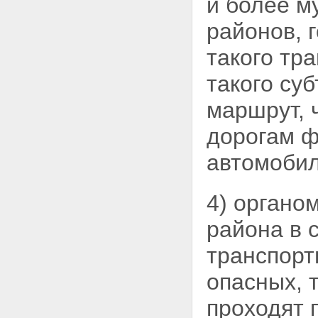
и более м
Статья 43. Особенности
осуществления дорожной
районов, г
деятельности в субъектах
Российской Федерации -
такого тр
городах федерального
значения Москве и Санкт-
такого су
Петербурге
Глава 9. Международное
маршрут, 
сотрудничество Российской
Федерации в области
дорогам ф
использования автомобильных
дорог и осуществления
автомобил
дорожной деятельности
Статья 44. Международное
сотрудничество Российской
4) органо
Федерации в области
использования автомобильных
района в 
дорог и осуществления
дорожной деятельности
транспорт
Статья 45. Участие
иностранных юридических лиц,
опасных, 
иностранных граждан, лиц без
гражданства в использовании
проходят 
автомобильных дорог или
осуществлении дорожной