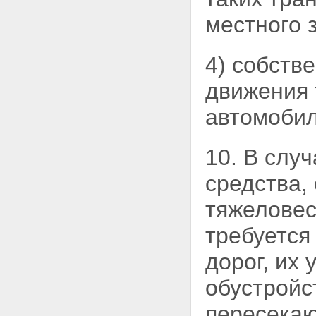
местного 
4) собств
движения
автомоби
10. В слу
средства,
тяжеловес
требуется
дорог, их
обустройс
пересекаю