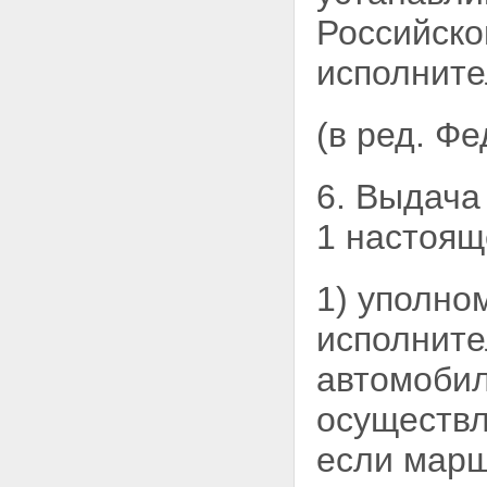
осуществлению дорожной
Российск
деятельности в отношении
автомобильных дорог
исполните
регионального или
межмуниципального значения
Статья 34. Финансовое
(в ред. Ф
обеспечение расходных
обязательств муниципальных
образований по
осуществлению дорожной
6. Выдача
деятельности в отношении
автомобильных дорог местного
1 настоящ
значения
Статья 35. Финансирование
затрат, связанных с
1) уполн
осуществлением дорожной
деятельности в отношении
исполните
частных автомобильных дорог
Глава 7. Использование платных
автомобил
автомобильных дорог и
автомобильных дорог,
осуществл
содержащих платные участки
Статья 36. Решение об
если марш
использовании автомобильной
дороги на платной основе