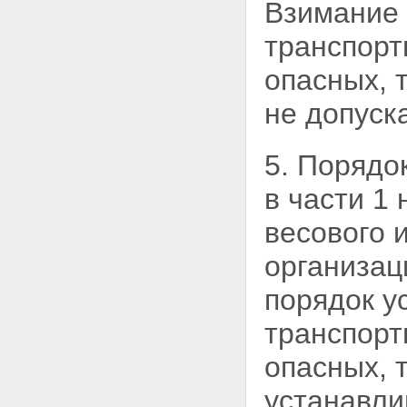
Взимание 
имеющих разрешенную
максимальную массу свыше 12
транспорт
тонн, по автомобильным
дорогам общего пользования
опасных, 
федерального значения
Глава 6. Финансирование
дорожной деятельности
не допуск
Статья 32. Финансовое
обеспечение расходных
обязательств Российской
5. Порядо
Федерации по осуществлению
дорожной деятельности в
в части 1
отношении автомобильных
дорог федерального значения
весового 
Статья 32.1. Участие органов
государственной власти
организац
субъектов Российской
Федерации в осуществлении
порядок у
дорожной деятельности в
отношении автомобильных
транспорт
дорог федерального значения
Статья 33. Финансовое
опасных, 
обеспечение расходных
обязательств субъектов
устанавл
Российской Федерации по