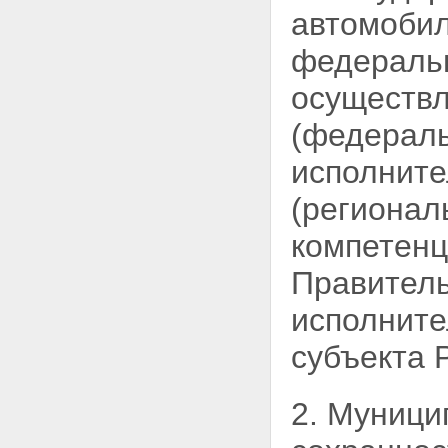
автомобил
осуществления дорожной
деятельности
федеральн
Статья 12. Полномочия органов
государственной власти
осуществл
субъектов Российской
Федерации в области
использования автомобильных
(федераль
дорог и осуществления
дорожной деятельности
исполните
Статья 13. Полномочия органов
местного самоуправления в
(регионал
области использования
автомобильных дорог и
компетенц
осуществления дорожной
деятельности
Правитель
Статья 13.1. Государственный
надзор, муниципальный
исполните
контроль за обеспечением
сохранности автомобильных
субъекта 
дорог
Глава 3. Дорожная деятельность
Статья 14. Планирование
2. Муници
дорожной деятельности
Статья 15. Осуществление