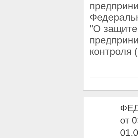
железнодорожными путями
предприни
Статья 22. Обеспечение
автомобильных дорог
Федераль
объектами дорожного сервиса
Статья 23. Мобилизационная
"О защите
подготовка автомобильных
дорог
предприн
Глава 4. Особенности
использования земельных
контроля 
участков, предназначенных для
размещения автомобильных
дорог
Статья 24. Предоставление
земельных участков,
находящихся в
государственной или
муниципальной собственности,
для размещения
автомобильных дорог
ФЕД
Статья 25. Полоса отвода
автомобильной дороги
Статья 26. Придорожные
от 
полосы автомобильных дорог
Глава 5. Использование
01.
автомобильных дорог