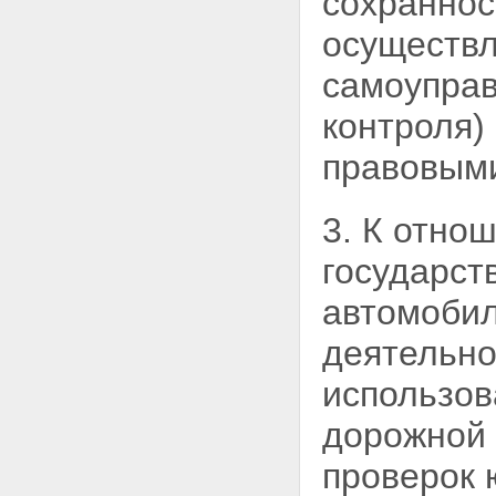
сохраннос
дорожной деятельности
Статья 16. Проектирование,
осуществл
строительство, реконструкция,
капитальный ремонт
самоуправ
автомобильных дорог
Статья 17. Содержание
контроля)
автомобильных дорог
Статья 18. Ремонт
правовыми
автомобильных дорог
Статья 19. Прокладка,
переустройство, перенос
3. К отно
инженерных коммуникаций, их
эксплуатация в границах полос
отвода и придорожных полос
государст
автомобильных дорог
Статья 20. Строительство,
автомобил
реконструкция, капитальный
ремонт пересечения
деятельно
автомобильной дороги с
другими автомобильными
использов
дорогами и примыкания
автомобильной дороги к другой
дорожной 
автомобильной дороге
Статья 21. Пересечение
проверок 
автомобильных дорог