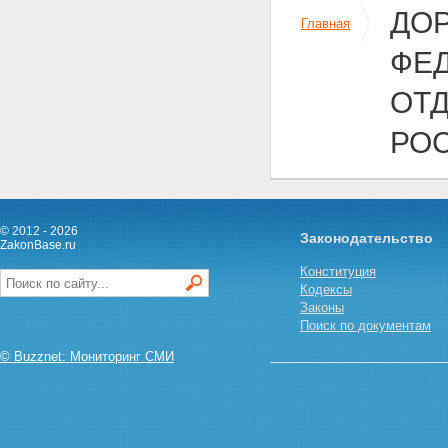
Статья 27. Общие требования к
ДО
использованию автомобильных
Главная
дорог
ФЕД
Статья 28. Права
пользователей
ОТ
автомобильными дорогами
Статья 29. Обязанности
пользователей
РО
автомобильными дорогами и
иных лиц, осуществляющих
использование автомобильных
дорог
Статья 30. Временные
© 2012 - 2026
Законодательство
ограничение или прекращение
ZakonBase.ru
движения транспортных
Конституция
средств по автомобильным
Кодексы
дорогам
Законы
Статья 31. Движение по
Поиск по документам
автомобильным дорогам
транспортных средств,
© Buzznet: Мониторинг СМИ
осуществляющих перевозки
опасных, тяжеловесных и (или)
крупногабаритных грузов
Статья 31.1. Движение
транспортных средств,