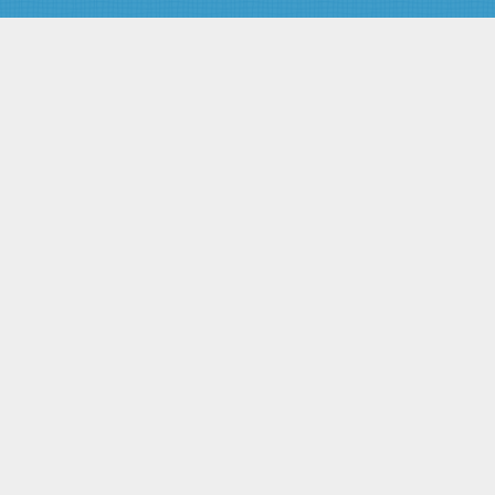
имеющих разрешенную
максимальную массу свыше 12
тонн, по автомобильным
дорогам общего пользования
федерального значения
Глава 6. Финансирование
дорожной деятельности
Статья 32. Финансовое
обеспечение расходных
обязательств Российской
Федерации по осуществлению
дорожной деятельности в
отношении автомобильных
дорог федерального значения
Статья 32.1. Участие органов
государственной власти
субъектов Российской
Федерации в осуществлении
дорожной деятельности в
отношении автомобильных
дорог федерального значения
Статья 33. Финансовое
обеспечение расходных
обязательств субъектов
Российской Федерации по