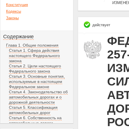
ИЗМЕНЕ
Конституция
Кодексы
Законы
действует
Содержание
ФЕД
Глава 1. Общие положения
257
Статья 1. Сфера действия
настоящего Федерального
закона
ИЗ
Статья 2. Цели настоящего
Федерального закона
Статья 3. Основные понятия,
СИЛ
используемые в настоящем
Федеральном законе
АВ
Статья 4. Законодательство об
автомобильных дорогах и о
дорожной деятельности
ДО
Статья 5. Классификация
автомобильных дорог
Статья 6. Собственность на
РО
автомобильные дороги
Статья 7. Автомобильные