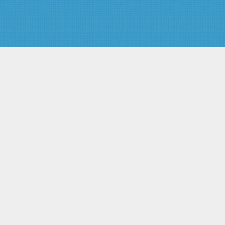
Статья 27. Общие требования к
использованию автомобильных
дорог
Статья 28. Права
пользователей
автомобильными дорогами
Статья 29. Обязанности
пользователей
автомобильными дорогами и
иных лиц, осуществляющих
использование автомобильных
дорог
Статья 30. Временные
ограничение или прекращение
движения транспортных
средств по автомобильным
дорогам
Статья 31. Движение по
автомобильным дорогам
транспортных средств,
осуществляющих перевозки
опасных, тяжеловесных и (или)
крупногабаритных грузов
Статья 31.1. Движение
транспортных средств,