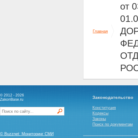
железнодорожными путями
от 
Статья 22. Обеспечение
автомобильных дорог
01.
объектами дорожного сервиса
Статья 23. Мобилизационная
ДО
подготовка автомобильных
Главная
дорог
Глава 4. Особенности
ФЕД
использования земельных
участков, предназначенных для
ОТ
размещения автомобильных
дорог
РО
Статья 24. Предоставление
земельных участков,
находящихся в
государственной или
муниципальной собственности,
для размещения
© 2012 - 2026
Законодательство
ZakonBase.ru
автомобильных дорог
Статья 25. Полоса отвода
Конституция
автомобильной дороги
Кодексы
Статья 26. Придорожные
Законы
полосы автомобильных дорог
Поиск по документам
Глава 5. Использование
© Buzznet: Мониторинг СМИ
автомобильных дорог