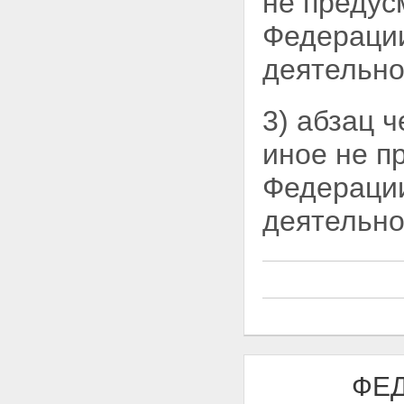
не предус
дорожной деятельности
Статья 16. Проектирование,
Федераци
строительство, реконструкция,
капитальный ремонт
деятельно
автомобильных дорог
Статья 17. Содержание
автомобильных дорог
3) абзац 
Статья 18. Ремонт
автомобильных дорог
иное не п
Статья 19. Прокладка,
переустройство, перенос
Федерации
инженерных коммуникаций, их
эксплуатация в границах полос
отвода и придорожных полос
деятельно
автомобильных дорог
Статья 20. Строительство,
реконструкция, капитальный
ремонт пересечения
автомобильной дороги с
другими автомобильными
дорогами и примыкания
автомобильной дороги к другой
автомобильной дороге
Статья 21. Пересечение
ФЕД
автомобильных дорог