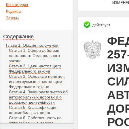
ИЗМЕНЕ
Конституция
Кодексы
Законы
действует
Содержание
ФЕД
Глава 1. Общие положения
257
Статья 1. Сфера действия
настоящего Федерального
закона
ИЗ
Статья 2. Цели настоящего
Федерального закона
Статья 3. Основные понятия,
СИЛ
используемые в настоящем
Федеральном законе
АВ
Статья 4. Законодательство об
автомобильных дорогах и о
дорожной деятельности
ДО
Статья 5. Классификация
автомобильных дорог
Статья 6. Собственность на
РО
автомобильные дороги
Статья 7. Автомобильные