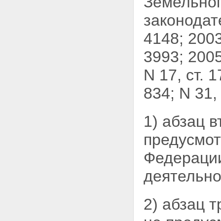
Земельног
осуществления дорожной
законодат
деятельности
Статья 12. Полномочия органов
4148; 2003,
государственной власти
субъектов Российской
3993; 2005,
Федерации в области
использования автомобильных
N 17, ст. 1
дорог и осуществления
дорожной деятельности
Статья 13. Полномочия органов
834; N 31
местного самоуправления в
области использования
автомобильных дорог и
1) абзац 
осуществления дорожной
деятельности
предусмот
Статья 13.1. Государственный
надзор, муниципальный
Федерации
контроль за обеспечением
сохранности автомобильных
деятельно
дорог
Глава 3. Дорожная деятельность
Статья 14. Планирование
2) абзац 
дорожной деятельности
Статья 15. Осуществление