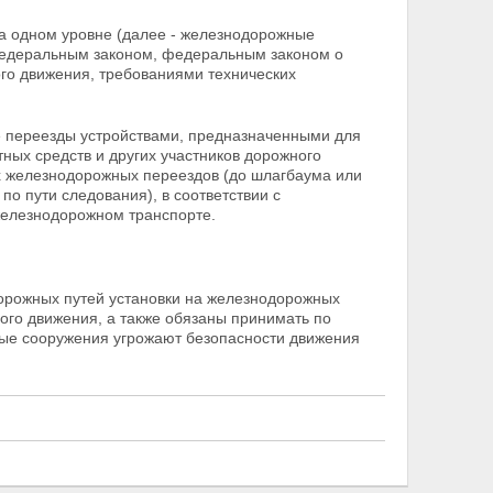
а одном уровне (далее - железнодорожные
 Федеральным законом, федеральным законом о
го движения, требованиями технических
.
 переезды устройствами, предназначенными для
ных средств и других участников дорожного
х
железнодорожных переездов (до шлагбаума или
по пути следования), в соответствии с
железнодорожном транспорте.
дорожных путей установки на железнодорожных
ого движения, а также обязаны принимать по
ые сооружения угрожают безопасности движения