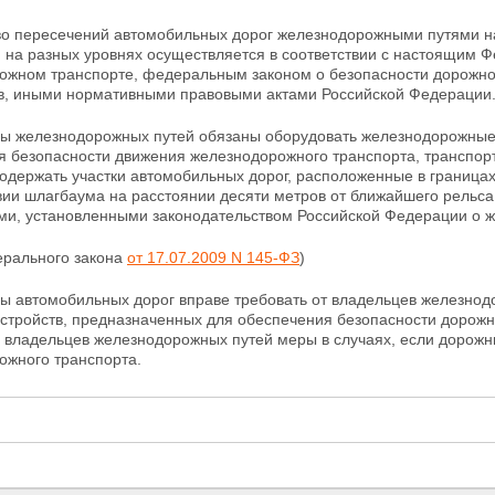
тво пересечений автомобильных дорог железнодорожными путями н
и на разных уровнях осуществляется в соответствии с настоящим
рожном
транспорте, федеральным законом о безопасности дорожно
в, иными нормативными правовыми актами Российской Федерации
цы железнодорожных путей обязаны оборудовать
железнодорожные
 безопасности движения железнодорожного транспорта, транспорт
содержать участки автомобильных дорог, расположенные в граница
вии шлагбаума на расстоянии десяти метров от ближайшего рельса 
ми, установленными законодательством Российской Федерации о 
ерального закона
от 17.07.2009 N 145-ФЗ
)
цы автомобильных дорог вправе требовать от владельцев железно
устройств, предназначенных для обеспечения безопасности
дорожн
 владельцев железнодорожных путей меры в случаях, если дорожн
ожного транспорта.