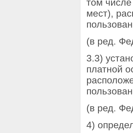
том числе
железнодорожными путями
Статья 22. Обеспечение
мест), ра
автомобильных дорог
объектами дорожного сервиса
пользован
Статья 23. Мобилизационная
подготовка автомобильных
дорог
Глава 4. Особенности
(в ред. Ф
использования земельных
участков, предназначенных для
размещения автомобильных
3.3) уста
дорог
Статья 24. Предоставление
платной о
земельных участков,
находящихся в
расположе
государственной или
муниципальной собственности,
пользован
для размещения
автомобильных дорог
Статья 25. Полоса отвода
(в ред. Ф
автомобильной дороги
Статья 26. Придорожные
полосы автомобильных дорог
4) опреде
Глава 5. Использование
автомобильных дорог