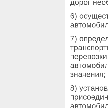
дорог нео
имеющих разрешенную
максимальную массу свыше 12
тонн, по автомобильным
6) осущес
дорогам общего пользования
федерального значения
автомобил
Глава 6. Финансирование
дорожной деятельности
Статья 32. Финансовое
7) опреде
обеспечение расходных
обязательств Российской
Федерации по осуществлению
транспор
дорожной деятельности в
отношении автомобильных
перевозки
дорог федерального значения
Статья 32.1. Участие органов
автомобил
государственной власти
субъектов Российской
значения;
Федерации в осуществлении
дорожной деятельности в
отношении автомобильных
8) устано
дорог федерального значения
Статья 33. Финансовое
присоеди
обеспечение расходных
обязательств субъектов
автомобил
Российской Федерации по