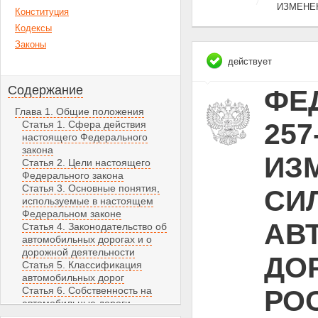
ИЗМЕНЕ
Конституция
Кодексы
Законы
действует
Содержание
ФЕД
Глава 1. Общие положения
257
Статья 1. Сфера действия
настоящего Федерального
закона
ИЗ
Статья 2. Цели настоящего
Федерального закона
Статья 3. Основные понятия,
СИЛ
используемые в настоящем
Федеральном законе
АВ
Статья 4. Законодательство об
автомобильных дорогах и о
дорожной деятельности
ДО
Статья 5. Классификация
автомобильных дорог
Статья 6. Собственность на
РО
автомобильные дороги
Статья 7. Автомобильные