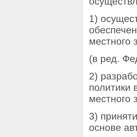
осуществл
осуществления дорожной
деятельности
1) осущес
Статья 12. Полномочия органов
государственной власти
обеспечен
субъектов Российской
Федерации в области
использования автомобильных
местного 
дорог и осуществления
дорожной деятельности
Статья 13. Полномочия органов
(в ред. Ф
местного самоуправления в
области использования
автомобильных дорог и
2) разраб
осуществления дорожной
деятельности
политики 
Статья 13.1. Государственный
надзор, муниципальный
местного 
контроль за обеспечением
сохранности автомобильных
дорог
3) принят
Глава 3. Дорожная деятельность
Статья 14. Планирование
основе ав
дорожной деятельности
Статья 15. Осуществление