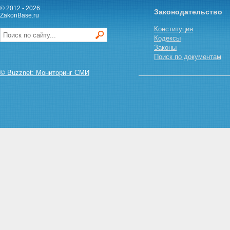
Статья 43. Особенности
© 2012 - 2026
Законодательство
ZakonBase.ru
осуществления дорожной
деятельности в субъектах
Конституция
Российской Федерации -
Кодексы
городах федерального
Законы
значения Москве и Санкт-
Поиск по документам
Петербурге
Глава 9. Международное
© Buzznet: Мониторинг СМИ
сотрудничество Российской
Федерации в области
использования автомобильных
дорог и осуществления
дорожной деятельности
Статья 44. Международное
сотрудничество Российской
Федерации в области
использования автомобильных
дорог и осуществления
дорожной деятельности
Статья 45. Участие
иностранных юридических лиц,
иностранных граждан, лиц без
гражданства в использовании
автомобильных дорог или
осуществлении дорожной