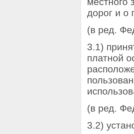
местного 
дорожной деятельности
Статья 16. Проектирование,
дорог и о
строительство, реконструкция,
капитальный ремонт
автомобильных дорог
(в ред. Ф
Статья 17. Содержание
автомобильных дорог
Статья 18. Ремонт
автомобильных дорог
3.1) прин
Статья 19. Прокладка,
переустройство, перенос
платной о
инженерных коммуникаций, их
эксплуатация в границах полос
расположе
отвода и придорожных полос
автомобильных дорог
пользован
Статья 20. Строительство,
реконструкция, капитальный
использов
ремонт пересечения
автомобильной дороги с
другими автомобильными
(в ред. Ф
дорогами и примыкания
автомобильной дороги к другой
автомобильной дороге
3.2) уста
Статья 21. Пересечение
автомобильных дорог