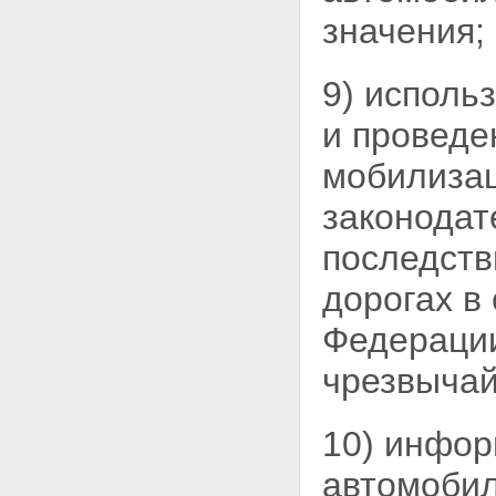
осуществлению дорожной
значения;
деятельности в отношении
автомобильных дорог
регионального или
9) исполь
межмуниципального значения
Статья 34. Финансовое
и проведе
обеспечение расходных
обязательств муниципальных
мобилиза
образований по
осуществлению дорожной
законодат
деятельности в отношении
автомобильных дорог местного
последств
значения
Статья 35. Финансирование
дорогах в
затрат, связанных с
осуществлением дорожной
деятельности в отношении
Федерации
частных автомобильных дорог
Глава 7. Использование платных
чрезвычай
автомобильных дорог и
автомобильных дорог,
содержащих платные участки
10) инфор
Статья 36. Решение об
использовании автомобильной
автомобил
дороги на платной основе