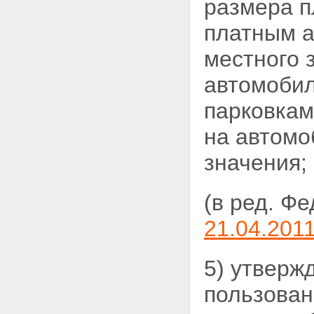
размера п
Статья 27. Общие требования к
использованию автомобильных
платным 
дорог
Статья 28. Права
местного 
пользователей
автомобильными дорогами
автомобил
Статья 29. Обязанности
пользователей
парковкам
автомобильными дорогами и
иных лиц, осуществляющих
использование автомобильных
на автомо
дорог
Статья 30. Временные
значения;
ограничение или прекращение
движения транспортных
средств по автомобильным
(в ред. Ф
дорогам
Статья 31. Движение по
21.04.201
автомобильным дорогам
транспортных средств,
осуществляющих перевозки
5) утверж
опасных, тяжеловесных и (или)
крупногабаритных грузов
пользован
Статья 31.1. Движение
транспортных средств,