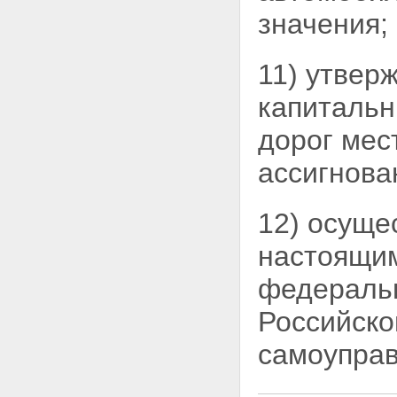
Статья 37. Обеспечение
значения;
альтернативного бесплатного
проезда транспортных средств
Статья 38. Строительство,
11) утвер
реконструкция и использование
платных автомобильных дорог
капитальн
и автомобильных дорог,
содержащих платные участки,
дорог мес
на основании концессионных
соглашений
ассигнова
Статья 39. Особенности
предоставления земельных
участков, используемых для
12) осуще
размещения платной
автомобильной дороги общего
настоящи
пользования федерального
либо регионального или
федераль
межмуниципального значения
или автомобильной дороги
федерального либо
Российско
регионального или
межмуниципального значения,
самоуправ
содержащей платные участки,
на основании концессионных
соглашений, и порядок