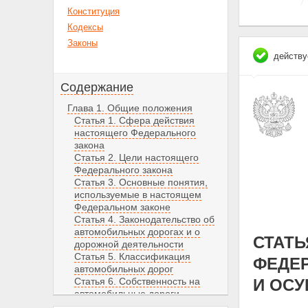
Конституция
Кодексы
Законы
действу
Содержание
Глава 1. Общие положения
Статья 1. Сфера действия
настоящего Федерального
закона
Статья 2. Цели настоящего
Федерального закона
Статья 3. Основные понятия,
используемые в настоящем
Федеральном законе
Статья 4. Законодательство об
автомобильных дорогах и о
СТАТЬ
дорожной деятельности
Статья 5. Классификация
ФЕДЕ
автомобильных дорог
Статья 6. Собственность на
И ОС
автомобильные дороги
Статья 7. Автомобильные