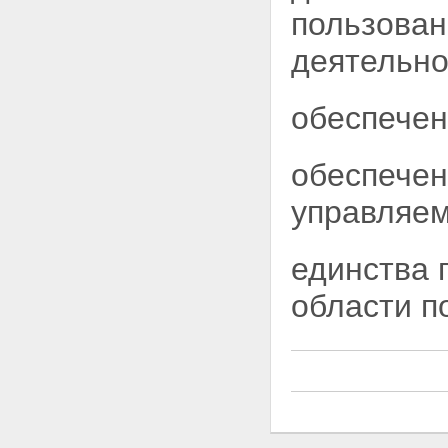
пользован
чрезвычайных ситуациях
Глава II. УСЛУГИ ПОЧТОВОЙ
деятельно
СВЯЗИ ОБЩЕГО ПОЛЬЗОВАНИЯ
Статья 14. Гарантии
доступности и качества услуг
почтовой связи общего
обеспечен
пользования
Статья 15. Тайна связи
Статья 16. Услуги почтовой
обеспечен
связи
Статья 17. Операторы почтовой
управляем
связи
Статья 18. Организации
почтовой связи общего
единства 
пользования
Статья 19. Права
области
п
пользователей услуг почтовой
связи
Статья 20. Обеспечение
сохранности почтовых
отправлений и денежных
средств
Статья 21. Особые условия
оказания услуг почтовой связи