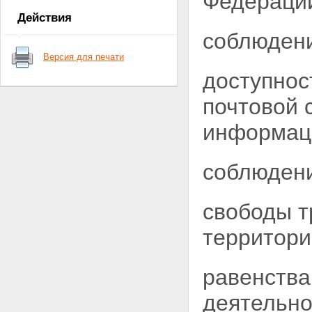
Федерац
Статья 7. Полномочия органов
Действия
государственной власти
соблюдени
субъектов Российской
Федерации в области почтовой
Версия для печати
связи
Статья 8. Предметы ведения
доступнос
органов местного
самоуправления в области
почтовой 
почтовой связи
Статья 9. Виды почтовой связи
информаци
в Российской Федерации
Статья 10. Регулирование
деятельности в области
соблюдени
почтовой связи и управление
данной деятельностью
Статья 11. Федеральный орган
свободы т
исполнительной власти,
осуществляющий управление
территори
деятельностью в области
почтовой связи
Статья 12. Единые нормы и
равенства
требования в области почтовой
связи общего пользования
деятельно
Статья 13. Управление сетью
почтовой связи при