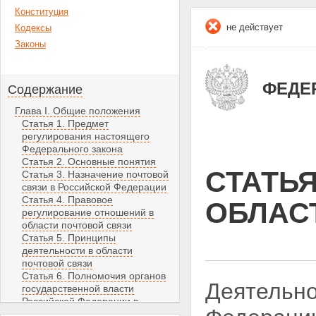
Конституция
не действует
Кодексы
Законы
ФЕДЕР
Содержание
Глава I. Общие положения
Статья 1. Предмет
регулирования настоящего
Федерального закона
Статья 2. Основные понятия
СТАТЬЯ
Статья 3. Назначение почтовой
связи в Российской Федерации
Статья 4. Правовое
ОБЛАС
регулирование отношений в
области почтовой связи
Статья 5. Принципы
деятельности в области
почтовой связи
Статья 6. Полномочия органов
Деятельно
государственной власти
Российской Федерации в
области почтовой связи