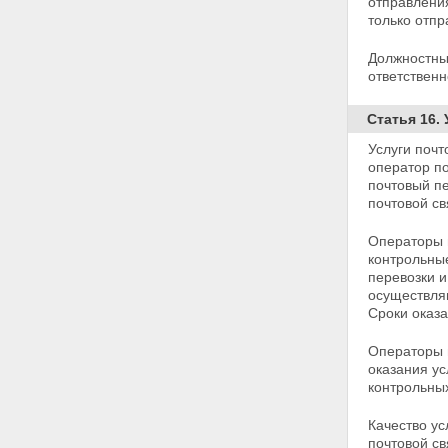
отправлени
чрезвычайных ситуациях
только отпр
Глава II. УСЛУГИ ПОЧТОВОЙ
СВЯЗИ ОБЩЕГО ПОЛЬЗОВАНИЯ
Должностны
Статья 14. Гарантии
ответственн
доступности и качества услуг
почтовой связи общего
Статья 16.
пользования
Статья 15. Тайна связи
Услуги почт
Статья 16. Услуги почтовой
оператор по
связи
почтовый п
Статья 17. Операторы почтовой
почтовой св
связи
Статья 18. Организации
Операторы 
почтовой связи общего
контрольны
пользования
перевозки и
Статья 19. Права
осуществля
пользователей услуг почтовой
Сроки оказа
связи
Статья 20. Обеспечение
Операторы 
сохранности почтовых
оказания ус
отправлений и денежных
контрольны
средств
Статья 21. Особые условия
Качество ус
оказания услуг почтовой связи
почтовой св