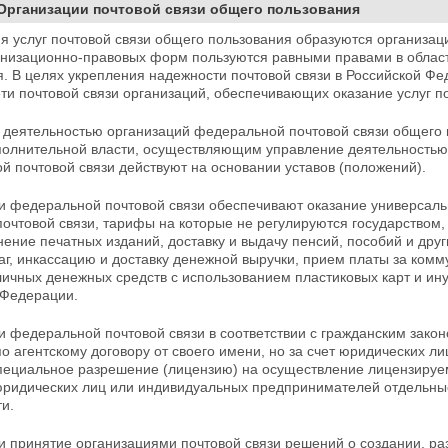
 Организации почтовой связи общего пользования
я услуг почтовой связи общего пользования образуются организац
анизационно-правовых форм пользуются равными правами в области
я. В целях
укрепления надежности почтовой связи в Российской Фе
ти почтовой связи организаций, обеспечивающих оказание услуг по
 деятельностью организаций федеральной почтовой связи общего
полнительной власти, осуществляющим управление деятельностью 
й почтовой связи
действуют на основании уставов (положений).
и федеральной почтовой связи обеспечивают оказание универсальн
почтовой связи, тарифы на которые не регулируются
государством,
ение печатных изданий, доставку и выдачу пенсий, пособий и дру
аг,
инкассацию и доставку денежной выручки, прием платы за комму
личных денежных средств с использованием пластиковых карт и ин
 Федерации.
и федеральной почтовой связи в соответствии с гражданским зако
о агентскому договору от своего имени, но за счет юридических 
пециальное разрешение
(лицензию) на осуществление лицензируем
юридических лиц или индивидуальных предпринимателей отдельны
и.
и принятие организациями почтовой связи решений о создании, ра