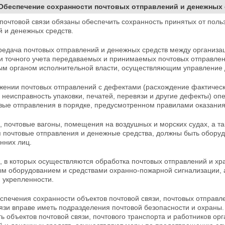
 Обеспечение сохранности почтовых отправлений и денежных
очтовой связи обязаны обеспечить сохранность принятых от польз
ий
и денежных средств.
редача почтовых отправлений и денежных средств между организа
и точного учета передаваемых и принимаемых почтовых отправле
м органом исполнительной власти, осуществляющим управление де
жении почтовых отправлений с дефектами (расхождение фактическ
 неисправность упаковки, печатей, перевязи и другие дефекты) оп
овые отправления в порядке, предусмотренном правилами оказани
 почтовые вагоны, помещения на воздушных и морских судах, а та
я почтовые отправления и денежные средства, должны быть обор
нних лиц.
 в которых осуществляются обработка почтовых отправлений и х
м оборудованием и средствами охранно-пожарной
сигнализации, 
 укрепленности.
еспечения сохранности объектов почтовой связи, почтовых отправ
вязи вправе иметь подразделения почтовой безопасности и охраны
ь объектов почтовой связи, почтового транспорта и работников орг