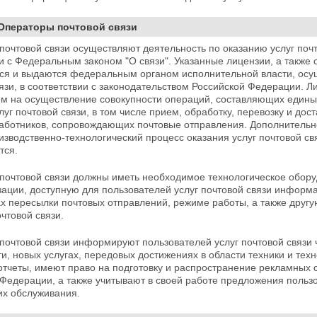
 Операторы почтовой связи
очтовой связи осуществляют деятельность по оказанию услуг почт
и с Федеральным законом "О связи". Указанные лицензии, а также 
я и выдаются федеральным органом исполнительной власти, осу
язи, в соответствии с
законодательством Российской Федерации. Ли
м на осуществление совокупности операций, составляющих едины
луг почтовой связи, в том числе прием, обработку, перевозку и дос
работников, сопровождающих почтовые отправления. Дополнитель
изводственно-технологический процесс оказания услуг почтовой св
тся.
почтовой связи должны иметь необходимое
технологическое обору
ации, доступную для пользователей услуг почтовой связи информа
ах пересылки почтовых отправлений, режиме работы, а также
другу
очтовой связи.
почтовой связи информируют пользователей услуг почтовой связи 
и, новых услугах, передовых достижениях в области техники и техн
отчеты, имеют право на подготовку и распространение рекламных
Федерации, а также учитывают в своей работе предложения пользо
их обслуживания.