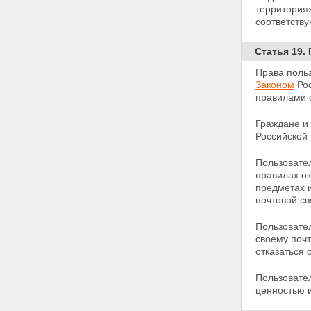
Статья 34. Ответственность
территория
операторов почтовой связи
соответств
Статья 35. Ответственность
пользователей услуг почтовой
Статья 19.
связи
Статья 36. Ответственность за
Права поль
подделку, использование или
Законом
Ро
выпуск поддельных
правилами 
государственных знаков
почтовой оплаты и именных
Граждане и
вещей
Российской
Статья 37. Порядок
предъявления претензий
Пользовате
Статья 38. Порядок
правилах ок
возмещения вреда
предметах и
Глава VI. ОСОБЕННОСТИ
почтовой св
ДЕЯТЕЛЬНОСТИ В ОБЛАСТИ
ПОЧТОВОЙ СВЯЗИ
Пользовател
Статья 39. Использование
своему почт
языков в деятельности
отказаться 
организаций почтовой связи
Статья 40. Учетно-отчетное
Пользовате
время
ценностью и
Статья 41. Международное
сотрудничество