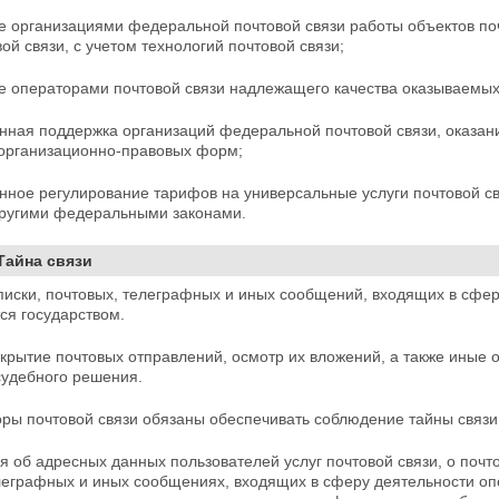
е организациями федеральной почтовой связи работы объектов поч
вой связи, с учетом технологий почтовой связи;
 операторами почтовой связи надлежащего качества оказываемых 
нная поддержка организаций федеральной почтовой связи, оказани
организационно-правовых форм;
енное регулирование тарифов на универсальные услуги почтовой с
другими федеральными законами.
 Тайна связи
иски, почтовых, телеграфных и иных сообщений, входящих в сфер
ся государством.
крытие почтовых отправлений, осмотр их вложений, а
также иные 
судебного решения.
оры почтовой связи обязаны обеспечивать соблюдение тайны связи
 об адресных данных пользователей услуг почтовой
связи, о поч
леграфных и иных сообщениях, входящих в сферу деятельности опе