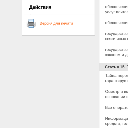
Статья 7. Полномочия органов
обеспечени
Действия
государственной власти
услуг почто
субъектов Российской
Федерации в области почтовой
обеспечение
Версия для печати
связи
Статья 8. Предметы ведения
государстве
органов местного
связи
иных 
самоуправления в области
почтовой связи
государств
Статья 9. Виды почтовой связи
законом и 
в Российской Федерации
Статья 10. Регулирование
деятельности в области
Статья 15.
почтовой связи и управление
Тайна переп
данной деятельностью
гарантирует
Статья 11. Федеральный орган
исполнительной власти,
Осмотр и вс
осуществляющий управление
основании 
деятельностью в области
почтовой связи
Статья 12. Единые нормы и
Все операт
требования в области почтовой
связи общего пользования
Информация
Статья 13. Управление сетью
средств, те
почтовой связи при