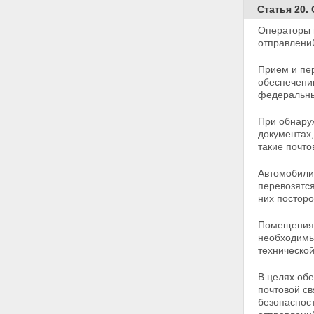
Глава VII. ЗАКЛЮЧИТЕЛЬНЫЕ
Статья 20.
ПОЛОЖЕНИЯ
Статья 42. Приведение
Операторы п
законодательных актов в
отправлен
соответствие с настоящим
Федеральным законом
Прием и пе
Статья 43. Вступление в силу
обеспечени
настоящего Федерального
федеральны
закона
При обнару
документах,
такие почт
Автомобили,
перевозятс
них посторо
Помещения,
необходимы
технической
В целях об
почтовой с
безопасност