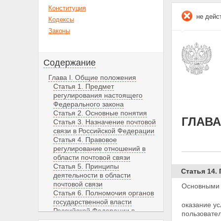
Конституция
не дейс
Кодексы
Законы
Содержание
Глава I. Общие положения
Статья 1. Предмет
регулирования настоящего
Федерального закона
Статья 2. Основные понятия
ГЛАВА
Статья 3. Назначение почтовой
связи в Российской Федерации
Статья 4. Правовое
регулирование отношений в
области почтовой связи
Статья 5. Принципы
Статья 14.
деятельности в области
почтовой связи
Основными г
Статья 6. Полномочия органов
государственной власти
оказание ус
Российской Федерации в
пользовател
области почтовой связи