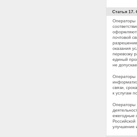
Статья 22. Ограничения в
пересылке по сети почтовой
связи предметов и веществ
Статья 17.
Глава III. ОСНОВЫ
Операторы п
ЭКОНОМИЧЕСКОЙ
соответстви
ДЕЯТЕЛЬНОСТИ В ОБЛАСТИ
оформляютс
ПОЧТОВОЙ СВЯЗИ
почтовой св
Статья 23. Развитие почтовой
разрешение
связи общего пользования
оказания ус
Статья 24. Право
перевозку 
собственности и другие вещные
единый
про
права на средства почтовой
не допускае
связи
Статья 25. Осуществление
Операторы 
сделок с имуществом
информатиз
организаций федеральной
связи, срок
почтовой связи
к услугам п
Статья 26. Государственная
поддержка организаций
Операторы 
почтовой связи
деятельност
Статья 27. Финансирование
ежегодные 
деятельности организаций
Российской 
федеральной почтовой связи
улучшение 
Статья 28. Инвестиционная
деятельность в области