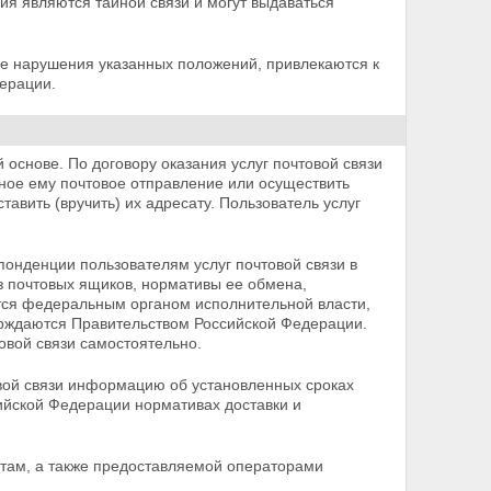
я являются тайной связи и могут выдаваться
ие нарушения указанных положений, привлекаются к
дерации.
 основе. По договору оказания услуг почтовой связи
нное ему почтовое отправление или осуществить
ставить
(вручить) их адресату. Пользователь услуг
онденции пользователям услуг почтовой связи в
з почтовых ящиков, нормативы ее обмена,
тся
федеральным органом исполнительной власти,
ерждаются Правительством Российской Федерации.
товой связи
самостоятельно.
овой связи информацию об установленных сроках
ийской Федерации нормативах доставки и
ртам, а также предоставляемой операторами