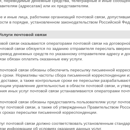
я, переводимые денежные средства, телеграфные и иные
сообщени
авителям (адресатам) или их представителям.
е и иные лица, работники организаций почтовой связи, допустивш
ости в порядке, установленном законодательством Российской Фе
 Услуги почтовой связи
овой связи оказываются операторами почтовой связи
на договорной
чтовой связи обязуется по заданию отправителя переслать ввере
еревод денежных средств по указанному отправителем адресу и до
язи обязан оплатить оказанные ему услуги.
почтовой связи обязаны обеспечить пересылку письменной корресп
е сроки. Нормативы частоты сбора письменной корреспонденции и
 доставки, а также контрольные сроки ее пересылки разрабатываю
ющим управление деятельностью в области почтовой связи, и утв
ния иных услуг почтовой связи устанавливаются операторами поч
почтовой связи обязаны предоставлять пользователям услуг почт
луг почтовой связи, а также об утвержденных Правительством
Росс
х сроках пересылки письменной корреспонденции.
луг почтовой связи должно соответствовать установленным станда
язи информации об условиях оказания данных услуг.