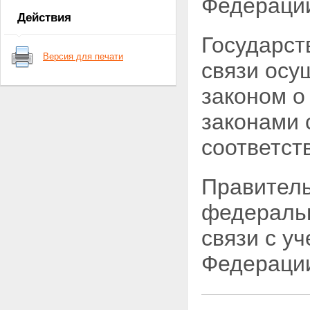
Федерации
Статья 7. Полномочия органов
Действия
государственной власти
субъектов Российской
Государст
Федерации в области почтовой
Версия для печати
связи
связи осу
Статья 8. Предметы ведения
органов местного
законом 
самоуправления в области
почтовой связи
законами 
Статья 9. Виды почтовой связи
в Российской Федерации
соответст
Статья 10. Регулирование
деятельности в области
почтовой связи и управление
Правитель
данной деятельностью
Статья 11. Федеральный орган
федеральн
исполнительной власти,
осуществляющий управление
связи с у
деятельностью в области
почтовой связи
Федерации
Статья 12. Единые нормы и
требования в области почтовой
связи общего пользования
Статья 13. Управление сетью
почтовой связи при