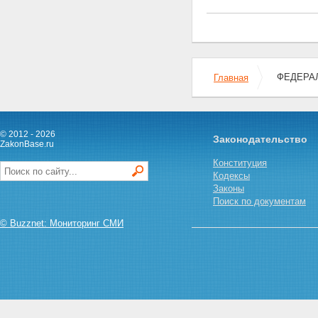
чрезвычайных ситуациях
Глава II. УСЛУГИ ПОЧТОВОЙ
СВЯЗИ ОБЩЕГО ПОЛЬЗОВАНИЯ
Статья 14. Гарантии
доступности и качества услуг
почтовой связи общего
ФЕДЕРАЛ
Главная
пользования
Статья 15. Тайна связи
Статья 16. Услуги почтовой
связи
© 2012 - 2026
Законодательство
Статья 17. Операторы почтовой
ZakonBase.ru
связи
Конституция
Статья 18. Организации
Кодексы
почтовой связи общего
Законы
пользования
Поиск по документам
Статья 19. Права
пользователей услуг почтовой
© Buzznet: Мониторинг СМИ
связи
Статья 20. Обеспечение
сохранности почтовых
отправлений и денежных
средств
Статья 21. Особые условия
оказания услуг почтовой связи