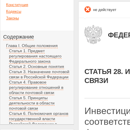
Конституция
не действует
Кодексы
Законы
ФЕДЕР
Содержание
Глава I. Общие положения
Статья 1. Предмет
регулирования настоящего
Федерального закона
Статья 2. Основные понятия
СТАТЬЯ 28.
Статья 3. Назначение почтовой
связи в Российской Федерации
СВЯЗИ
Статья 4. Правовое
регулирование отношений в
области почтовой связи
Статья 5. Принципы
деятельности в области
Инвестици
почтовой связи
Статья 6. Полномочия органов
государственной власти
соответст
Российской Федерации в
области почтовой связи