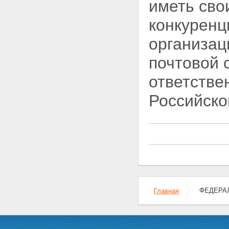
Статья 22. Ограничения в
иметь сво
пересылке по сети почтовой
связи предметов и веществ
конкуренц
Глава III. ОСНОВЫ
ЭКОНОМИЧЕСКОЙ
организац
ДЕЯТЕЛЬНОСТИ В ОБЛАСТИ
ПОЧТОВОЙ СВЯЗИ
почтовой 
Статья 23. Развитие почтовой
связи общего пользования
ответстве
Статья 24. Право
собственности и другие вещные
Российско
права на средства почтовой
связи
Статья 25. Осуществление
сделок с имуществом
организаций федеральной
почтовой связи
Статья 26. Государственная
поддержка организаций
почтовой связи
Статья 27. Финансирование
ФЕДЕРАЛ
Главная
деятельности организаций
федеральной почтовой связи
Статья 28. Инвестиционная
деятельность в области