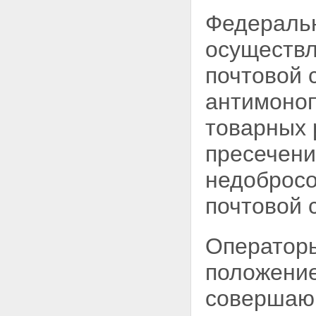
чрезвычайных ситуациях
Федеральн
Глава II. УСЛУГИ ПОЧТОВОЙ
СВЯЗИ ОБЩЕГО ПОЛЬЗОВАНИЯ
осуществл
Статья 14. Гарантии
доступности и качества услуг
почтовой 
почтовой связи общего
пользования
антимоноп
Статья 15. Тайна связи
Статья 16. Услуги почтовой
товарных 
связи
Статья 17. Операторы почтовой
пресечен
связи
Статья 18. Организации
недобросо
почтовой связи общего
пользования
почтовой 
Статья 19. Права
пользователей услуг почтовой
связи
Оператор
Статья 20. Обеспечение
сохранности почтовых
положение
отправлений и денежных
средств
Статья 21. Особые условия
совершаю
оказания услуг почтовой связи