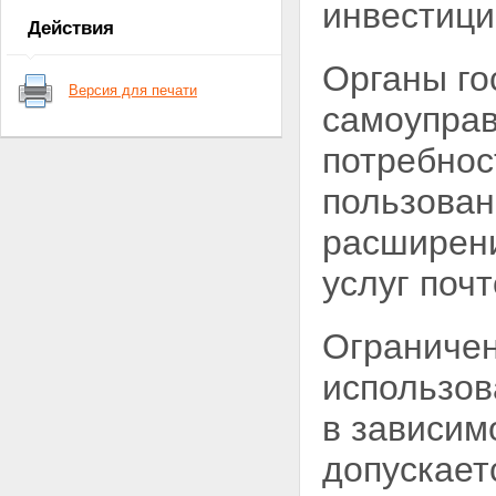
инвестици
Статья 7. Полномочия органов
Действия
государственной власти
субъектов Российской
Органы го
Федерации в области почтовой
Версия для печати
связи
самоуправ
Статья 8. Предметы ведения
органов местного
потребнос
самоуправления в области
почтовой связи
пользован
Статья 9. Виды почтовой связи
в Российской Федерации
расширени
Статья 10. Регулирование
деятельности в области
услуг
почт
почтовой связи и управление
данной деятельностью
Статья 11. Федеральный орган
исполнительной власти,
Ограничен
осуществляющий управление
деятельностью в области
использов
почтовой связи
Статья 12. Единые нормы и
в зависим
требования в области почтовой
связи общего пользования
допускает
Статья 13. Управление сетью
почтовой связи при