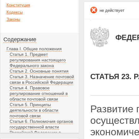
Конституция
не действует
Кодексы
Законы
ФЕДЕР
Содержание
Глава I. Общие положения
Статья 1. Предмет
регулирования настоящего
Федерального закона
Статья 2. Основные понятия
СТАТЬЯ 23.
Статья 3. Назначение почтовой
связи в Российской Федерации
Статья 4. Правовое
регулирование отношений в
области почтовой связи
Статья 5. Принципы
Развитие 
деятельности в области
почтовой связи
осуществл
Статья 6. Полномочия органов
государственной власти
экономиче
Российской Федерации в
области почтовой связи