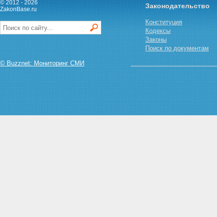
почтовой связи
© 2012 - 2026
Законодательство
ZakonBase.ru
Статья 29. Плата за услуги
почтовой связи
Конституция
Глава IV. ОБЕСПЕЧЕНИЕ
Кодексы
ДЕЯТЕЛЬНОСТИ ОРГАНИЗАЦИЙ
Законы
ПОЧТОВОЙ СВЯЗИ
Поиск по документам
Статья 30. Гарантии
работникам организаций
© Buzznet: Мониторинг СМИ
почтовой связи
Статья 31. Размещение
объектов и средств почтовой
связи
Статья 32. Использование
транспортных средств для
перевозки почтовых
отправлений и денежных
средств
Глава V. ОТВЕТСТВЕННОСТЬ
ПРИ ОСУЩЕСТВЛЕНИИ
ДЕЯТЕЛЬНОСТИ В ОБЛАСТИ
ПОЧТОВОЙ СВЯЗИ
Статья 33. Ответственность за
нарушение законодательства
Российской Федерации в
области почтовой связи