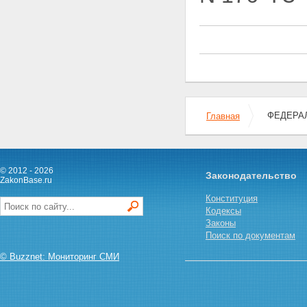
чрезвычайных ситуациях
Глава II. УСЛУГИ ПОЧТОВОЙ
СВЯЗИ ОБЩЕГО ПОЛЬЗОВАНИЯ
Статья 14. Гарантии
доступности и качества услуг
почтовой связи общего
пользования
Статья 15. Тайна связи
Статья 16. Услуги почтовой
ФЕДЕРАЛ
Главная
связи
Статья 17. Операторы почтовой
связи
Статья 18. Организации
© 2012 - 2026
почтовой связи общего
Законодательство
ZakonBase.ru
пользования
Статья 19. Права
Конституция
пользователей услуг почтовой
Кодексы
связи
Законы
Статья 20. Обеспечение
Поиск по документам
сохранности почтовых
© Buzznet: Мониторинг СМИ
отправлений и денежных
средств
Статья 21. Особые условия
оказания услуг почтовой связи