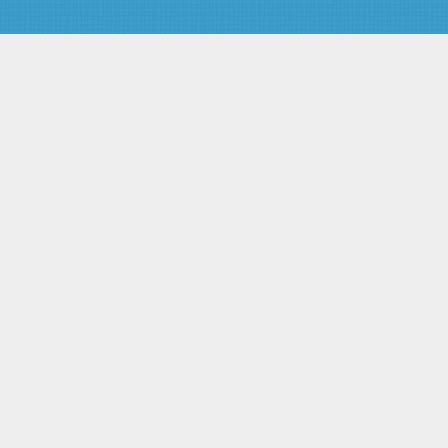
Статья 22. Ограничения в
пересылке по сети почтовой
связи предметов и веществ
Глава III. ОСНОВЫ
ЭКОНОМИЧЕСКОЙ
ДЕЯТЕЛЬНОСТИ В ОБЛАСТИ
ПОЧТОВОЙ СВЯЗИ
Статья 23. Развитие почтовой
связи общего пользования
Статья 24. Право
собственности и другие вещные
права на средства почтовой
связи
Статья 25. Осуществление
сделок с имуществом
организаций федеральной
почтовой связи
Статья 26. Государственная
поддержка организаций
почтовой связи
Статья 27. Финансирование
деятельности организаций
федеральной почтовой связи
Статья 28. Инвестиционная
деятельность в области