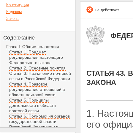
Конституция
не действует
Кодексы
Законы
ФЕДЕР
Содержание
Глава I. Общие положения
Статья 1. Предмет
регулирования настоящего
Федерального закона
Статья 2. Основные понятия
СТАТЬЯ 43.
Статья 3. Назначение почтовой
связи в Российской Федерации
ЗАКОНА
Статья 4. Правовое
регулирование отношений в
области почтовой связи
Статья 5. Принципы
деятельности в области
1. Настоя
почтовой связи
Статья 6. Полномочия органов
государственной власти
его офици
Российской Федерации в
области почтовой связи