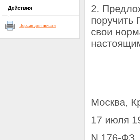
Статья 7. Полномочия органов
2. Предло
Действия
государственной власти
субъектов Российской
поручить
Федерации в области почтовой
Версия для печати
связи
свои норм
Статья 8. Предметы ведения
органов местного
настоящи
самоуправления в области
почтовой связи
Статья 9. Виды почтовой связи
в Российской Федерации
Статья 10. Регулирование
деятельности в области
почтовой связи и управление
данной деятельностью
Статья 11. Федеральный орган
исполнительной власти,
Москва, К
осуществляющий управление
деятельностью в области
почтовой связи
17 июля 1
Статья 12. Единые нормы и
требования в области почтовой
связи общего пользования
Статья 13. Управление сетью
N 176-ФЗ
почтовой связи при