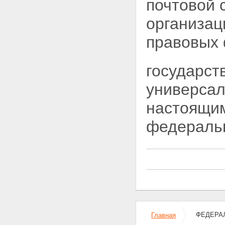
почтовой 
чрезвычайных ситуациях
Глава II. УСЛУГИ ПОЧТОВОЙ
организац
СВЯЗИ ОБЩЕГО ПОЛЬЗОВАНИЯ
Статья 14. Гарантии
правовых
доступности и качества услуг
почтовой связи общего
пользования
государст
Статья 15. Тайна связи
Статья 16. Услуги почтовой
универсал
связи
Статья 17. Операторы почтовой
настоящи
связи
Статья 18. Организации
федераль
почтовой связи общего
пользования
Статья 19. Права
пользователей услуг почтовой
связи
Статья 20. Обеспечение
сохранности почтовых
отправлений и денежных
средств
Статья 21. Особые условия
ФЕДЕРАЛ
Главная
оказания услуг почтовой связи