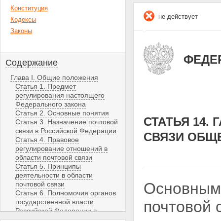
Конституция
не действует
Кодексы
Законы
ФЕДЕР
Содержание
Глава I. Общие положения
Статья 1. Предмет
регулирования настоящего
Федерального закона
Статья 2. Основные понятия
СТАТЬЯ 14.
Статья 3. Назначение почтовой
связи в Российской Федерации
СВЯЗИ ОБЩ
Статья 4. Правовое
регулирование отношений в
области почтовой связи
Статья 5. Принципы
деятельности в области
Основными
почтовой связи
Статья 6. Полномочия органов
государственной власти
почтовой 
Российской Федерации в
области почтовой связи