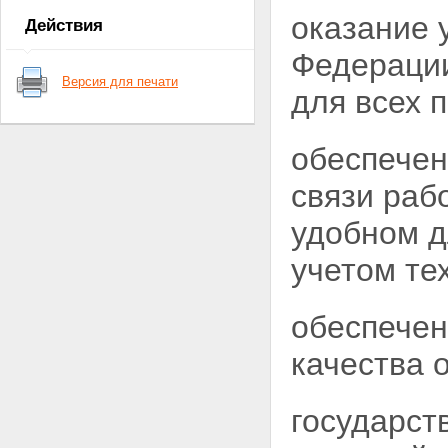
Статья 7. Полномочия органов
оказание 
Действия
государственной власти
субъектов Российской
Федерации
Федерации в области почтовой
Версия для печати
связи
для всех
п
Статья 8. Предметы ведения
органов местного
самоуправления в области
обеспечен
почтовой связи
Статья 9. Виды почтовой связи
связи раб
в Российской Федерации
Статья 10. Регулирование
удобном д
деятельности в области
почтовой связи и управление
учетом те
данной деятельностью
Статья 11. Федеральный орган
исполнительной власти,
обеспечен
осуществляющий управление
деятельностью в области
качества 
почтовой связи
Статья 12. Единые нормы и
требования в области почтовой
связи общего пользования
государст
Статья 13. Управление сетью
почтовой связи при