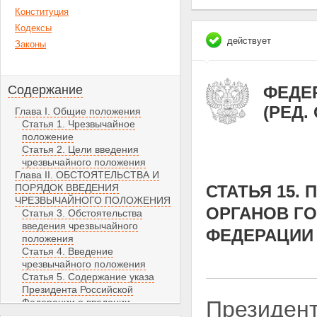
Конституция
Кодексы
действует
Законы
Содержание
ФЕДЕР
(РЕД.
Глава I. Общие положения
Статья 1. Чрезвычайное
положение
Статья 2. Цели введения
чрезвычайного положения
Глава II. ОБСТОЯТЕЛЬСТВА И
ПОРЯДОК ВВЕДЕНИЯ
СТАТЬЯ 15.
ЧРЕЗВЫЧАЙНОГО ПОЛОЖЕНИЯ
ОРГАНОВ Г
Статья 3. Обстоятельства
введения чрезвычайного
ФЕДЕРАЦИИ
положения
Статья 4. Введение
чрезвычайного положения
Статья 5. Содержание указа
Президента Российской
Федерации о введении
Президент
чрезвычайного положения