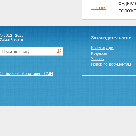
ФЕДЕРАЛ
ОГРАНИЧЕНИЯ,
Главная
ПРИМЕНЯЕМЫЕ В УСЛОВИЯХ
ПОЛОЖЕ
ЧРЕЗВЫЧАЙНОГО ПОЛОЖЕНИЯ
Статья 11. Меры и временные
ограничения, применяемые
при введении чрезвычайного
© 2012 - 2026
Законодательство
положения
ZakonBase.ru
Статья 12. Меры и временные
Конституция
ограничения, применяемые в
Кодексы
условиях чрезвычайного
Законы
положения, введенного при
Поиск по документам
наличии обстоятельств,
указанных в пункте "а" статьи 3
© Buzznet: Мониторинг СМИ
настоящего Федерального
конституционного закона
Статья 13. Меры и временные
ограничения, применяемые в
условиях чрезвычайного
положения, введенного при
наличии обстоятельств,
указанных в пункте "б" статьи 3
настоящего Федерального
конституционного закона
Статья 14. Ограничение права