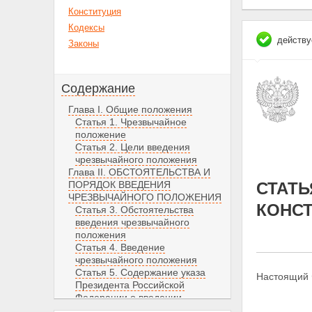
Конституция
Кодексы
действу
Законы
Содержание
Глава I. Общие положения
Статья 1. Чрезвычайное
положение
Статья 2. Цели введения
чрезвычайного положения
Глава II. ОБСТОЯТЕЛЬСТВА И
ПОРЯДОК ВВЕДЕНИЯ
СТАТЬ
ЧРЕЗВЫЧАЙНОГО ПОЛОЖЕНИЯ
КОНС
Статья 3. Обстоятельства
введения чрезвычайного
положения
Статья 4. Введение
чрезвычайного положения
Статья 5. Содержание указа
Настоящий 
Президента Российской
Федерации о введении
чрезвычайного положения