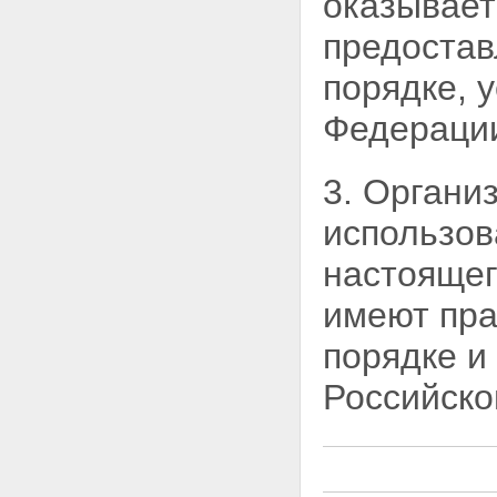
оказывает
ОГРАНИЧЕНИЯ,
предостав
ПРИМЕНЯЕМЫЕ В УСЛОВИЯХ
ЧРЕЗВЫЧАЙНОГО ПОЛОЖЕНИЯ
порядке, 
Статья 11. Меры и временные
ограничения, применяемые
Федераци
при введении чрезвычайного
положения
Статья 12. Меры и временные
ограничения, применяемые в
3. Органи
условиях чрезвычайного
положения, введенного при
использов
наличии обстоятельств,
указанных в пункте "а" статьи 3
настоящег
настоящего Федерального
конституционного закона
имеют пра
Статья 13. Меры и временные
ограничения, применяемые в
порядке и
условиях чрезвычайного
положения, введенного при
Российско
наличии обстоятельств,
указанных в пункте "б" статьи 3
настоящего Федерального
конституционного закона
Статья 14. Ограничение права