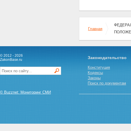
на участие в выборах и
референдуме граждан
Российской Федерации в
условиях чрезвычайного
положения
ФЕДЕРАЛ
Статья 15. Приостановление
Главная
действия правовых актов
ПОЛОЖЕ
органов государственной
власти субъектов Российской
Федерации и актов органов
местного самоуправления
© 2012 - 2026
Законодательство
Глава IV. СИЛЫ И СРЕДСТВА,
ZakonBase.ru
ОБЕСПЕЧИВАЮЩИЕ РЕЖИМ
Конституция
ЧРЕЗВЫЧАЙНОГО ПОЛОЖЕНИЯ
Кодексы
Статья 16. Силы и средства для
Законы
обеспечения режима
Поиск по документам
чрезвычайного положения
Статья 17. Привлечение
© Buzznet: Мониторинг СМИ
дополнительных сил и средств
для обеспечения режима
чрезвычайного положения
Статья 18. Комендант
территории, на которой
введено чрезвычайное
положение