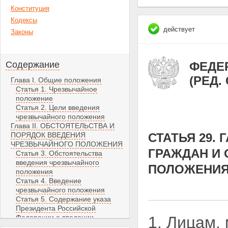
Конституция
Кодексы
действует
Законы
Содержание
ФЕДЕР
(РЕД.
Глава I. Общие положения
Статья 1. Чрезвычайное
положение
Статья 2. Цели введения
чрезвычайного положения
Глава II. ОБСТОЯТЕЛЬСТВА И
ПОРЯДОК ВВЕДЕНИЯ
СТАТЬЯ 29.
ЧРЕЗВЫЧАЙНОГО ПОЛОЖЕНИЯ
ГРАЖДАН И
Статья 3. Обстоятельства
введения чрезвычайного
ПОЛОЖЕНИ
положения
Статья 4. Введение
чрезвычайного положения
Статья 5. Содержание указа
Президента Российской
Федерации о введении
1. Лицам,
чрезвычайного положения