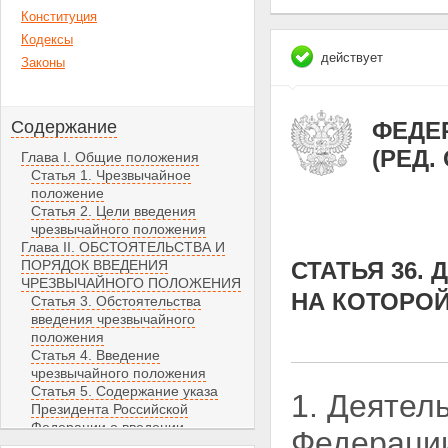
Конституция
Кодексы
действует
Законы
Содержание
ФЕДЕР
(РЕД.
Глава I. Общие положения
Статья 1. Чрезвычайное
положение
Статья 2. Цели введения
чрезвычайного положения
Глава II. ОБСТОЯТЕЛЬСТВА И
ПОРЯДОК ВВЕДЕНИЯ
СТАТЬЯ 36.
ЧРЕЗВЫЧАЙНОГО ПОЛОЖЕНИЯ
НА КОТОРО
Статья 3. Обстоятельства
введения чрезвычайного
положения
Статья 4. Введение
чрезвычайного положения
Статья 5. Содержание указа
1. Деятел
Президента Российской
Федерации о введении
Федерации
чрезвычайного положения