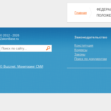
ОГРАНИЧЕНИЯ,
ПРИМЕНЯЕМЫЕ В УСЛОВИЯХ
ФЕДЕРАЛ
Главная
ЧРЕЗВЫЧАЙНОГО ПОЛОЖЕНИЯ
ПОЛОЖЕ
Статья 11. Меры и временные
ограничения, применяемые
при введении чрезвычайного
положения
Статья 12. Меры и временные
© 2012 - 2026
Законодательство
ZakonBase.ru
ограничения, применяемые в
условиях чрезвычайного
Конституция
положения, введенного при
Кодексы
наличии обстоятельств,
Законы
указанных в пункте "а" статьи 3
Поиск по документам
настоящего Федерального
© Buzznet: Мониторинг СМИ
конституционного закона
Статья 13. Меры и временные
ограничения, применяемые в
условиях чрезвычайного
положения, введенного при
наличии обстоятельств,
указанных в пункте "б" статьи 3
настоящего Федерального
конституционного закона
Статья 14. Ограничение права