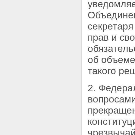
уведомляе
ОГРАНИЧЕНИЯ,
ПРИМЕНЯЕМЫЕ В УСЛОВИЯХ
Объедине
ЧРЕЗВЫЧАЙНОГО ПОЛОЖЕНИЯ
Статья 11. Меры и временные
секретаря
ограничения, применяемые
при введении чрезвычайного
прав и св
положения
Статья 12. Меры и временные
обязатель
ограничения, применяемые в
условиях чрезвычайного
об объеме
положения, введенного при
наличии обстоятельств,
такого ре
указанных в пункте "а" статьи 3
настоящего Федерального
конституционного закона
2. Федера
Статья 13. Меры и временные
ограничения, применяемые в
вопросами
условиях чрезвычайного
положения, введенного при
прекращен
наличии обстоятельств,
указанных в пункте "б" статьи 3
конституц
настоящего Федерального
конституционного закона
чрезвычай
Статья 14. Ограничение права