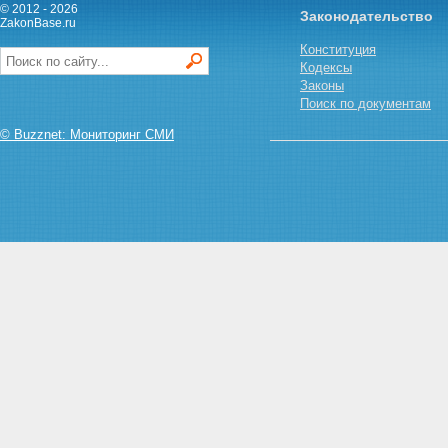
Статья 19. Координация
© 2012 - 2026
Законодательство
действий сил и средств,
ZakonBase.ru
обеспечивающих режим
Конституция
чрезвычайного положения
Кодексы
Статья 20. Особенности
Законы
оперативного подчинения войск
Поиск по документам
и воинских формирований при
введении чрезвычайного
© Buzznet: Мониторинг СМИ
положения на всей территории
Российской Федерации
Статья 21. Дополнительные
гарантии и компенсации лицам,
участвовавшим в обеспечении
режима чрезвычайного
положения
Глава V. ОСОБОЕ УПРАВЛЕНИЕ
ТЕРРИТОРИЕЙ, НА КОТОРОЙ
ВВЕДЕНО ЧРЕЗВЫЧАЙНОЕ
ПОЛОЖЕНИЕ
Статья 22. Органы особого
управления территорией, на
которой введено чрезвычайное
положение
Статья 23. Обращение
Президента Российской