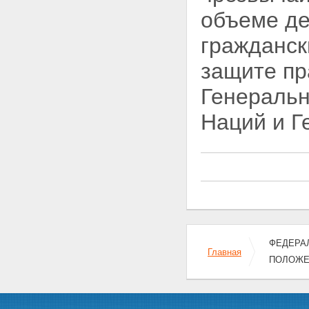
на участие в выборах и
референдуме граждан
объеме де
Российской Федерации в
условиях чрезвычайного
гражданск
положения
Статья 15. Приостановление
защите пр
действия правовых актов
органов государственной
Генеральн
власти субъектов Российской
Федерации и актов органов
Наций и Г
местного самоуправления
Глава IV. СИЛЫ И СРЕДСТВА,
ОБЕСПЕЧИВАЮЩИЕ РЕЖИМ
ЧРЕЗВЫЧАЙНОГО ПОЛОЖЕНИЯ
Статья 16. Силы и средства для
обеспечения режима
чрезвычайного положения
Статья 17. Привлечение
дополнительных сил и средств
для обеспечения режима
ФЕДЕРАЛ
чрезвычайного положения
Главная
ПОЛОЖЕ
Статья 18. Комендант
территории, на которой
введено чрезвычайное
положение