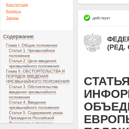
Конституция
Кодексы
Законы
действует
Содержание
ФЕДЕР
Глава I. Общие положения
(РЕД.
Статья 1. Чрезвычайное
положение
Статья 2. Цели введения
чрезвычайного положения
Глава II. ОБСТОЯТЕЛЬСТВА И
ПОРЯДОК ВВЕДЕНИЯ
СТАТЬЯ
ЧРЕЗВЫЧАЙНОГО ПОЛОЖЕНИЯ
Статья 3. Обстоятельства
ИНФОР
введения чрезвычайного
положения
Статья 4. Введение
ОБЪЕД
чрезвычайного положения
Статья 5. Содержание указа
ЕВРОП
Президента Российской
Федерации о введении
чрезвычайного положения