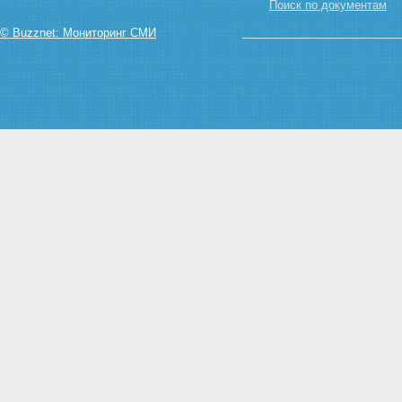
на участие в выборах и
Поиск по документам
референдуме граждан
© Buzznet: Мониторинг СМИ
Российской Федерации в
условиях чрезвычайного
положения
Статья 15. Приостановление
действия правовых актов
органов государственной
власти субъектов Российской
Федерации и актов органов
местного самоуправления
Глава IV. СИЛЫ И СРЕДСТВА,
ОБЕСПЕЧИВАЮЩИЕ РЕЖИМ
ЧРЕЗВЫЧАЙНОГО ПОЛОЖЕНИЯ
Статья 16. Силы и средства для
обеспечения режима
чрезвычайного положения
Статья 17. Привлечение
дополнительных сил и средств
для обеспечения режима
чрезвычайного положения
Статья 18. Комендант
территории, на которой
введено чрезвычайное
положение