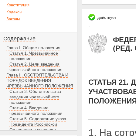
Конституция
Кодексы
действует
Законы
Содержание
ФЕДЕР
(РЕД.
Глава I. Общие положения
Статья 1. Чрезвычайное
положение
Статья 2. Цели введения
чрезвычайного положения
Глава II. ОБСТОЯТЕЛЬСТВА И
ПОРЯДОК ВВЕДЕНИЯ
СТАТЬЯ 21.
ЧРЕЗВЫЧАЙНОГО ПОЛОЖЕНИЯ
УЧАСТВОВА
Статья 3. Обстоятельства
введения чрезвычайного
ПОЛОЖЕНИ
положения
Статья 4. Введение
чрезвычайного положения
Статья 5. Содержание указа
Президента Российской
Федерации о введении
1. На сот
чрезвычайного положения