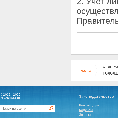
2. Учет л
ОГРАНИЧЕНИЯ,
осуществл
ПРИМЕНЯЕМЫЕ В УСЛОВИЯХ
ЧРЕЗВЫЧАЙНОГО ПОЛОЖЕНИЯ
Правител
Статья 11. Меры и временные
ограничения, применяемые
при введении чрезвычайного
положения
Статья 12. Меры и временные
ограничения, применяемые в
условиях чрезвычайного
положения, введенного при
наличии обстоятельств,
указанных в пункте "а" статьи 3
настоящего Федерального
ФЕДЕРАЛ
Главная
конституционного закона
ПОЛОЖЕ
Статья 13. Меры и временные
ограничения, применяемые в
условиях чрезвычайного
положения, введенного при
наличии обстоятельств,
© 2012 - 2026
Законодательство
ZakonBase.ru
указанных в пункте "б" статьи 3
настоящего Федерального
Конституция
конституционного закона
Кодексы
Статья 14. Ограничение права
Законы