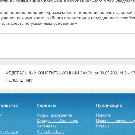
йствия чрезвычайного
положения без специального о том уведомле
ение периода действия чрезвычайного положения влечет за собой
рушении режима чрезвычайного положения и немедленное освобож
 или аресту по указанным основаниям.
ФЕДЕРАЛЬНЫЙ КОНСТИТУЦИОННЫЙ ЗАКОН от 30.05.2001 N 3-ФКЗ (
ПОЛОЖЕНИИ"
тельство
Сервисы
Публикации
я
Формы документов
Новости
Юридический словарь
Правовая энциклопе
Календарь
Статьи
окументам
Api.ZakonBase