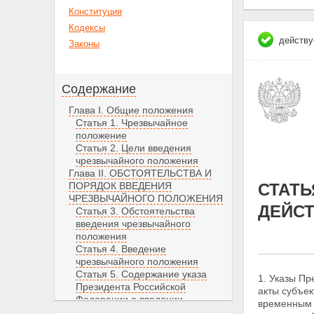
Конституция
Кодексы
действу
Законы
Содержание
Глава I. Общие положения
Статья 1. Чрезвычайное
положение
Статья 2. Цели введения
чрезвычайного положения
Глава II. ОБСТОЯТЕЛЬСТВА И
ПОРЯДОК ВВЕДЕНИЯ
СТАТЬ
ЧРЕЗВЫЧАЙНОГО ПОЛОЖЕНИЯ
ДЕЙС
Статья 3. Обстоятельства
введения чрезвычайного
положения
Статья 4. Введение
чрезвычайного положения
Статья 5. Содержание указа
1. Указы П
Президента Российской
акты
субъек
Федерации о введении
временным 
чрезвычайного положения