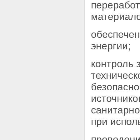
пункте хранения, с ядерными
переработ
материалами и
радиоактивными веществами
материало
Глава XII. Ответственность за
убытки и вред, причиненные
радиационным воздействием
обеспечен
юридическим и физическим
лицам, здоровью граждан
энергии;
Статья 53. Ответственность за
убытки и вред, причиненные
радиационным воздействием
контроль 
юридическим и физическим
лицам, здоровью граждан
техническ
Статья 54. Основания
гражданско-правовой
безопасно
ответственности за убытки и
вред, причиненные
источнико
радиационным воздействием
Статья 55. Виды и пределы
санитарно
ответственности за убытки и
вред, причиненные
при испол
радиационным воздействием
Статья 56. Финансовое
обеспечение гражданско-
правовой ответственности за
проведени