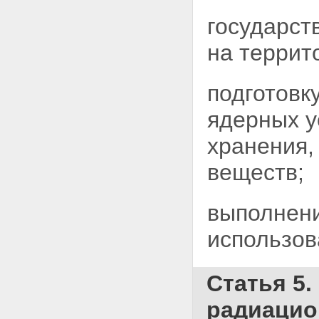
использования атомной энергии
Статья 61. Ответственность
государст
должностных лиц органов
государственной власти,
на террит
органов местного
самоуправления, органов
управления использованием
подготовк
атомной энергии, органов
государственного
ядерных
у
регулирования безопасности,
эксплуатирующих организаций,
хранения,
организаций, выполняющих
работы и предоставляющих
веществ;
услуги для эксплуатирующих
организаций, работников
ядерных установок,
выполнени
радиационных источников и
пунктов хранения, работников
использов
организаций, осуществляющих
иную деятельность в области
использования атомной
энергии, а также граждан за
Статья 5.
нарушение законодательства
Российской Федерации в
радиацио
области использования