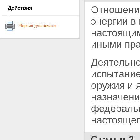
ядерные установки,
Отношения
Действия
радиационные источники,
пункты хранения, ядерные
энергии в
материалы и радиоактивные
Версия для печати
вещества
настоящим
Статья 6. Федеральные нормы
и правила в области
иными пра
использования атомной
энергии
Глава II. Полномочия Президента
Деятельно
Российской Федерации,
Правительства Российской
испытание
Федерации, органов
государственной власти
оружия и
Российской Федерации, органов
государственной власти
назначени
субъектов Российской
Федерации, органов местного
федеральн
самоуправления в области
использования атомной энергии
настоящег
Статья 7. Полномочия
Президента Российской
Федерации в области
использования атомной
Статья 2
энергии