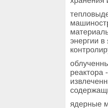
хранения
Глава VII. Правовое положение
организаций, осуществляющих
деятельность в области
тепловыде
использования атомной энергии
Статья 34. Эксплуатирующая
машиност
организация, осуществляющая
деятельность в области
материалы
использования атомной
энергии
энергии в
Статья 35. Ответственность и
обязанности эксплуатирующей
контролир
организации по обеспечению
безопасности ядерной
установки, радиационного
облученн
источника и пункта хранения
Статья 36. Обязанности
реактора 
эксплуатирующей организации
по защите работников объектов
извлеченн
использования атомной
энергии, населения и
содержащи
окружающей среды при аварии
на ядерной установке, на
радиационном источнике или в
ядерные м
пункте хранения
Статья 37. Организации,