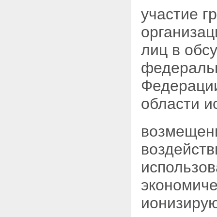
Статья 12. Полномочия органов
местного самоуправления в
участие г
области использования
атомной энергии
организац
Глава III. Права организаций, в
том числе общественных
лиц в обс
организаций (объединений), и
граждан в области
федеральн
использования атомной энергии
Статья 13. Права организаций,
Федерации
в том числе общественных
организаций (объединений), и
области и
граждан на получение
информации в области
использования атомной
возмещен
энергии
Статья 14. Права организаций,
воздейств
в том числе общественных
организаций (объединений), и
использов
граждан на участие в
формировании политики в
экономиче
области использования
атомной энергии
ионизирую
Статья 15. Право граждан на
возмещение убытков и вреда,