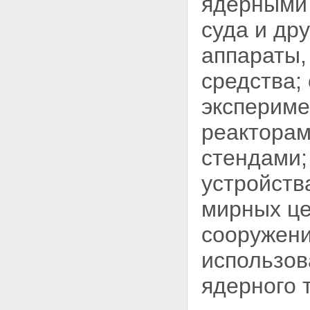
ядерными 
регулирование безопасности
при использовании атомной
суда и др
энергии
Статья 25. Полномочия органов
аппараты,
государственного
регулирования безопасности
средства;
Статья 26. Разрешения
(лицензии) на право ведения
экспериме
работ в области использования
атомной энергии
реакторам
Статья 27. Разрешения на
право ведения работ в области
стендами;
использования атомной
энергии, выдаваемые
устройств
работникам объектов
использования атомной
мирных це
энергии
Глава VI. Размещение и
сооружени
сооружение ядерных установок,
радиационных источников и
использов
пунктов хранения
Статья 28. Решения о месте
размещения и о сооружении
ядерного 
ядерных установок,
радиационных источников и