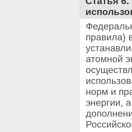
Статья 6
использо
Федеральн
правила) 
устанавли
атомной э
осуществл
использов
норм и пр
энергии, 
дополнени
Российско