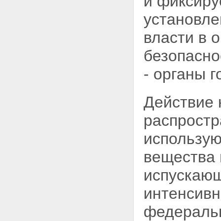
и фиксиру
иных плавсредств с ядерными
установл
установками и радиационными
источниками
власти в 
Статья 42. Предотвращение
радиоактивного загрязнения
безопасно
окружающей среды судами и
иными плавсредствами с
- органы 
ядерными установками и
радиационными источниками
Глава IX. Особые условия
эксплуатации космических и
Действие 
летательных аппаратов с
ядерными установками и
распростр
радиационными источниками
Статья 43. Обеспечение
использу
безопасности космических и
летательных аппаратов с
вещества 
ядерными установками и
радиационными источниками
испускающ
Глава X. Обращение с ядерными
материалами, радиоактивными
интенсивн
веществами и радиоактивными
отходами
федераль
Статья 44. Государственная
политика в области обращения