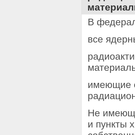
атомной энергии
материал
Статья 62. Административная
ответственность организаций
Глава XIV. Экспорт и импорт
В федерал
ядерных установок,
оборудования, технологий,
ядерных материалов,
все ядерн
радиоактивных веществ,
специальных неядерных
материалов и услуг в области
радиоакти
использования атомной энергии
Статья 63. Принципы
материал
осуществления экспорта и
импорта ядерных установок,
оборудования, технологий,
имеющие о
ядерных материалов,
радиоактивных веществ,
радиацион
специальных неядерных
материалов и услуг в области
использования атомной
Не имеющи
энергии
Статья 64. Порядок
и пункты 
осуществления экспорта и
импорта ядерных установок,
оборудования, технологий,