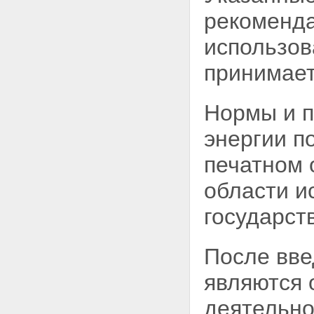
рекоменда
использов
принимает
Нормы и п
энергии п
печатном 
области и
государст
После вве
являются 
деятельно