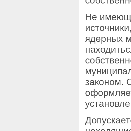
собственн
ядерных материалов,
радиоактивных веществ,
специальных неядерных
Не имеющ
материалов и услуг в области
использования атомной
источники
энергии
Глава XV. Международные
ядерных м
договоры Российской Федерации
в области использования
находитьс
атомной энергии
Статья 65. Международные
собственн
договоры Российской
Федерации в области
муниципал
использования атомной
энергии
законом. 
Статья 66. Оповещение об
аварии на ядерной установке,
оформляет
на радиационном источнике
или в пункте хранения
установл
Статья 67. Помощь в случае
аварии на ядерной установке,
на радиационном источнике
Допускает
или в пункте хранения
Статья 68. Обмен
информацией с иностранными