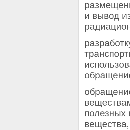
веществ
размещени
Статья 49. Обеспечение
физической защиты ядерных
и вывод и
установок, радиационных
источников, пунктов хранения,
радиацион
ядерных материалов и
радиоактивных веществ
Статья 50. Требования к
разработк
обеспечению физической
защиты ядерных установок,
транспорт
радиационных источников,
пунктов хранения, ядерных
использов
материалов и радиоактивных
веществ
обращение
Статья 51. Ограничение прав
лиц, находящихся на
территориях ядерной
обращени
установки, радиационного
источника, пункта хранения,
организации по обращению с
вещества
ядерными материалами или
радиоактивными веществами
полезных 
Статья 52. Допуск лиц к работе
на ядерной установке, на
вещества,
радиационном источнике, в