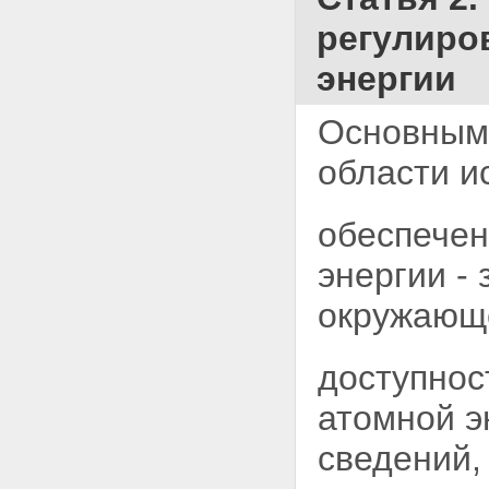
Статья 8. Полномочия
регулиро
Федерального Собрания
Российской Федерации в
энергии
области использования
атомной энергии
Статья 9. Полномочия
Основными
Правительства Российской
Федерации в области
области и
использования атомной
энергии
Статья 10. Совместное ведение
обеспечен
органов государственной
власти Российской Федерации
энергии -
и органов государственной
власти субъектов Российской
окружающе
Федерации в области
использования атомной
энергии
доступнос
Статья 11. Полномочия органов
государственной власти
атомной э
субъектов Российской
Федерации в области
сведений,
использования атомной
энергии