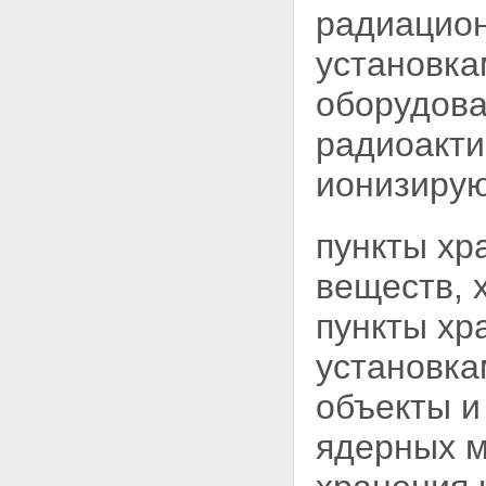
пунктов хранения
радиацион
Статья 29. Отмена решения о
сооружении ядерной установки,
установк
радиационного источника или
пункта хранения
оборудова
Статья 30. Основные
требования к безопасности
радиоакти
намечаемых к размещению и
сооружению ядерных
ионизирую
установок, радиационных
источников и пунктов хранения
Статья 31. Установление
пункты хр
санитарно-защитной зоны и
зоны наблюдения
веществ,
Статья 32. Приемка к
эксплуатации и ввод в
пункты хр
эксплуатацию ядерных
установок, радиационных
установка
источников и пунктов хранения
Статья 33. Вывод из
объекты и
эксплуатации и ограничения
эксплуатационных
ядерных м
характеристик ядерных
установок, радиационных
источников и пунктов хранения