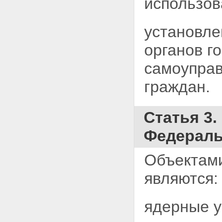
использов
Статья 20. Федеральные
органы исполнительной власти,
осуществляющие управление
установле
использованием атомной
энергии
органов
г
Статья 21. Государственный
контроль за радиационной
самоуправ
обстановкой на территории
Российской Федерации
граждан.
Статья 22. Государственный
учет и контроль ядерных
материалов, радиоактивных
веществ и радиоактивных
Статья 3
отходов
Глава V. Государственное
Федераль
регулирование безопасности при
использовании атомной энергии
Статья 23. Государственное
Объектами
регулирование безопасности
при использовании атомной
являются:
энергии
Статья 24. Федеральные
органы исполнительной власти,
ядерные у
осуществляющие
государственное