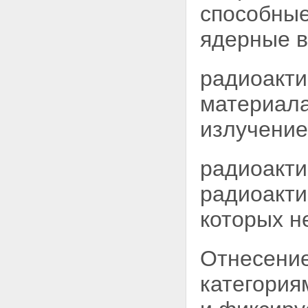
способны
выполняющие работы и
предоставляющие услуги для
ядерные в
эксплуатирующей организации
Статья 38. Трудовые
отношения и дисциплина
работников, деятельность
радиоакти
которых связана с
использованием атомной
материал
энергии
Статья 39. Общественные
излучение
мероприятия на территориях
ядерных установок и пунктов
хранения
радиоакти
Глава VIII. Особые условия
строительства и эксплуатации
радиоакти
судов и иных плавсредств с
ядерными установками и
которых н
радиационными источниками
Статья 40. Основные
требования, предъявляемые к
Отнесение
судам и иным плавсредствам с
ядерными установками и
категори
радиационными источниками
Статья 41. Заход в порты
Российской Федерации судов и