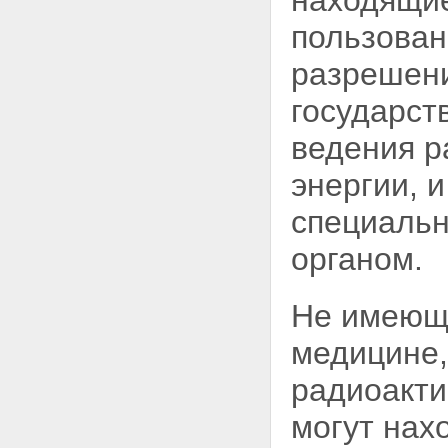
находящие
государствами в области
пользован
использования атомной
энергии
разрешени
Глава XVI. Заключительные
положения
государст
Статья 69. Вступление
настоящего Федерального
ведения р
закона в силу
Статья 70. Приведение
нормативных правовых актов в
энергии, 
соответствие с настоящим
Федеральным законом
специальн
органом.
Не имеющи
медицине,
радиоакти
могут нах