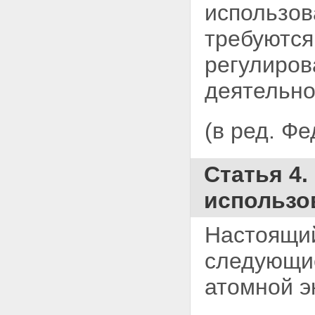
использов
с ядерными материалами,
радиоактивными веществами и
требуютс
радиоактивными отходами
Статья 45. Транспортирование
регулиров
ядерных материалов и
радиоактивных веществ
деятельно
Статья 46. Предупреждение
транспортных происшествий и
аварий при транспортировании
(в ред. Ф
ядерных материалов и
радиоактивных веществ
Статья 47. Хранение и
переработка ядерных
Статья 4.
материалов, радиоактивных
веществ и радиоактивных
использо
отходов
Статья 48. Хранение или
захоронение радиоактивных
Настоящий
отходов
Глава XI. Физическая защита
следующие
ядерных установок,
радиационных источников,
атомной э
пунктов хранения, ядерных
материалов и радиоактивных