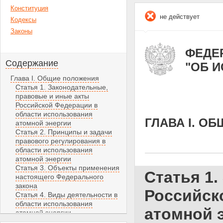
Конституция
не действует
Кодексы
Законы
ФЕДЕР
Содержание
"ОБ 
Глава I. Общие положения
Статья 1. Законодательные,
правовые и иные акты
Российской Федерации в
области использования
ГЛАВА I. О
атомной энергии
Статья 2. Принципы и задачи
правового регулирования в
области использования
атомной энергии
Статья 3. Объекты применения
Статья 1
настоящего Федерального
закона
Российск
Статья 4. Виды деятельности в
области использования
атомной 
атомной энергии
Статья 5. Собственность на