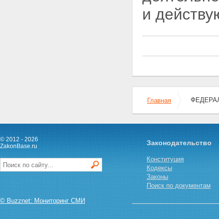
и действу
ФЕДЕРАЛ
Главная
© 2012 - 2026
Законодательство
ZakonBase.ru
Конституция
Кодексы
Законы
Поиск по документам
© Buzznet: Мониторинг СМИ