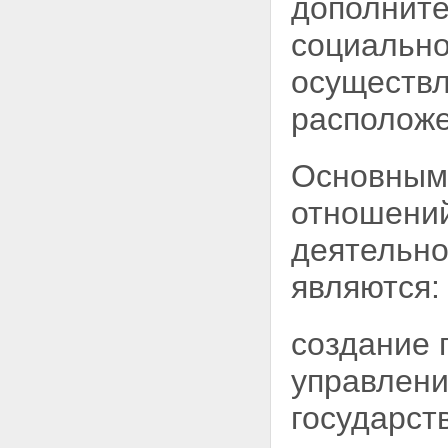
дополните
причиненных радиационным
воздействием при
социально
использовании атомной
энергии
осуществл
Статья 16. Права работников
объектов использования
расположе
атомной энергии на социально-
экономические компенсации
Статья 17. Меры по социальной
защите граждан в районах
Основными
расположения ядерных
установок, радиационных
отношений
источников и пунктов хранения
Статья 18. Страхование
деятельно
граждан Российской Федерации
от риска радиационного
являются:
воздействия при использовании
атомной энергии
Статья 19. Права гражданина
создание 
при проведении медицинских
процедур с применением
управлен
ионизирующего излучения
Глава IV. Государственное
государст
управление использованием
атомной энергии