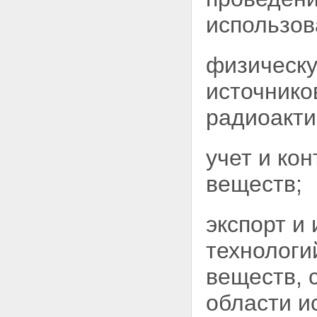
убытки и вред, причиненные
радиационным воздействием
использов
Статья 57. Участие государства
в возмещении убытков и вреда,
причиненных радиационным
физическу
воздействием
Статья 58. Исковая давность по
источнико
возмещению убытков и вреда,
причиненных радиационным
радиоакти
воздействием
Статья 59. Возмещение
убытков за вред, причиненный
учет и ко
радиационным воздействием
окружающей среде
веществ;
Статья 60. Возмещение вреда,
причиненного радиационным
воздействием работникам
экспорт и
ядерных установок,
радиационных источников и
технологи
пунктов хранения в связи с
исполнением ими своих
веществ, 
трудовых обязанностей
Глава XIII. Ответственность за
области и
нарушение законодательства
Российской Федерации в области