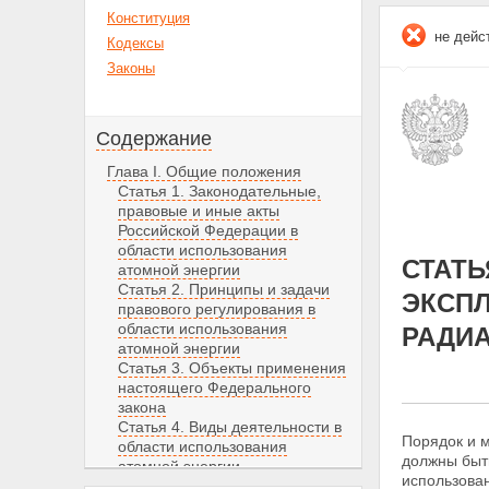
Конституция
не дейс
Кодексы
Законы
Содержание
Глава I. Общие положения
Статья 1. Законодательные,
правовые и иные акты
Российской Федерации в
области использования
СТАТЬ
атомной энергии
Статья 2. Принципы и задачи
ЭКСПЛ
правового регулирования в
области использования
РАДИА
атомной энергии
Статья 3. Объекты применения
настоящего Федерального
закона
Статья 4. Виды деятельности в
Порядок и м
области использования
должны быт
атомной энергии
использова
Статья 5. Собственность на