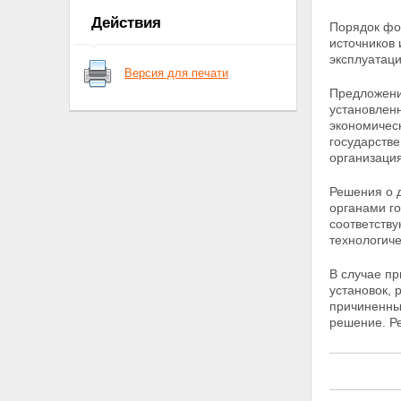
ядерные установки,
Действия
Порядок фо
радиационные источники,
источников
пункты хранения, ядерные
эксплуатац
материалы и радиоактивные
Версия для печати
вещества
Предложения
Статья 6. Федеральные нормы
установленн
и правила в области
экономическ
использования атомной
государств
энергии
организаци
Глава II. Полномочия Президента
Российской Федерации,
Правительства Российской
Решения о 
Федерации, органов
органами г
государственной власти
соответств
Российской Федерации, органов
технологиче
государственной власти
субъектов Российской
В случае п
Федерации, органов местного
установок, 
самоуправления в области
причиненны
использования атомной энергии
решение. Р
Статья 7. Полномочия
Президента Российской
Федерации в области
использования атомной
энергии