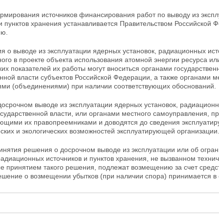
рмирования источников финансирования работ по выводу из экспл
 и
пунктов хранения устанавливается Правительством Российской Ф
ию.
 о выводе из эксплуатации ядерных установок, радиационных ист
ого в проекте объекта использования атомной энергии ресурса ил
их показателей их работы могут вноситься органами
государствен
енной власти субъектов Российской Федерации, а также органами 
ями (объединениями) при наличии соответствующих обоснований.
досрочном выводе из эксплуатации ядерных установок, радиационн
осударственной власти, или органами местного самоуправления, п
ующими их
правопреемниками и доводятся до сведения эксплуатир
ских и экологических возможностей эксплуатирующей организации
ринятия решения о досрочном выводе из эксплуатации или об огра
радиационных источников и пунктов хранения, не вызванном техни
е принятием такого решения, подлежат возмещению за счет средст
ешение о возмещении убытков (при наличии спора) принимается в