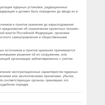
уатации ядерных установок, радиационных
едерации и должен быть определен до ввода их в
очников и пунктов хранения до израсходования
и предложения об ограничении проектных технико -
ной власти Российской Федерации, органами
местного самоуправления и общественными
ых источников и пунктов хранения принимаются
ринявшими решения об их сооружении, или
ующей организации заблаговременно с учетом
.
ничении эксплуатационных характеристик ядерных
ческими или экологическими причинами, убытки,
в соответствующих органов, принявших это
 судебном порядке.