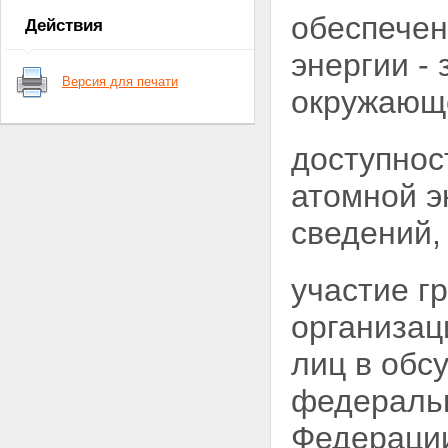
ядерные установки,
обеспечен
Действия
радиационные источники,
пункты хранения, ядерные
энергии -
материалы и радиоактивные
Версия для печати
вещества
окружающе
Статья 6. Федеральные нормы
и правила в области
использования атомной
доступнос
энергии
Глава II. Полномочия Президента
атомной э
Российской Федерации,
Правительства Российской
сведений,
Федерации, органов
государственной власти
Российской Федерации, органов
участие г
государственной власти
субъектов Российской
организац
Федерации, органов местного
самоуправления в области
лиц в обс
использования атомной энергии
Статья 7. Полномочия
федеральн
Президента Российской
Федерации в области
Федерации
использования атомной
энергии