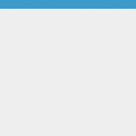
Статья 20. Федеральные
органы исполнительной власти,
осуществляющие управление
использованием атомной
энергии
Статья 21. Государственный
контроль за радиационной
обстановкой на территории
Российской Федерации
Статья 22. Государственный
учет и контроль ядерных
материалов, радиоактивных
веществ и радиоактивных
отходов
Глава V. Государственное
регулирование безопасности при
использовании атомной энергии
Статья 23. Государственное
регулирование безопасности
при использовании атомной
энергии
Статья 24. Федеральные
органы исполнительной власти,
осуществляющие
государственное