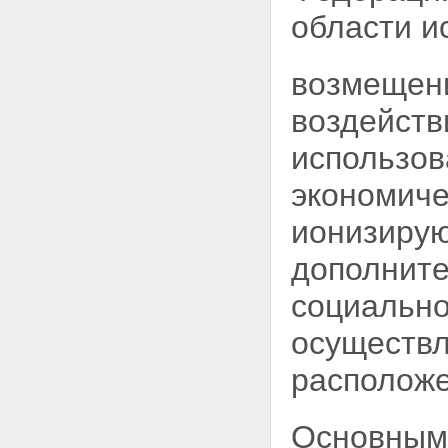
Статья 8. Полномочия
области и
Федерального Собрания
Российской Федерации в
области использования
возмещен
атомной энергии
Статья 9. Полномочия
воздейств
Правительства Российской
Федерации в области
использов
использования атомной
энергии
экономиче
Статья 10. Совместное ведение
органов государственной
ионизирую
власти Российской Федерации
и органов государственной
дополните
власти субъектов Российской
Федерации в области
социально
использования атомной
энергии
осуществл
Статья 11. Полномочия органов
государственной власти
расположе
субъектов Российской
Федерации в области
использования атомной
Основными
энергии