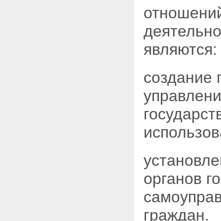
Статья 12. Полномочия органов
отношений
местного самоуправления в
области использования
деятельно
атомной энергии
Глава III. Права организаций, в
являются:
том числе общественных
организаций (объединений), и
граждан в области
использования атомной энергии
создание 
Статья 13. Права организаций,
в том числе общественных
управлен
организаций (объединений), и
граждан на получение
государст
информации в области
использования атомной
использов
энергии
Статья 14. Права организаций,
в том числе общественных
установле
организаций (объединений), и
граждан на участие в
органов
г
формировании политики в
области использования
самоуправ
атомной энергии
Статья 15. Право граждан на
граждан.
возмещение убытков и вреда,