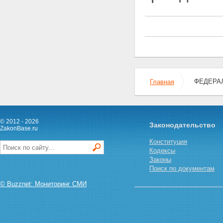
причиненных радиационным
воздействием при
использовании атомной
энергии
Статья 16. Права работников
объектов использования
атомной энергии на социально-
экономические компенсации
Статья 17. Меры по социальной
ФЕДЕРАЛ
защите граждан в районах
Главная
расположения ядерных
установок, радиационных
источников и пунктов хранения
Статья 18. Страхование
© 2012 - 2026
Законодательство
граждан Российской Федерации
ZakonBase.ru
от риска радиационного
Конституция
воздействия при использовании
Кодексы
атомной энергии
Законы
Статья 19. Права гражданина
Поиск по документам
при проведении медицинских
процедур с применением
© Buzznet: Мониторинг СМИ
ионизирующего излучения
Глава IV. Государственное
управление использованием
атомной энергии