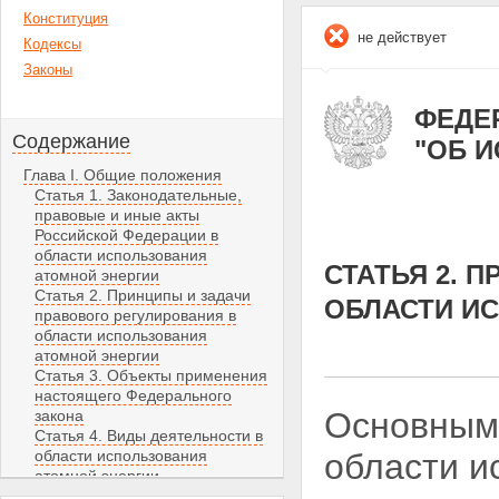
Конституция
не действует
Кодексы
Законы
ФЕДЕР
Содержание
"ОБ 
Глава I. Общие положения
Статья 1. Законодательные,
правовые и иные акты
Российской Федерации в
области использования
СТАТЬЯ 2. 
атомной энергии
Статья 2. Принципы и задачи
ОБЛАСТИ И
правового регулирования в
области использования
атомной энергии
Статья 3. Объекты применения
настоящего Федерального
Основными
закона
Статья 4. Виды деятельности в
области использования
области и
атомной энергии
Статья 5. Собственность на