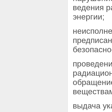
причиненных радиационным
ведения р
воздействием при
использовании атомной
энергии
энергии;
Статья 16. Права работников
объектов использования
атомной энергии на социально-
неисполн
экономические компенсации
Статья 17. Меры по социальной
предписан
защите граждан в районах
расположения ядерных
безопасно
установок, радиационных
источников и пунктов хранения
Статья 18. Страхование
проведени
граждан Российской Федерации
от риска радиационного
радиацион
воздействия при использовании
атомной энергии
обращени
Статья 19. Права гражданина
при проведении медицинских
веществам
процедур с применением
ионизирующего излучения
Глава IV. Государственное
выдача ук
управление использованием
атомной энергии