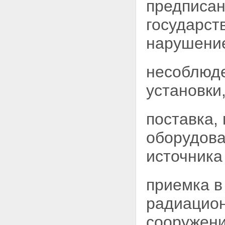
предписан
Статья 20. Федеральные
органы исполнительной власти,
государст
осуществляющие управление
использованием атомной
нарушение
энергии
Статья 21. Государственный
контроль за радиационной
обстановкой на территории
несоблюде
Российской Федерации
Статья 22. Государственный
установки
учет и контроль ядерных
материалов, радиоактивных
веществ и радиоактивных
поставка,
отходов
Глава V. Государственное
оборудова
регулирование безопасности при
использовании атомной энергии
источника
Статья 23. Государственное
регулирование безопасности
при использовании атомной
приемка в
энергии
Статья 24. Федеральные
радиацион
органы исполнительной власти,
осуществляющие
сооружени
государственное