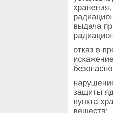
с ядерными материалами,
хранения,
радиоактивными веществами и
радиоактивными отходами
радиацион
Статья 45. Транспортирование
ядерных материалов и
выдача пр
радиоактивных веществ
Статья 46. Предупреждение
радиацион
транспортных происшествий и
аварий при транспортировании
ядерных материалов и
отказ в п
радиоактивных веществ
Статья 47. Хранение и
искажение
переработка ядерных
материалов, радиоактивных
безопасно
веществ и радиоактивных
отходов
Статья 48. Хранение или
нарушение
захоронение радиоактивных
отходов
защиты яд
Глава XI. Физическая защита
ядерных установок,
пункта хр
радиационных источников,
пунктов хранения, ядерных
веществ;
материалов и радиоактивных