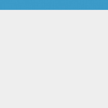
государствами в области
использования атомной
энергии
Глава XVI. Заключительные
положения
Статья 69. Вступление
настоящего Федерального
закона в силу
Статья 70. Приведение
нормативных правовых актов в
соответствие с настоящим
Федеральным законом