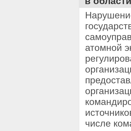
в област
Статья 8. Полномочия
Федерального Собрания
Нарушени
Российской Федерации в
области использования
государст
атомной энергии
Статья 9. Полномочия
самоуправ
Правительства Российской
Федерации в области
атомной э
использования атомной
энергии
регулиров
Статья 10. Совместное ведение
органов государственной
организац
власти Российской Федерации
и органов государственной
предостав
власти субъектов Российской
Федерации в области
организац
использования атомной
энергии
командиро
Статья 11. Полномочия органов
государственной власти
источнико
субъектов Российской
Федерации в области
числе ком
использования атомной
энергии