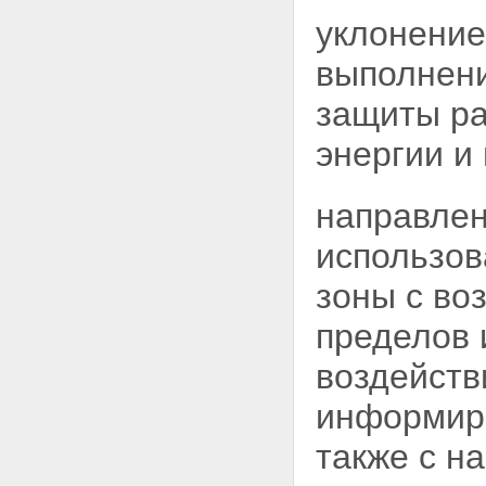
выполняющие работы и
уклонение
предоставляющие услуги для
эксплуатирующей организации
выполнени
Статья 38. Трудовые
отношения и дисциплина
защиты ра
работников, деятельность
которых связана с
энергии и
использованием атомной
энергии
Статья 39. Общественные
направлен
мероприятия на территориях
ядерных установок и пунктов
использов
хранения
Глава VIII. Особые условия
зоны с в
строительства и эксплуатации
судов и иных плавсредств с
пределов 
ядерными установками и
радиационными источниками
Статья 40. Основные
воздейств
требования, предъявляемые к
судам и иным плавсредствам с
информиро
ядерными установками и
радиационными источниками
также с н
Статья 41. Заход в порты
Российской Федерации судов и