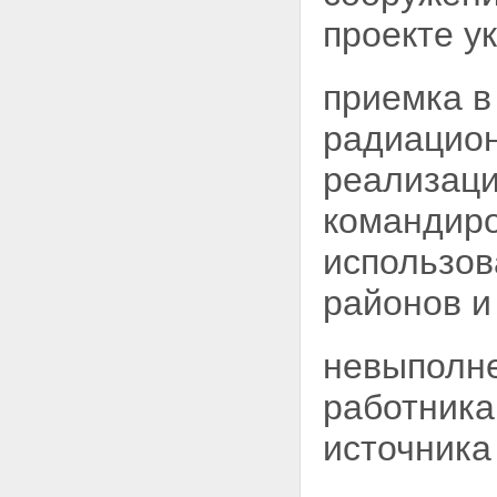
регулирование безопасности
проекте у
при использовании атомной
энергии
Статья 25. Полномочия органов
приемка в
государственного
регулирования безопасности
Статья 26. Разрешения
радиацион
(лицензии) на право ведения
работ в области использования
реализаци
атомной энергии
Статья 27. Разрешения на
командиро
право ведения работ в области
использования атомной
использов
энергии, выдаваемые
работникам объектов
районов 
использования атомной
энергии
Глава VI. Размещение и
невыполне
сооружение ядерных установок,
радиационных источников и
работника
пунктов хранения
Статья 28. Решения о месте
источника
размещения и о сооружении
ядерных установок,
радиационных источников и