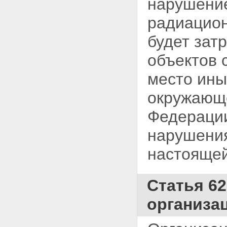
нарушение
использования атомной энергии
Статья 61. Ответственность
радиацион
должностных лиц органов
государственной власти,
будет зат
органов местного
самоуправления, органов
объектов 
управления использованием
атомной энергии, органов
место ины
государственного
регулирования безопасности,
окружающе
эксплуатирующих организаций,
организаций, выполняющих
Федераци
работы и предоставляющих
услуги для эксплуатирующих
нарушения
организаций, работников
ядерных установок,
настоящей
радиационных источников и
пунктов хранения, работников
организаций, осуществляющих
иную деятельность в области
Статья 6
использования атомной
энергии, а также граждан за
организа
нарушение законодательства
Российской Федерации в
области использования