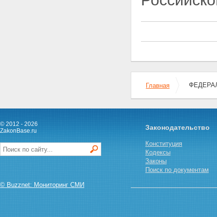
Российско
ядерных материалов,
радиоактивных веществ,
специальных неядерных
материалов и услуг в области
использования атомной
энергии
Глава XV. Международные
договоры Российской Федерации
в области использования
атомной энергии
ФЕДЕРАЛ
Главная
Статья 65. Международные
договоры Российской
Федерации в области
использования атомной
© 2012 - 2026
энергии
Законодательство
ZakonBase.ru
Статья 66. Оповещение об
Конституция
аварии на ядерной установке,
Кодексы
на радиационном источнике
Законы
или в пункте хранения
Поиск по документам
Статья 67. Помощь в случае
аварии на ядерной установке,
© Buzznet: Мониторинг СМИ
на радиационном источнике
или в пункте хранения
Статья 68. Обмен
информацией с иностранными