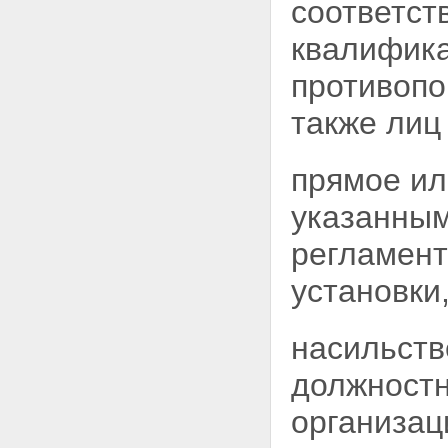
соответс
Глава VII. Правовое положение
организаций, осуществляющих
квалифика
деятельность в области
использования атомной энергии
противопо
Статья 34. Эксплуатирующая
организация, осуществляющая
также лиц
деятельность в области
использования атомной
энергии
прямое ил
Статья 35. Ответственность и
обязанности эксплуатирующей
указанны
организации по обеспечению
безопасности ядерной
регламент
установки, радиационного
источника и пункта хранения
Статья 36. Обязанности
установки
эксплуатирующей организации
по защите работников объектов
использования атомной
насильств
энергии, населения и
окружающей среды при аварии
должностн
на ядерной установке, на
радиационном источнике или в
организац
пункте хранения
Статья 37. Организации,