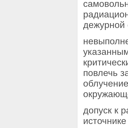
самовольн
пунктов хранения
Статья 29. Отмена решения о
радиацио
сооружении ядерной установки,
радиационного источника или
дежурной 
пункта хранения
Статья 30. Основные
требования к безопасности
невыполне
намечаемых к размещению и
сооружению ядерных
установок, радиационных
указанным
источников и пунктов хранения
Статья 31. Установление
критическ
санитарно-защитной зоны и
зоны наблюдения
повлечь з
Статья 32. Приемка к
эксплуатации и ввод в
облучение
эксплуатацию ядерных
установок, радиационных
окружающ
источников и пунктов хранения
Статья 33. Вывод из
эксплуатации и ограничения
допуск к 
эксплуатационных
характеристик ядерных
источнике
установок, радиационных
источников и пунктов хранения