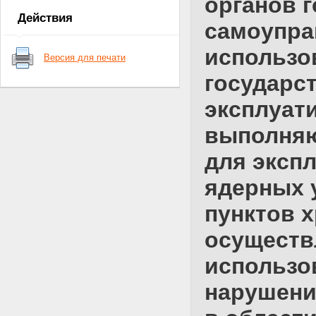
органов г
ядерные установки,
Действия
радиационные источники,
самоупра
пункты хранения, ядерные
материалы и радиоактивные
использо
Версия для печати
вещества
Статья 6. Федеральные нормы
государс
и правила в области
использования атомной
эксплуат
энергии
Глава II. Полномочия Президента
выполняю
Российской Федерации,
Правительства Российской
для эксп
Федерации, органов
государственной власти
ядерных 
Российской Федерации, органов
государственной власти
пунктов х
субъектов Российской
Федерации, органов местного
осуществ
самоуправления в области
использования атомной энергии
использов
Статья 7. Полномочия
Президента Российской
нарушени
Федерации в области
использования атомной
энергии