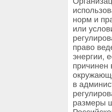
Организац
атомной энергии
Статья 62. Административная
использов
ответственность организаций
Глава XIV. Экспорт и импорт
норм и пр
ядерных установок,
оборудования, технологий,
или услов
ядерных материалов,
радиоактивных веществ,
регулиров
специальных неядерных
материалов и услуг в области
право вед
использования атомной энергии
Статья 63. Принципы
энергии, 
осуществления экспорта и
импорта ядерных установок,
причинен 
оборудования, технологий,
ядерных материалов,
окружающе
радиоактивных веществ,
специальных неядерных
в админис
материалов и услуг в области
использования атомной
регулиров
энергии
Статья 64. Порядок
размеры ш
осуществления экспорта и
импорта ядерных установок,
оборудования, технологий,