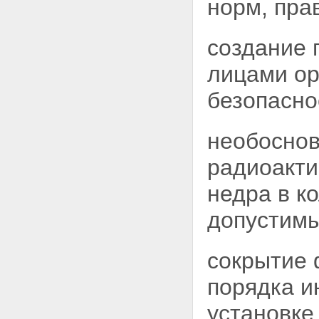
норм, пра
иных плавсредств с ядерными
установками и радиационными
источниками
создание 
Статья 42. Предотвращение
радиоактивного загрязнения
лицами
ор
окружающей среды судами и
иными плавсредствами с
безопасно
ядерными установками и
радиационными источниками
Глава IX. Особые условия
необоснов
эксплуатации космических и
летательных аппаратов с
радиоакти
ядерными установками и
радиационными источниками
недра в к
Статья 43. Обеспечение
безопасности космических и
допустимы
летательных аппаратов с
ядерными установками и
радиационными источниками
сокрытие 
Глава X. Обращение с ядерными
материалами, радиоактивными
веществами и радиоактивными
порядка и
отходами
Статья 44. Государственная
установке
политика в области обращения