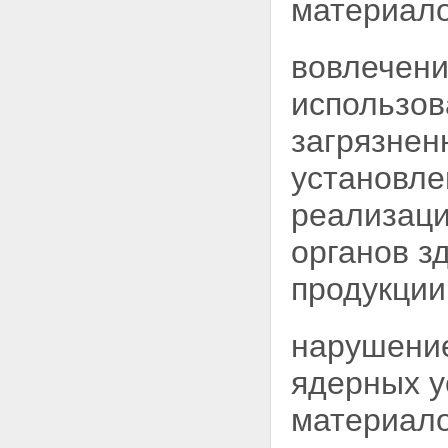
материало
пункте хранения, с ядерными
материалами и
радиоактивными веществами
Глава XII. Ответственность за
вовлечени
убытки и вред, причиненные
радиационным воздействием
использов
юридическим и физическим
лицам, здоровью граждан
загрязне
Статья 53. Ответственность за
убытки и вред, причиненные
установле
радиационным воздействием
юридическим и физическим
реализаци
лицам, здоровью граждан
Статья 54. Основания
органов з
гражданско-правовой
ответственности за убытки и
продукции
вред, причиненные
радиационным воздействием
Статья 55. Виды и пределы
нарушение
ответственности за убытки и
вред, причиненные
ядерных
у
радиационным воздействием
Статья 56. Финансовое
материало
обеспечение гражданско-
правовой ответственности за