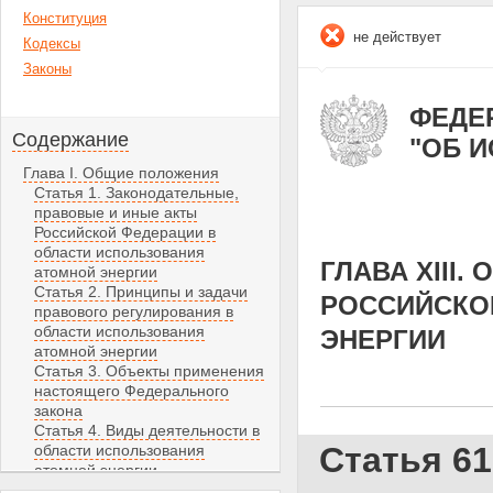
Конституция
не действует
Кодексы
Законы
ФЕДЕР
Содержание
"ОБ 
Глава I. Общие положения
Статья 1. Законодательные,
правовые и иные акты
Российской Федерации в
области использования
ГЛАВА XIII
атомной энергии
Статья 2. Принципы и задачи
РОССИЙСКО
правового регулирования в
области использования
ЭНЕРГИИ
атомной энергии
Статья 3. Объекты применения
настоящего Федерального
закона
Статья 4. Виды деятельности в
Статья 6
области использования
атомной энергии
Статья 5. Собственность на