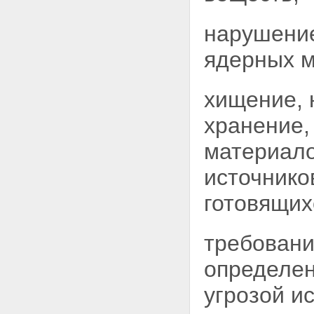
веществ
Статья 49. Обеспечение
физической защиты ядерных
нарушение
установок, радиационных
источников, пунктов хранения,
ядерных м
ядерных материалов и
радиоактивных веществ
Статья 50. Требования к
хищение, 
обеспечению физической
защиты ядерных установок,
хранение,
радиационных источников,
пунктов хранения, ядерных
материал
материалов и радиоактивных
веществ
источнико
Статья 51. Ограничение прав
лиц, находящихся на
готовящих
территориях ядерной
установки, радиационного
источника, пункта хранения,
требовани
организации по обращению с
ядерными материалами или
определен
радиоактивными веществами
Статья 52. Допуск лиц к работе
угрозой и
на ядерной установке, на
радиационном источнике, в