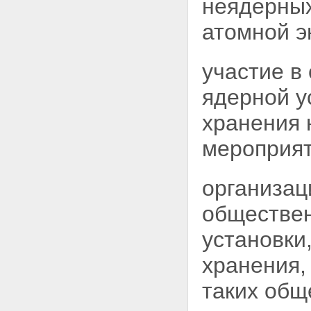
неядерных
убытки и вред, причиненные
радиационным воздействием
атомной э
Статья 57. Участие государства
в возмещении убытков и вреда,
причиненных радиационным
участие в
воздействием
Статья 58. Исковая давность по
ядерной
у
возмещению убытков и вреда,
причиненных радиационным
воздействием
хранения
Статья 59. Возмещение
убытков за вред, причиненный
мероприят
радиационным воздействием
окружающей среде
Статья 60. Возмещение вреда,
организац
причиненного радиационным
воздействием работникам
обществен
ядерных установок,
радиационных источников и
установки
пунктов хранения в связи с
исполнением ими своих
хранения,
трудовых обязанностей
Глава XIII. Ответственность за
таких общ
нарушение законодательства
Российской Федерации в области