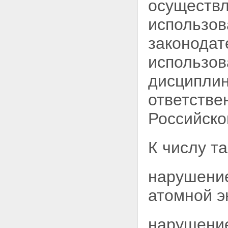
Статья 12. Полномочия органов
осуществл
местного самоуправления в
области использования
использов
атомной энергии
Глава III. Права организаций, в
законодат
том числе общественных
организаций (объединений), и
использов
граждан в области
использования атомной энергии
дисциплин
Статья 13. Права организаций,
в том числе общественных
ответстве
организаций (объединений), и
граждан на получение
Российско
информации в области
использования атомной
энергии
К числу т
Статья 14. Права организаций,
в том числе общественных
организаций (объединений), и
нарушение
граждан на участие в
формировании политики в
атомной э
области использования
атомной энергии
Статья 15. Право граждан на
нарушение
возмещение убытков и вреда,