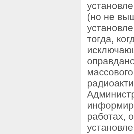
Статья 12. Полномочия органов
установле
местного самоуправления в
области использования
(но не вы
атомной энергии
Глава III. Права организаций, в
установле
том числе общественных
организаций (объединений), и
тогда, ко
граждан в области
использования атомной энергии
исключаю
Статья 13. Права организаций,
в том числе общественных
оправдано
организаций (объединений), и
граждан на получение
массового
информации в области
использования атомной
радиоакти
энергии
Статья 14. Права организаций,
Админист
в том числе общественных
организаций (объединений), и
информиро
граждан на участие в
формировании политики в
области использования
работах, 
атомной энергии
Статья 15. Право граждан на
установле
возмещение убытков и вреда,