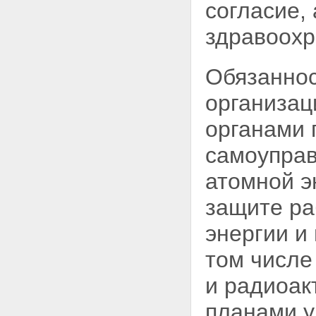
причиненных радиационным
согласие,
воздействием при
использовании атомной
здравоох
энергии
Статья 16. Права работников
объектов использования
Обязаннос
атомной энергии на социально-
экономические компенсации
организац
Статья 17. Меры по социальной
защите граждан в районах
органами 
расположения ядерных
установок, радиационных
самоуправ
источников и пунктов хранения
Статья 18. Страхование
атомной э
граждан Российской Федерации
от риска радиационного
защите ра
воздействия при использовании
атомной энергии
энергии и
Статья 19. Права гражданина
при проведении медицинских
том числе
процедур с применением
ионизирующего излучения
и радиоак
Глава IV. Государственное
управление использованием
планами у
атомной энергии