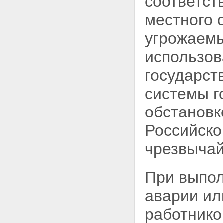
соответст
Статья 8. Полномочия
местного 
Федерального Собрания
Российской Федерации в
угрожаемы
области использования
атомной энергии
использов
Статья 9. Полномочия
Правительства Российской
государст
Федерации в области
использования атомной
системы г
энергии
Статья 10. Совместное ведение
органов государственной
обстановк
власти Российской Федерации
и органов государственной
Российско
власти субъектов Российской
Федерации в области
чрезвычай
использования атомной
энергии
Статья 11. Полномочия органов
При выпол
государственной власти
субъектов Российской
аварии ил
Федерации в области
использования атомной
работнико
энергии