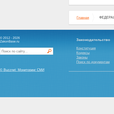
Статья 8. Полномочия
Федерального Собрания
Российской Федерации в
ФЕДЕРАЛ
Главная
области использования
атомной энергии
Статья 9. Полномочия
Правительства Российской
Федерации в области
© 2012 - 2026
Законодательство
использования атомной
ZakonBase.ru
энергии
Конституция
Статья 10. Совместное ведение
Кодексы
органов государственной
Законы
власти Российской Федерации
Поиск по документам
и органов государственной
власти субъектов Российской
© Buzznet: Мониторинг СМИ
Федерации в области
использования атомной
энергии
Статья 11. Полномочия органов
государственной власти
субъектов Российской
Федерации в области
использования атомной
энергии