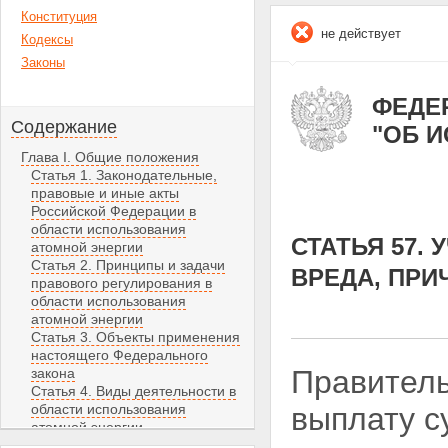
Конституция
не действует
Кодексы
Законы
ФЕДЕР
Содержание
"ОБ 
Глава I. Общие положения
Статья 1. Законодательные,
правовые и иные акты
Российской Федерации в
области использования
СТАТЬЯ 57.
атомной энергии
Статья 2. Принципы и задачи
ВРЕДА, ПР
правового регулирования в
области использования
атомной энергии
Статья 3. Объекты применения
настоящего Федерального
Правитель
закона
Статья 4. Виды деятельности в
области использования
выплату с
атомной энергии
Статья 5. Собственность на