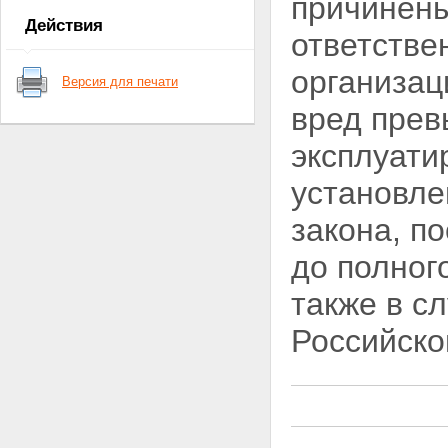
причинен
ядерные установки,
Действия
радиационные источники,
ответстве
пункты хранения, ядерные
материалы и радиоактивные
организац
Версия для печати
вещества
Статья 6. Федеральные нормы
вред прев
и правила в области
использования атомной
эксплуати
энергии
Глава II. Полномочия Президента
установле
Российской Федерации,
Правительства Российской
закона, п
Федерации, органов
государственной власти
до полног
Российской Федерации, органов
государственной власти
также в с
субъектов Российской
Федерации, органов местного
Российско
самоуправления в области
использования атомной энергии
Статья 7. Полномочия
Президента Российской
Федерации в области
использования атомной
энергии