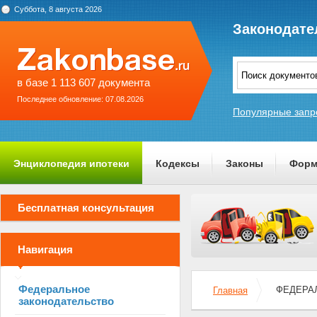
Суббота, 8 августа 2026
Законодате
в базе 1 113 607 документа
Последнее обновление: 07.08.2026
Популярные запр
Энциклопедия ипотеки
Кодексы
Законы
Форм
О проекте
Бесплатная консультация
Навигация
Федеральное
ФЕДЕРАЛ
Главная
законодательство