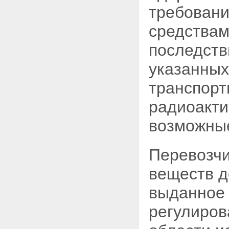
требовани
Статья 8. Полномочия
Федерального Собрания
средствам
Российской Федерации в
области использования
последств
атомной энергии
Статья 9. Полномочия
Правительства Российской
указанных
Федерации в области
использования атомной
транспор
энергии
Статья 10. Совместное ведение
радиоакти
органов государственной
власти Российской Федерации
возможные
и органов государственной
власти субъектов Российской
Федерации в области
Перевозчи
использования атомной
энергии
веществ д
Статья 11. Полномочия органов
государственной власти
выданное 
субъектов Российской
Федерации в области
регулиров
использования атомной
энергии