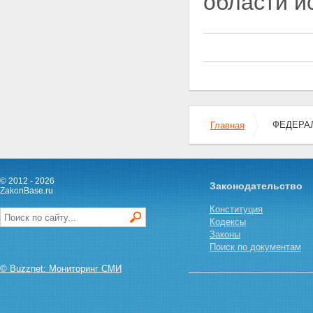
области и
Статья 12. Полномочия органов
местного самоуправления в
области использования
атомной энергии
Глава III. Права организаций, в
том числе общественных
организаций (объединений), и
граждан в области
использования атомной энергии
Статья 13. Права организаций,
ФЕДЕРАЛ
Главная
в том числе общественных
организаций (объединений), и
граждан на получение
информации в области
использования атомной
© 2012 - 2026
Законодательство
энергии
ZakonBase.ru
Статья 14. Права организаций,
Конституция
в том числе общественных
Кодексы
организаций (объединений), и
Законы
граждан на участие в
Поиск по документам
формировании политики в
области использования
© Buzznet: Мониторинг СМИ
атомной энергии
Статья 15. Право граждан на
возмещение убытков и вреда,