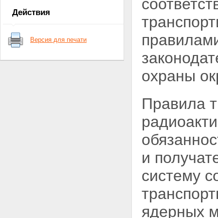
соответст
ядерные установки,
Действия
радиационные источники,
транспорт
пункты хранения, ядерные
материалы и радиоактивные
правилами
Версия для печати
вещества
Статья 6. Федеральные нормы
законодат
и правила в области
использования атомной
охраны о
энергии
Глава II. Полномочия Президента
Российской Федерации,
Правила т
Правительства Российской
Федерации, органов
радиоакти
государственной власти
Российской Федерации, органов
обязаннос
государственной власти
субъектов Российской
и получат
Федерации, органов местного
самоуправления в области
систему с
использования атомной энергии
Статья 7. Полномочия
транспорт
Президента Российской
Федерации в области
ядерных м
использования атомной
энергии