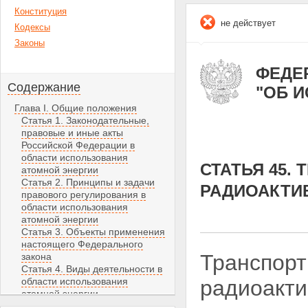
Конституция
не действует
Кодексы
Законы
ФЕДЕР
Содержание
"ОБ 
Глава I. Общие положения
Статья 1. Законодательные,
правовые и иные акты
Российской Федерации в
области использования
СТАТЬЯ 45.
атомной энергии
Статья 2. Принципы и задачи
РАДИОАКТИ
правового регулирования в
области использования
атомной энергии
Статья 3. Объекты применения
настоящего Федерального
Транспорт
закона
Статья 4. Виды деятельности в
области использования
радиоакти
атомной энергии
Статья 5. Собственность на