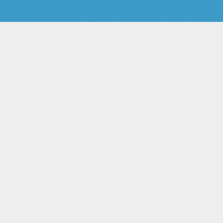
причиненных радиационным
воздействием при
использовании атомной
энергии
Статья 16. Права работников
объектов использования
атомной энергии на социально-
экономические компенсации
Статья 17. Меры по социальной
защите граждан в районах
расположения ядерных
установок, радиационных
источников и пунктов хранения
Статья 18. Страхование
граждан Российской Федерации
от риска радиационного
воздействия при использовании
атомной энергии
Статья 19. Права гражданина
при проведении медицинских
процедур с применением
ионизирующего излучения
Глава IV. Государственное
управление использованием
атомной энергии