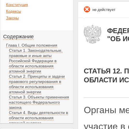
Конституция
не действует
Кодексы
Законы
ФЕДЕР
Содержание
"ОБ 
Глава I. Общие положения
Статья 1. Законодательные,
правовые и иные акты
Российской Федерации в
области использования
СТАТЬЯ 12.
атомной энергии
Статья 2. Принципы и задачи
ОБЛАСТИ И
правового регулирования в
области использования
атомной энергии
Статья 3. Объекты применения
настоящего Федерального
Органы ме
закона
Статья 4. Виды деятельности в
области использования
атомной энергии
участие в
Статья 5. Собственность на