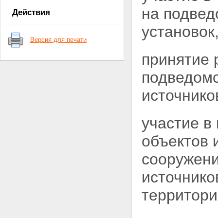
ядерные установки,
на
подвед
Действия
радиационные источники,
пункты хранения, ядерные
установок
материалы и радиоактивные
Версия для печати
вещества
Статья 6. Федеральные нормы
принятие 
и правила в области
использования атомной
подведомс
энергии
Глава II. Полномочия Президента
источнико
Российской Федерации,
Правительства Российской
Федерации, органов
участие в
государственной власти
Российской Федерации, органов
объектов 
государственной власти
субъектов Российской
сооружени
Федерации, органов местного
самоуправления в области
источнико
использования атомной энергии
Статья 7. Полномочия
территори
Президента Российской
Федерации в области
использования атомной
энергии