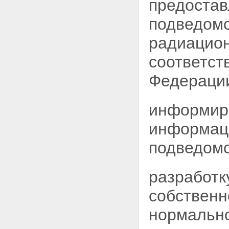
предостав
Статья 8. Полномочия
Федерального Собрания
подведомс
Российской Федерации в
области использования
радиацион
атомной энергии
Статья 9. Полномочия
соответст
Правительства Российской
Федерации в области
Федераци
использования атомной
энергии
Статья 10. Совместное ведение
информиро
органов государственной
власти Российской Федерации
информац
и органов государственной
власти субъектов Российской
подведомс
Федерации в области
использования атомной
энергии
разработк
Статья 11. Полномочия органов
государственной власти
собственн
субъектов Российской
Федерации в области
нормальн
использования атомной
энергии