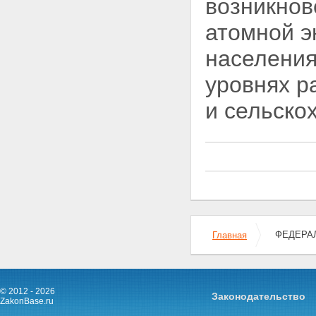
возникнов
Статья 12. Полномочия органов
местного самоуправления в
атомной 
области использования
атомной энергии
Глава III. Права организаций, в
населения
том числе общественных
организаций (объединений), и
уровнях р
граждан в области
использования атомной энергии
и сельско
Статья 13. Права организаций,
в том числе общественных
организаций (объединений), и
граждан на получение
информации в области
использования атомной
энергии
Статья 14. Права организаций,
в том числе общественных
организаций (объединений), и
ФЕДЕРАЛ
Главная
граждан на участие в
формировании политики в
области использования
атомной энергии
© 2012 - 2026
Статья 15. Право граждан на
Законодательство
ZakonBase.ru
возмещение убытков и вреда,