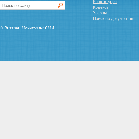
причиненных радиационным
Конституция
воздействием при
Кодексы
использовании атомной
Законы
энергии
Поиск по документам
Статья 16. Права работников
© Buzznet: Мониторинг СМИ
объектов использования
атомной энергии на социально-
экономические компенсации
Статья 17. Меры по социальной
защите граждан в районах
расположения ядерных
установок, радиационных
источников и пунктов хранения
Статья 18. Страхование
граждан Российской Федерации
от риска радиационного
воздействия при использовании
атомной энергии
Статья 19. Права гражданина
при проведении медицинских
процедур с применением
ионизирующего излучения
Глава IV. Государственное
управление использованием
атомной энергии