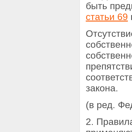
НЕЖИЛОГО ПОМЕЩЕНИЯ
быть пред
Статья 69. Ипотека
предприятий, зданий или
статьи 69
сооружений с земельным
участком, на котором они
находятся
Отсутстви
Статья 69.1. Ипотека зданий,
сооружений и нежилых
собственн
помещений, приобретенных с
использованием кредитных
собственн
средств банка или иной
кредитной организации либо
препятств
средств целевого займа
Статья 70. Ипотека
соответст
предприятия как
имущественного комплекса
Статья 71. Обязательства,
закона.
которые могут обеспечиваться
ипотекой предприятия
Статья 72. Права залогодателя
(в ред. Ф
в отношении заложенного
предприятия
Статья 73. Обращение
2. Правил
взыскания на заложенное
предприятие