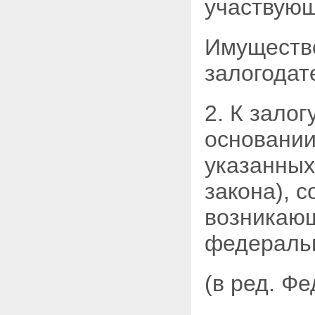
участвующ
Статья 16. Регистрация
владельцев закладной
Статья 17. Осуществление прав
Имущество
по закладной и исполнение
обеспеченного ипотекой
залогодат
обязательства
Статья 18. Восстановление
прав на утраченную закладную
2. К зало
Глава IV. ГОСУДАРСТВЕННАЯ
РЕГИСТРАЦИЯ ИПОТЕКИ
основани
Статья 19. Основные
положения о государственной
указанных
регистрации ипотеки
Статья 20. Порядок
закона), 
государственной регистрации
ипотеки
возникающ
Статья 21. Отказ в
государственной регистрации
федеральн
ипотеки и отложение
государственной регистрации
ипотеки
(в ред. Ф
Статья 22. Регистрационная
запись об ипотеке и
удостоверение