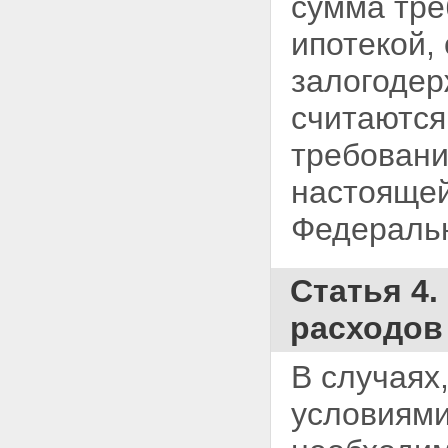
сумма тре
обращении взыскания на
заложенное имущество
ипотекой,
Статья 53. Меры по защите
интересов других
залогодер
залогодержателей,
отсутствующего залогодателя и
считаются
иных лиц
Статья 54. Вопросы,
требован
разрешаемые судом при
рассмотрении дела об
настоящей
обращении взыскания на
заложенное имущество
Федеральн
Статья 54.1. Основания для
отказа в обращении взыскания
на заложенное имущество
Статья 55. Обращение
Статья 4
взыскания на заложенное
имущество во внесудебном
расходов
порядке
Статья 55.1. Мировое
В случаях
соглашение по обязательству,
обеспеченному ипотекой, при
условиями
обращении взыскания на
предмет ипотеки
Глава X. РЕАЛИЗАЦИЯ