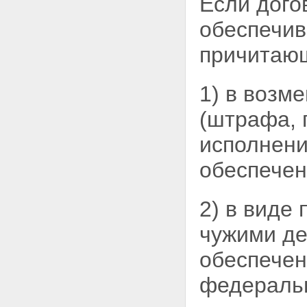
Если дого
заложенного имущества
правами других лиц
обеспечив
Статья 41. Последствия
принудительного изъятия
причитающ
государством заложенного
имущества
Статья 42. Последствия
1) в возм
виндикации заложенного
имущества
(штрафа, 
Глава VII. ПОСЛЕДУЮЩАЯ
ИПОТЕКА
исполнени
Статья 43. Понятие
последующей ипотеки и
обеспечен
условия, при которых она
допускается
Статья 44. Предупреждение
залогодержателей о
2) в виде
предшествующей и
последующей ипотеках.
чужими
де
Изменение предшествующего
договора об ипотеке
обеспечен
Статья 45. Государственная
регистрация последующей
федераль
ипотеки
Статья 46. Удовлетворение