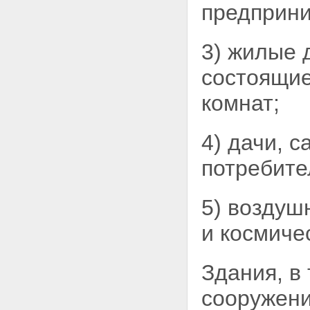
предприни
находятся здания или
сооружения, приобретенные
или построенные с
3) жилые 
использованием кредитных
средств банка или иной
состоящие
кредитной организации либо
средств целевого займа
комнат;
Статья 65. Возведение
залогодателем зданий или
сооружений на заложенном
4) дачи, 
земельном участке
Статья 66. Ипотека земельного
участка, на котором имеются
потребите
здания или сооружения,
принадлежащие третьим лицам
Статья 67. Оценка земельного
5) воздуш
участка при его ипотеке
Статья 68. Особенности
и космиче
обращения взыскания на
заложенные земельные участки
и их реализации
Здания, в
Глава XII. ОСОБЕННОСТИ
ИПОТЕКИ ПРЕДПРИЯТИЯ,
сооружен
ЗДАНИЯ, СООРУЖЕНИЯ И