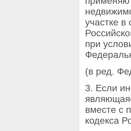
применяют
Глава XIII. ОСОБЕННОСТИ
ИПОТЕКИ ЖИЛЫХ ДОМОВ И
недвижимо
КВАРТИР
Статья 74. Применение правил
участке в
об ипотеке жилых домов и
квартир
Российско
Статья 75. Ипотека квартир в
многоквартирном жилом доме
при услов
Статья 76. Ипотека строящихся
жилых домов
Федеральн
Статья 77. Ипотека жилых
домов и квартир,
приобретенных за счет кредита
(в ред. Ф
банка или иной кредитной
организации
Статья 78. Обращение
взыскания на заложенные
3. Если и
жилой дом или квартиру
Глава XIV. ЗАКЛЮЧИТЕЛЬНЫЕ
являющаяс
ПОЛОЖЕНИЯ
Статья 79. Введение в действие
вместе с 
настоящего Федерального
закона
кодекса Р