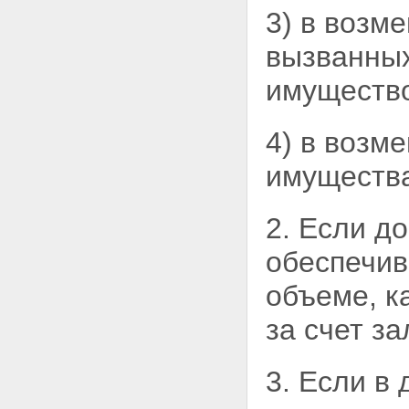
требований залогодержателей
3) в возм
по предшествующей и
последующей ипотекам
вызванных
Глава VIII. УСТУПКА ПРАВ ПО
ДОГОВОРУ ОБ ИПОТЕКЕ.
имуществ
ПЕРЕДАЧА И ЗАЛОГ ЗАКЛАДНОЙ
Статья 47. Уступка прав по
договору об ипотеке или
4) в возм
обеспеченному ипотекой
обязательству
имуществ
Статья 48. Передача прав на
закладную
Статья 49. Залог закладной
2. Если д
Глава IX. ОБРАЩЕНИЕ
ВЗЫСКАНИЯ НА ИМУЩЕСТВО,
обеспечив
ЗАЛОЖЕННОЕ ПО ДОГОВОРУ
ОБ ИПОТЕКЕ
объеме, к
Статья 50. Основания
обращения взыскания на
заложенное имущество
за счет з
Статья 51. Судебный порядок
обращения взыскания на
заложенное имущество
3. Если в
Статья 52. Подсудность и
подведомственность дел об