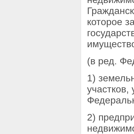
Статья 62. Земельные участки,
Гражданск
которые могут быть предметом
ипотеки
которое з
Статья 62.1. Ипотека
земельных участков,
государст
находящихся в муниципальной
собственности, и земельных
имущество
участков, государственная
собственность на которые не
разграничена
(в ред. Ф
Статья 63. Земельные участки,
не подлежащие ипотеке
Статья 64. Ипотека земельного
участка, на котором имеются
1) земель
здания или сооружения,
принадлежащие залогодателю
участков,
Статья 64.1. Ипотека
земельного участка,
Федеральн
приобретенного с
использованием кредитных
средств банка или иной
2) предпр
кредитной организации либо
средств целевого займа
недвижимо
Статья 64.2. Ипотека
земельного участка, на котором