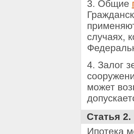
государственной регистрации
3. Общие
ипотеки
Статья 23. Исправление,
Гражданск
изменение и дополнение
регистрационной записи об
применяют
ипотеке
Статья 24. Государственная
случаях, 
пошлина
Статья 25. Погашение
Федеральн
регистрационной записи об
ипотеке
Статья 25.1. Погашение
4. Залог 
регистрационной записи об
ипотеке в случае ликвидации
сооружен
залогодержателя, являющегося
юридическим лицом
может воз
Статья 26. Публичный характер
государственной регистрации
допускает
ипотеки
Статья 27. Обжалование
действий, связанных с
государственной регистрацией
Статья 2
ипотеки
Статья 28. Ответственность
Ипотека м
органа, регистрирующего