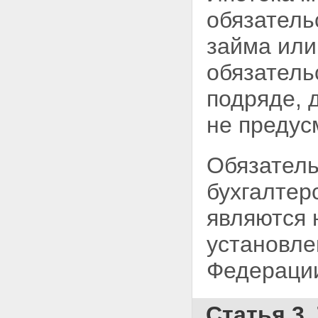
ипотеку
обязатель
Глава V. ОБЕСПЕЧЕНИЕ
СОХРАННОСТИ ИМУЩЕСТВА,
займа или
ЗАЛОЖЕННОГО ПО ДОГОВОРУ
ОБ ИПОТЕКЕ
обязатель
Статья 29. Пользование
залогодателем заложенным
имуществом
подряде, 
Статья 30. Содержание и
ремонт заложенного имущества
не
предус
Статья 31. Страхование
заложенного имущества и
ответственности заемщика за
Обязатель
невозврат кредита
Статья 32. Меры по
бухгалтер
предохранению заложенного
имущества от утраты и
являются 
повреждения
Статья 33. Защита заложенного
установле
имущества от притязаний
третьих лиц
Федерации
Статья 34. Право
залогодержателя проверять
заложенное имущество
Статья 3
Статья 35. Права