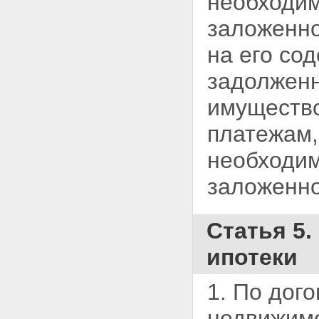
необходим
ЗАЛОЖЕННОГО ИМУЩЕСТВА,
заложенно
НА КОТОРОЕ ОБРАЩЕНО
ВЗЫСКАНИЕ
Статья 56. Реализация
на его со
заложенного имущества
Статья 57. Порядок проведения
задолжен
публичных торгов в ходе
исполнительного производства
имущество
Статья 58. Объявление
публичных торгов
платежам,
несостоявшимися
Статья 59. Реализация
необходим
заложенного имущества по
соглашению сторон
заложенно
Статья 60. Прекращение
обращения взыскания на
заложенное имущество и его
Статья 5
реализации
Статья 61. Распределение
ипотеки
суммы, вырученной от
реализации заложенного
имущества
1. По дог
Глава XI. ОСОБЕННОСТИ
ИПОТЕКИ ЗЕМЕЛЬНЫХ
недвижимо
УЧАСТКОВ