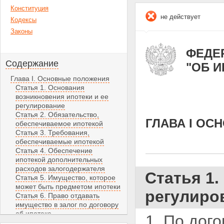
Конституция
не действует
Кодексы
Законы
ФЕДЕР
Содержание
"ОБ 
Глава I. Основные положения
Статья 1. Основания
возникновения ипотеки и ее
регулирование
Статья 2. Обязательство,
ГЛАВА I О
обеспечиваемое ипотекой
Статья 3. Требования,
обеспечиваемые ипотекой
Статья 4. Обеспечение
ипотекой дополнительных
расходов залогодержателя
Статья 1.
Статья 5. Имущество, которое
может быть предметом ипотеки
регулиро
Статья 6. Право отдавать
имущество в залог по договору
об ипотеке
1. По дог
Статья 7. Ипотека имущества,