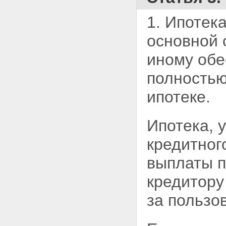
залогодержателя при
ненадлежащем обеспечении
1. Ипотек
сохранности заложенного
имущества
основной 
Статья 36. Последствия утраты
или повреждения заложенного
иному об
имущества
Глава VI. ПЕРЕХОД ПРАВ НА
полностью
ИМУЩЕСТВО, ЗАЛОЖЕННОЕ
ПО ДОГОВОРУ ОБ ИПОТЕКЕ, К
ипотеке.
ДРУГИМ ЛИЦАМ И
ОБРЕМЕНЕНИЕ ЭТОГО
ИМУЩЕСТВА ПРАВАМИ ДРУГИХ
ЛИЦ
Ипотека, 
Статья 37. Отчуждение
заложенного имущества
кредитног
Статья 38. Сохранение ипотеки
при переходе прав на
выплаты 
заложенное имущество к
другому лицу
кредитору
Статья 39. Последствия
нарушения правил об
за пользо
отчуждении заложенного
имущества
Статья 40. Обременение