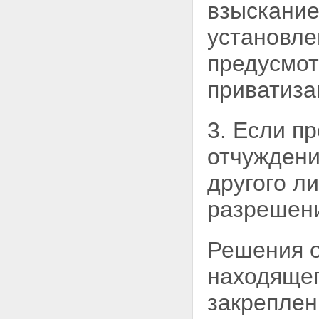
взыскание
установл
предусмот
приватиза
3. Если п
отчуждени
другого л
разрешени
Решения о
находящег
закреплен