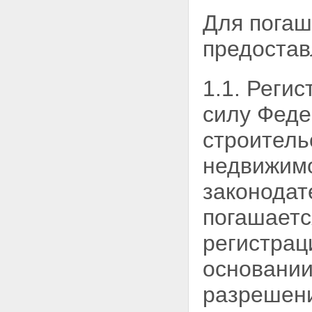
Статья 16. Регистрация
Для погаш
владельцев закладной
Статья 17. Осуществление прав
предостав
по закладной и исполнение
обеспеченного ипотекой
обязательства
1.1. Реги
Статья 18. Восстановление
прав на утраченную закладную
силу Феде
Глава IV. ГОСУДАРСТВЕННАЯ
РЕГИСТРАЦИЯ ИПОТЕКИ
строитель
Статья 19. Основные
положения о государственной
недвижим
регистрации ипотеки
Статья 20. Порядок
законодат
государственной регистрации
ипотеки
погашаетс
Статья 21. Отказ в
государственной регистрации
регистрац
ипотеки и отложение
государственной регистрации
основании
ипотеки
Статья 22. Регистрационная
запись об ипотеке и
разрешени
удостоверение