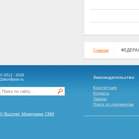
заложенного имущества
правами других лиц
Статья 41. Последствия
принудительного изъятия
государством заложенного
имущества
Статья 42. Последствия
виндикации заложенного
имущества
ФЕДЕРАЛ
Главная
Глава VII. ПОСЛЕДУЮЩАЯ
ИПОТЕКА
Статья 43. Понятие
последующей ипотеки и
условия, при которых она
© 2012 - 2026
Законодательство
ZakonBase.ru
допускается
Статья 44. Предупреждение
Конституция
залогодержателей о
Кодексы
предшествующей и
Законы
последующей ипотеках.
Поиск по документам
Изменение предшествующего
договора об ипотеке
© Buzznet: Мониторинг СМИ
Статья 45. Государственная
регистрация последующей
ипотеки
Статья 46. Удовлетворение