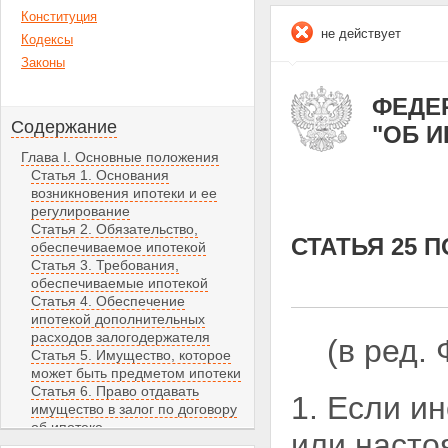
Конституция
не действует
Кодексы
Законы
ФЕДЕР
Содержание
"ОБ 
Глава I. Основные положения
Статья 1. Основания
возникновения ипотеки и ее
регулирование
Статья 2. Обязательство,
СТАТЬЯ 25 
обеспечиваемое ипотекой
Статья 3. Требования,
обеспечиваемые ипотекой
Статья 4. Обеспечение
ипотекой дополнительных
расходов залогодержателя
(в ред.
Статья 5. Имущество, которое
может быть предметом ипотеки
Статья 6. Право отдавать
1. Если и
имущество в залог по договору
об ипотеке
или насто
Статья 7. Ипотека имущества,