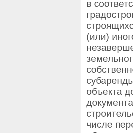
государственной регистрации
в соответ
ипотеки
Статья 23. Исправление,
градостро
изменение и дополнение
регистрационной записи об
строящихс
ипотеке
Статья 24. Государственная
(или) ино
пошлина
Статья 25. Погашение
незаверше
регистрационной записи об
ипотеке
земельног
Статья 25.1. Погашение
регистрационной записи об
собственн
ипотеке в случае ликвидации
залогодержателя, являющегося
субаренды
юридическим лицом
Статья 26. Публичный характер
объекта д
государственной регистрации
ипотеки
документа
Статья 27. Обжалование
действий, связанных с
строитель
государственной регистрацией
ипотеки
числе пер
Статья 28. Ответственность
органа, регистрирующего