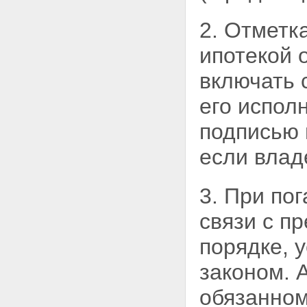
залогодержателя при
ненадлежащем обеспечении
2. Отметк
сохранности заложенного
имущества
ипотекой 
Статья 36. Последствия утраты
или повреждения заложенного
включать 
имущества
Глава VI. ПЕРЕХОД ПРАВ НА
его испол
ИМУЩЕСТВО, ЗАЛОЖЕННОЕ
ПО ДОГОВОРУ ОБ ИПОТЕКЕ, К
подписью 
ДРУГИМ ЛИЦАМ И
ОБРЕМЕНЕНИЕ ЭТОГО
если влад
ИМУЩЕСТВА ПРАВАМИ ДРУГИХ
ЛИЦ
Статья 37. Отчуждение
заложенного имущества
3. При по
Статья 38. Сохранение ипотеки
при переходе прав на
связи с п
заложенное имущество к
другому лицу
порядке,
Статья 39. Последствия
нарушения правил об
законом. 
отчуждении заложенного
имущества
обязанном
Статья 40. Обременение