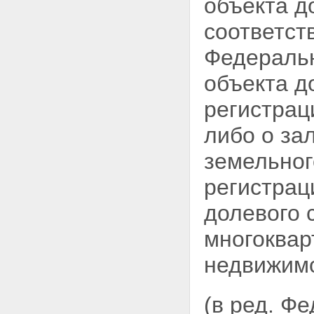
объекта д
ипотеку
Глава V. ОБЕСПЕЧЕНИЕ
соответст
СОХРАННОСТИ ИМУЩЕСТВА,
ЗАЛОЖЕННОГО ПО ДОГОВОРУ
Федеральн
ОБ ИПОТЕКЕ
Статья 29. Пользование
объекта д
залогодателем заложенным
имуществом
регистрац
Статья 30. Содержание и
ремонт заложенного имущества
Статья 31. Страхование
либо о за
заложенного имущества и
ответственности заемщика за
земельног
невозврат кредита
Статья 32. Меры по
регистрац
предохранению заложенного
имущества от утраты и
долевого 
повреждения
Статья 33. Защита заложенного
многоквар
имущества от притязаний
третьих лиц
недвижимо
Статья 34. Право
залогодержателя проверять
заложенное имущество
(в ред. Ф
Статья 35. Права