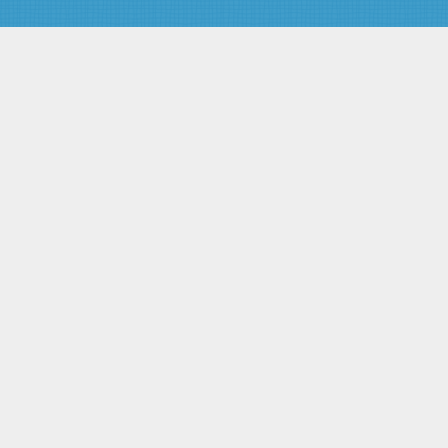
требований залогодержателей
по предшествующей и
последующей ипотекам
Глава VIII. УСТУПКА ПРАВ ПО
ДОГОВОРУ ОБ ИПОТЕКЕ.
ПЕРЕДАЧА И ЗАЛОГ ЗАКЛАДНОЙ
Статья 47. Уступка прав по
договору об ипотеке или
обеспеченному ипотекой
обязательству
Статья 48. Передача прав на
закладную
Статья 49. Залог закладной
Глава IX. ОБРАЩЕНИЕ
ВЗЫСКАНИЯ НА ИМУЩЕСТВО,
ЗАЛОЖЕННОЕ ПО ДОГОВОРУ
ОБ ИПОТЕКЕ
Статья 50. Основания
обращения взыскания на
заложенное имущество
Статья 51. Судебный порядок
обращения взыскания на
заложенное имущество
Статья 52. Подсудность и
подведомственность дел об