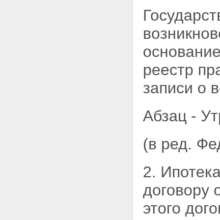
Глава XIII. ОСОБЕННОСТИ
ИПОТЕКИ ЖИЛЫХ ДОМОВ И
Государст
КВАРТИР
Статья 74. Применение правил
возникнов
об ипотеке жилых домов и
квартир
основание
Статья 75. Ипотека квартир в
многоквартирном жилом доме
реестр пр
Статья 76. Ипотека строящихся
жилых домов
записи о
в
Статья 77. Ипотека жилых
домов и квартир,
приобретенных за счет кредита
Абзац - Ут
банка или иной кредитной
организации
Статья 78. Обращение
(в ред. Ф
взыскания на заложенные
жилой дом или квартиру
Глава XIV. ЗАКЛЮЧИТЕЛЬНЫЕ
2. Ипотек
ПОЛОЖЕНИЯ
Статья 79. Введение в действие
договору 
настоящего Федерального
закона
этого дого