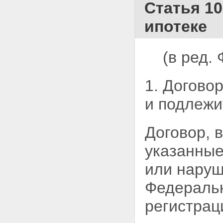
Статья 10
требований залогодержателей
по предшествующей и
ипотеке
последующей ипотекам
Глава VIII. УСТУПКА ПРАВ ПО
ДОГОВОРУ ОБ ИПОТЕКЕ.
ПЕРЕДАЧА И ЗАЛОГ ЗАКЛАДНОЙ
(в ред.
Статья 47. Уступка прав по
договору об ипотеке или
обеспеченному ипотекой
1. Догово
обязательству
Статья 48. Передача прав на
и подлежи
закладную
Статья 49. Залог закладной
Глава IX. ОБРАЩЕНИЕ
Договор, 
ВЗЫСКАНИЯ НА ИМУЩЕСТВО,
ЗАЛОЖЕННОЕ ПО ДОГОВОРУ
указанные
ОБ ИПОТЕКЕ
Статья 50. Основания
или наруш
обращения взыскания на
заложенное имущество
Федеральн
Статья 51. Судебный порядок
обращения взыскания на
регистрац
заложенное имущество
Статья 52. Подсудность и
подведомственность дел об