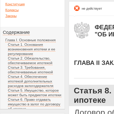
Конституция
не действует
Кодексы
Законы
ФЕДЕР
Содержание
"ОБ 
Глава I. Основные положения
Статья 1. Основания
возникновения ипотеки и ее
регулирование
Статья 2. Обязательство,
ГЛАВА II З
обеспечиваемое ипотекой
Статья 3. Требования,
обеспечиваемые ипотекой
Статья 4. Обеспечение
ипотекой дополнительных
расходов залогодержателя
Статья 8
Статья 5. Имущество, которое
может быть предметом ипотеки
ипотеке
Статья 6. Право отдавать
имущество в залог по договору
об ипотеке
Договор о
Статья 7. Ипотека имущества,