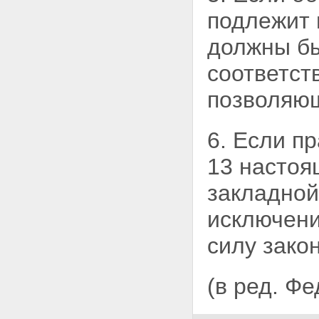
заложенного имущества
подлежит
правами других лиц
Статья 41. Последствия
должны бы
принудительного изъятия
государством заложенного
соответст
имущества
Статья 42. Последствия
позволяющ
виндикации заложенного
имущества
Глава VII. ПОСЛЕДУЮЩАЯ
ИПОТЕКА
6. Если п
Статья 43. Понятие
последующей ипотеки и
13
настоя
условия, при которых она
допускается
закладной,
Статья 44. Предупреждение
залогодержателей о
исключени
предшествующей и
последующей ипотеках.
силу закон
Изменение предшествующего
договора об ипотеке
Статья 45. Государственная
(в ред. Ф
регистрация последующей
ипотеки
Статья 46. Удовлетворение