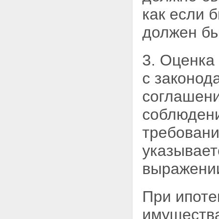
государственной регистрации
ипотеки
как если 
Статья 23. Исправление,
изменение и дополнение
должен бы
регистрационной записи об
ипотеке
Статья 24. Государственная
3. Оценка
пошлина
Статья 25. Погашение
с законод
регистрационной записи об
ипотеке
соглашени
Статья 25.1. Погашение
регистрационной записи об
соблюдени
ипотеке в случае ликвидации
залогодержателя, являющегося
требован
юридическим лицом
Статья 26. Публичный характер
указывает
государственной регистрации
ипотеки
выражени
Статья 27. Обжалование
действий, связанных с
государственной регистрацией
При ипоте
ипотеки
Статья 28. Ответственность
имущества
органа, регистрирующего