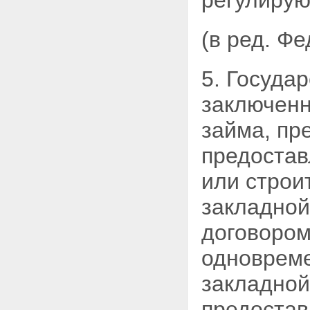
регулирую
находятся здания или
сооружения, приобретенные
(в ред. Ф
или построенные с
использованием кредитных
средств банка или иной
5. Госуда
кредитной организации либо
средств целевого займа
заключенн
Статья 65. Возведение
залогодателем зданий или
займа, пр
сооружений на заложенном
земельном участке
Статья 66. Ипотека земельного
предостав
участка, на котором имеются
здания или сооружения,
или строи
принадлежащие третьим лицам
Статья 67. Оценка земельного
закладной
участка при его ипотеке
Статья 68. Особенности
договором
обращения взыскания на
заложенные земельные участки
одновреме
и их реализации
Глава XII. ОСОБЕННОСТИ
закладной
ИПОТЕКИ ПРЕДПРИЯТИЯ,
ЗДАНИЯ, СООРУЖЕНИЯ И
предостав