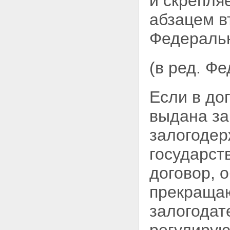
и скрепля
Статья 62. Земельные участки,
абзацем в
которые могут быть предметом
ипотеки
Федеральн
Статья 62.1. Ипотека
земельных участков,
находящихся в муниципальной
(в ред. Ф
собственности, и земельных
участков, государственная
собственность на которые не
разграничена
Если в до
Статья 63. Земельные участки,
не подлежащие ипотеке
выдана за
Статья 64. Ипотека земельного
участка, на котором имеются
залогодер
здания или сооружения,
принадлежащие залогодателю
государст
Статья 64.1. Ипотека
земельного участка,
договор, 
приобретенного с
использованием кредитных
прекращаю
средств банка или иной
кредитной организации либо
залогодат
средств целевого займа
Статья 64.2. Ипотека
земельного участка, на котором