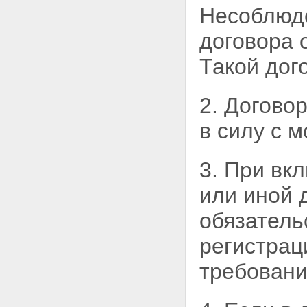
обращении взыскания на
Несоблюде
заложенное имущество
Статья 53. Меры по защите
договора 
интересов других
залогодержателей,
Такой дог
отсутствующего залогодателя и
иных лиц
Статья 54. Вопросы,
2. Догово
разрешаемые судом при
рассмотрении дела об
в силу с 
обращении взыскания на
заложенное имущество
Статья 54.1. Основания для
3. При вк
отказа в обращении взыскания
на заложенное имущество
или иной 
Статья 55. Обращение
взыскания на заложенное
обязатель
имущество во внесудебном
порядке
регистрац
Статья 55.1. Мировое
соглашение по обязательству,
требовани
обеспеченному ипотекой, при
обращении взыскания на
предмет ипотеки
Глава X. РЕАЛИЗАЦИЯ