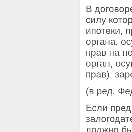
Статья 16. Регистрация
В договор
владельцев закладной
Статья 17. Осуществление прав
силу кото
по закладной и исполнение
обеспеченного ипотекой
ипотеки, 
обязательства
Статья 18. Восстановление
органа, о
прав на утраченную закладную
Глава IV. ГОСУДАРСТВЕННАЯ
прав на н
РЕГИСТРАЦИЯ ИПОТЕКИ
Статья 19. Основные
орган, ос
положения о государственной
регистрации ипотеки
прав), за
Статья 20. Порядок
государственной регистрации
ипотеки
(в ред. Ф
Статья 21. Отказ в
государственной регистрации
ипотеки и отложение
Если пред
государственной регистрации
ипотеки
залогодат
Статья 22. Регистрационная
запись об ипотеке и
должно бы
удостоверение