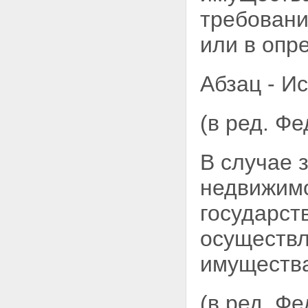
ипотеку
требован
Глава V. ОБЕСПЕЧЕНИЕ
СОХРАННОСТИ ИМУЩЕСТВА,
или в опр
ЗАЛОЖЕННОГО ПО ДОГОВОРУ
ОБ ИПОТЕКЕ
Статья 29. Пользование
залогодателем заложенным
Абзац - И
имуществом
Статья 30. Содержание и
ремонт заложенного имущества
(в ред. Ф
Статья 31. Страхование
заложенного имущества и
ответственности заемщика за
В случае 
невозврат кредита
Статья 32. Меры по
недвижимо
предохранению заложенного
имущества от утраты и
государст
повреждения
Статья 33. Защита заложенного
осуществл
имущества от притязаний
третьих лиц
имуществ
Статья 34. Право
залогодержателя проверять
заложенное имущество
(в ред. Ф
Статья 35. Права