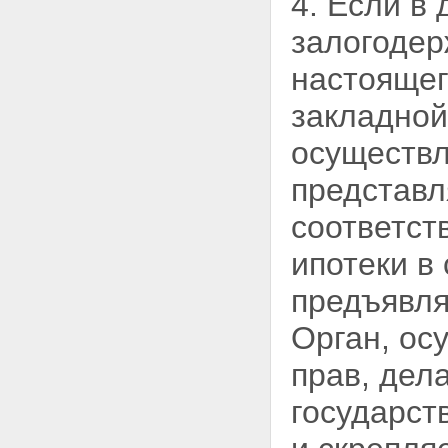
4. Если в 
ЗАЛОЖЕННОГО ИМУЩЕСТВА,
НА КОТОРОЕ ОБРАЩЕНО
залогодер
ВЗЫСКАНИЕ
Статья 56. Реализация
настоящег
заложенного имущества
Статья 57. Порядок проведения
закладной
публичных торгов в ходе
исполнительного производства
осуществл
Статья 58. Объявление
публичных торгов
представл
несостоявшимися
Статья 59. Реализация
соответст
заложенного имущества по
соглашению сторон
ипотеки в
Статья 60. Прекращение
обращения взыскания на
предъявля
заложенное имущество и его
реализации
Орган, ос
Статья 61. Распределение
суммы, вырученной от
прав, дел
реализации заложенного
имущества
государст
Глава XI. ОСОБЕННОСТИ
ИПОТЕКИ ЗЕМЕЛЬНЫХ
УЧАСТКОВ