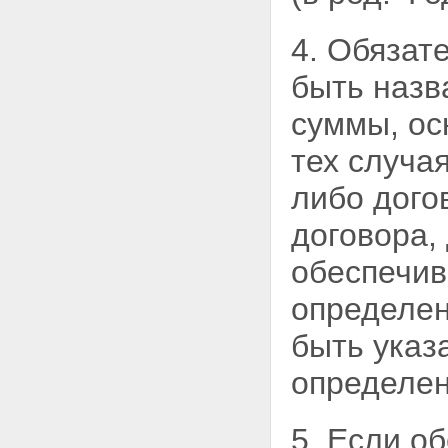
залогодержателя при
ненадлежащем обеспечении
4. Обязат
сохранности заложенного
имущества
Статья 36. Последствия утраты
быть наз
или повреждения заложенного
имущества
суммы, ос
Глава VI. ПЕРЕХОД ПРАВ НА
ИМУЩЕСТВО, ЗАЛОЖЕННОЕ
тех случая
ПО ДОГОВОРУ ОБ ИПОТЕКЕ, К
ДРУГИМ ЛИЦАМ И
либо дого
ОБРЕМЕНЕНИЕ ЭТОГО
ИМУЩЕСТВА ПРАВАМИ ДРУГИХ
договора,
ЛИЦ
Статья 37. Отчуждение
обеспечив
заложенного имущества
Статья 38. Сохранение ипотеки
определен
при переходе прав на
заложенное имущество к
быть указ
другому лицу
Статья 39. Последствия
определен
нарушения правил об
отчуждении заложенного
имущества
5. Если о
Статья 40. Обременение