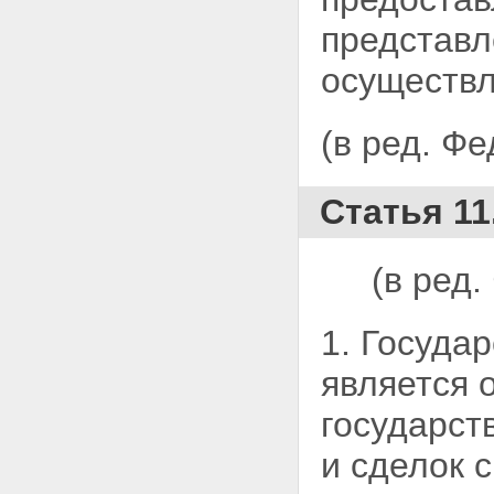
НЕЖИЛОГО ПОМЕЩЕНИЯ
Статья 69. Ипотека
представ
предприятий, зданий или
сооружений с земельным
осуществл
участком, на котором они
находятся
Статья 69.1. Ипотека зданий,
(в ред. Ф
сооружений и нежилых
помещений, приобретенных с
использованием кредитных
средств банка или иной
Статья 11
кредитной организации либо
средств целевого займа
Статья 70. Ипотека
(в ред
предприятия как
имущественного комплекса
Статья 71. Обязательства,
1. Госуда
которые могут обеспечиваться
ипотекой предприятия
является 
Статья 72. Права залогодателя
в отношении заложенного
государст
предприятия
Статья 73. Обращение
и сделок с
взыскания на заложенное
предприятие